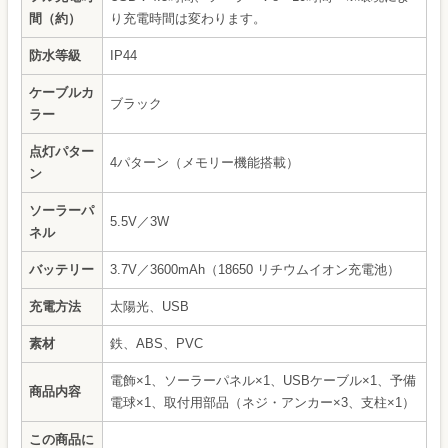
間（約）
り充電時間は変わります。
防水等級
IP44
ケーブルカ
ブラック
ラー
点灯パター
4パターン（メモリー機能搭載）
ン
ソーラーパ
5.5V／3W
ネル
バッテリー
3.7V／3600mAh（18650 リチウムイオン充電池）
充電方法
太陽光、USB
素材
鉄、ABS、PVC
電飾×1、ソーラーパネル×1、USBケーブル×1、予備
商品内容
電球×1、取付用部品（ネジ・アンカー×3、支柱×1）
この商品に