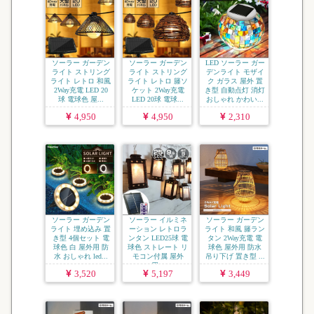
ソーラー ガーデン
ソーラー ガーデン
LED ソーラー ガー
ライト ストリング
ライト ストリング
デンライト モザイ
ライト レトロ 和風
ライト レトロ 籐ソ
ク ガラス 屋外 置
2Way充電 LED 20
ケット 2Way充電
き型 自動点灯 消灯
球 電球色 屋...
LED 20球 電球...
おしゃれ かわい...
4,950
4,950
2,310
ソーラー ガーデン
ソーラー イルミネ
ソーラー ガーデン
ライト 埋め込み 置
ーション レトロラ
ライト 和風 籐ラン
き型 4個セット 電
ンタン LED25球 電
タン 2Way充電 電
球色 白 屋外用 防
球色 ストレート リ
球色 屋外用 防水
水 おしゃれ led...
モコン付属 屋外
吊り下げ 置き型 ...
用...
3,520
5,197
3,449