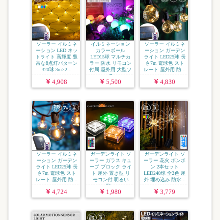
ソーラー イルミネ
イルミネーション
ソーラー イルミネ
ーション LED ネッ
カラーボール
ーション ガーデン
トライト 高輝度 豊
LED15球 マルチカ
ライト LED25球 長
富な8点灯パターン
ラー 防水 リモコン
さ7m 電球色 スト
320球 3m×2...
付属 屋外用 大型ソ
レート 屋外用 防...
ーラ...
4,908
5,500
4,830
ソーラー イルミネ
ガーデンライト ソ
ガーデンライト ソ
ーション ガーデン
ーラー ガラス キュ
ーラー 花火 ボンボ
ライト LED25球 長
ーブ ブロック ライ
ン 2本セット
さ7m 電球色 スト
ト 屋外 置き型 リ
LED240球 全2色 屋
レート 屋外用 防...
モコン付 明るい
外 埋め込み 防水...
防...
4,724
1,980
3,779