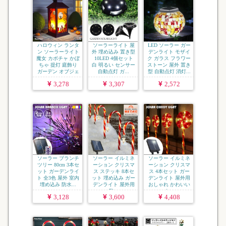
ハロウィン ランタ
ソーラーライト 屋
LED ソーラー ガー
ン ソーラーライト
外 埋め込み 置き型
デンライト モザイ
魔女 カボチャ かぼ
10LED 4個セット
ク ガラス フラワー
ちゃ 提灯 庭飾り
白 明るい センサー
ストーン 屋外 置き
ガーデン オブジェ
自動点灯 ガ...
型 自動点灯 消灯...
...
3,278
3,307
2,572
ソーラー ブランチ
ソーラー イルミネ
ソーラー イルミネ
ツリー 80cm 3本セ
ーション クリスマ
ーション クリスマ
ット ガーデンライ
ス ステッキ 8本セ
ス 4本セット ガー
ト 全3色 屋外 室内
ット 埋め込み ガー
デンライト 屋外用
埋め込み 防水...
デンライト 屋外用
おしゃれ かわいい
防...
キ...
3,128
3,600
4,408