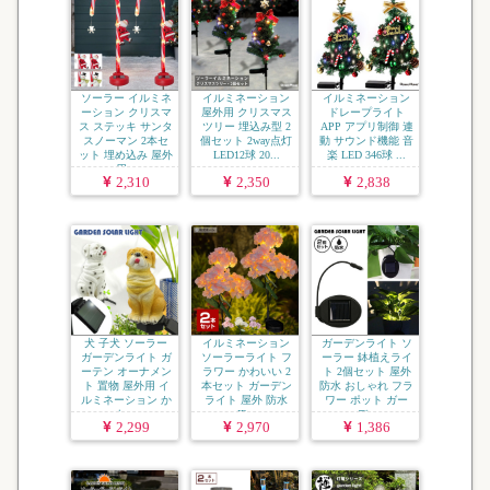
ソーラー イルミネ
イルミネーション
イルミネーション
ーション クリスマ
屋外用 クリスマス
ドレープライト
ス ステッキ サンタ
ツリー 埋込み型 2
APP アプリ制御 連
スノーマン 2本セ
個セット 2way点灯
動 サウンド機能 音
ット 埋め込み 屋外
LED12球 20...
楽 LED 346球 ...
用...
2,310
2,350
2,838
犬 子犬 ソーラー
イルミネーション
ガーデンライト ソ
ガーデンライト ガ
ソーラーライト フ
ーラー 鉢植えライ
ーテン オーナメン
ラワー かわいい 2
ト 2個セット 屋外
ト 置物 屋外用 イ
本セット ガーデン
防水 おしゃれ フラ
ルミネーション か
ライト 屋外 防水
ワー ポット ガー
わ...
IP...
デ...
2,299
2,970
1,386