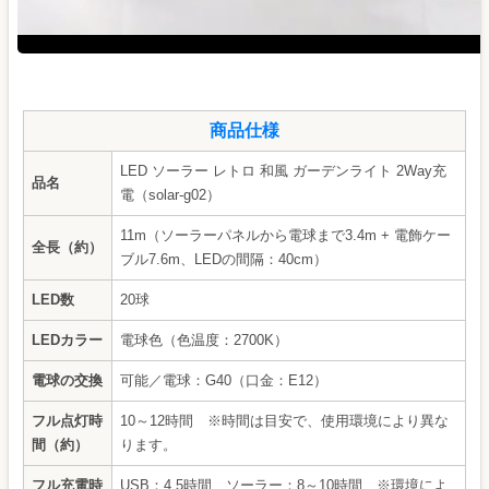
商品仕様
LED ソーラー レトロ 和風 ガーデンライト 2Way充
品名
電（solar-g02）
11m（ソーラーパネルから電球まで3.4m + 電飾ケー
全長（約）
ブル7.6m、LEDの間隔：40cm）
LED数
20球
LEDカラー
電球色（色温度：2700K）
電球の交換
可能／電球：G40（口金：E12）
フル点灯時
10～12時間 ※時間は目安で、使用環境により異な
間（約）
ります。
フル充電時
USB：4.5時間、ソーラー：8～10時間 ※環境によ