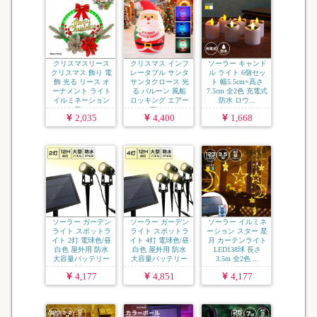
クリスマスリース
クリスマス インフ
ソーラー キャンド
クリスマス 飾り 電
レータブル サンタ
ル ライト 6個セッ
飾 光る リース オ
サンタクロース 光
ト 幅5.5cm×高さ
ーナメント ライト
る バルーン 風船
7.5cm 全2色 充電式
イルミネーション
ロッキング エアー
防水 ロウ...
飾...
ディ...
2,035
4,400
1,668
ソーラー ガーデン
ソーラー ガーデン
ソーラー イルミネ
ライト スポットラ
ライト スポットラ
ーション スター 星
イト 2灯 電球色/昼
イト 4灯 電球色/昼
月 カーテンライト
白色 屋外用 防水
白色 屋外用 防水
LED138球 長さ
大容量バッテリー
大容量バッテリー
3.5m 全2色 ...
ソ...
ソ...
4,177
4,851
4,177