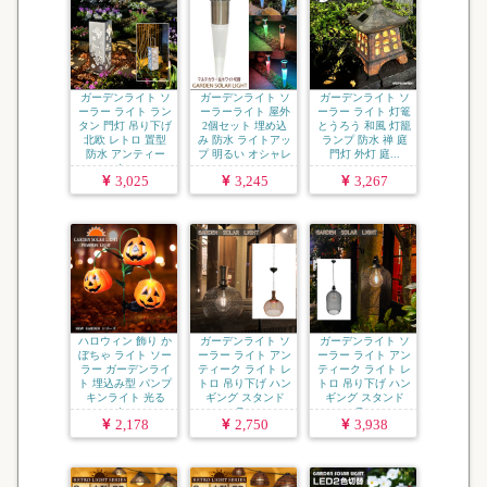
ガーデンライト ソ
ガーデンライト ソ
ガーデンライト ソ
ーラー ライト ラン
ーラーライト 屋外
ーラー ライト 灯篭
タン 門灯 吊り下げ
2個セット 埋め込
とうろう 和風 灯籠
北欧 レトロ 置型
み 防水 ライトアッ
ランプ 防水 禅 庭
防水 アンティー
プ 明るい オシャレ
門灯 外灯 庭...
ク...
...
3,025
3,245
3,267
ハロウィン 飾り か
ガーデンライト ソ
ガーデンライト ソ
ぼちゃ ライト ソー
ーラー ライト アン
ーラー ライト アン
ラー ガーデンライ
ティーク ライト レ
ティーク ライト レ
ト 埋込み型 パンプ
トロ 吊り下げ ハン
トロ 吊り下げ ハン
キンライト 光る
ギング スタンド
ギング スタンド
カ...
ラ...
ラ...
2,178
2,750
3,938