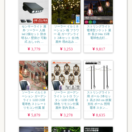
センサーライト 屋
ソーラー イルミネ
ストリングライト
外 ソーラー 人感
ーション 桜 フラワ
電球型ソケット 屋
led 2個セット 防水
ー 花 ガーデンライ
外 長さ14m 15球
明るい 壁掛け 可動
ト 2本セット 全2色
電球色点灯...
式 おしゃれ ...
屋外 埋め込み ...
3,779
3,253
9,817
ソーラー イルミネ
ソーラー ガーデン
ストリングライト
ーション ガーデン
ライト レトロ ラン
用 ポール 2本セッ
ライト LED 25球
タン LED 25球 電
ト 高さ263 cm 鉄製
電球色 ストレート
球色 リモコン付属
支柱 ポール 照明
リモコン付属 屋
屋外 室内 防水...
電球 スタン...
外...
5,879
3,278
8,635