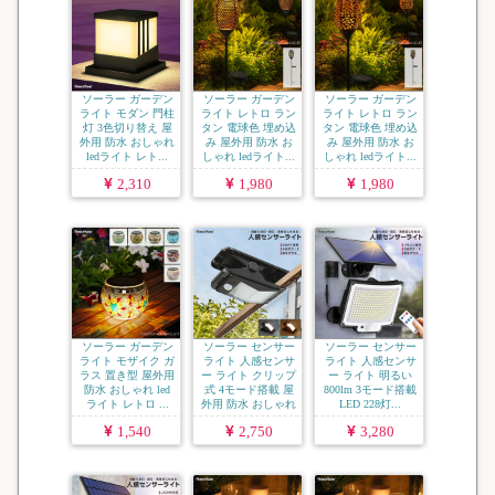
ソーラー ガーデン
ソーラー ガーデン
ソーラー ガーデン
ライト モダン 門柱
ライト レトロ ラン
ライト レトロ ラン
灯 3色切り替え 屋
タン 電球色 埋め込
タン 電球色 埋め込
外用 防水 おしゃれ
み 屋外用 防水 お
み 屋外用 防水 お
ledライト レト...
しゃれ ledライト...
しゃれ ledライト...
2,310
1,980
1,980
ソーラー ガーデン
ソーラー センサー
ソーラー センサー
ライト モザイク ガ
ライト 人感センサ
ライト 人感センサ
ラス 置き型 屋外用
ー ライト クリップ
ー ライト 明るい
防水 おしゃれ led
式 4モード搭載 屋
800lm 3モード搭載
ライト レトロ ...
外用 防水 おしゃれ
LED 228灯...
...
1,540
2,750
3,280