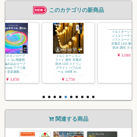
このカテゴリの新商品
イルミネ
ジュエリ
USB 充
屋外用 
タイマー
ー.
2
イルミネーション
イルミネーション
ライト 屋外 充電式
ジュエリーライト
防水 LED ストリン
ソフトコード USB
グライト バブルボ
充電式 LED 屋外用
ール 100球 10...
防水 調光 タイ...
2,750
3,080
関連する商品