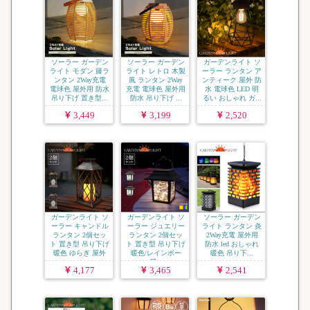
ソーラー ガーデン
ソーラー ガーデン
ガーデンライト ソ
ライト モダン 籐ラ
ライト レトロ 木製
ーラー ランタン ア
ンタン 2Way充電
風 ランタン 2Way
ンティーク 屋外 防
電球色 屋外用 防水
充電 電球色 屋外用
水 電球色 LED 明
吊り下げ 置き型...
防水 吊り下げ ...
るい おしゃれ ガ...
3,449
3,199
2,520
ガーデンライト ソ
ガーデンライト ソ
ソーラー ガーデン
ーラー キャンドル
ーラー ジュエリー
ライト ランタン 炎
ランタン 2個セッ
ランタン 2個セッ
2Way充電 屋外用
ト 置き型 吊り下げ
ト 置き型 吊り下げ
防水 led おしゃれ
暖色 ゆらぎ 屋外
暖色/レインボー
暖色 吊り下...
...
屋...
4,177
3,465
2,541