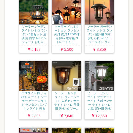
ソーラー ガーデン
ソーラー イルミネ
ソーラー ガーデン
ライト レトロ ラン
ーション ランタン
ライト レトロ ラン
タン 2個セット 屋
外灯 提灯 LED25球
タン 屋外用 防水
外用 防水 led アン
長さ8m 電球色 ス
おしゃれ led ソー
ティーク おしゃ...
トレート リモ...
ラーライト ウォ
ー...
5,197
5,500
3,850
ハロウィン 飾り か
ソーラー センサー
ソーラー センサー
ぼちゃ ライト ソー
ライト ウォールラ
ライト ブラケット
ラー ガーデンライ
イト 人感センサー
ライト 人感センサ
ト ランタン パンプ
ライト レトロ 屋外
ー ライト レトロ
キンライト 光る
用 防水 led ソー...
北欧 屋外用 防水
カ...
le...
2,805
2,640
12,650