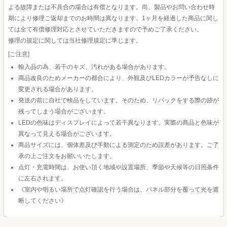
よる故障または不具合の場合は有償となります。尚、製品やお問い合わせ時
期により修理ご返却までのお時間は異なります。1ヶ月を経過した商品に関し
ては全て有償修理対応とさせていただきますので予めご了承ください。
修理の規定に関しては当社修理規定に準じます。
[ご注意]
輸入品の為、若干のキズ、汚れがある場合があります。
商品改良のためメーカーの都合により、外観及びLEDカラーが予告なしに
変更される場合があります。
発送の前に自社で検品をしています。そのため、リパックをする際の跡が
残ってしまう場合がございます。
LEDの色味はディスプレイによって若干異なります。実際の商品と色味が
異なって見える場合がございます。
商品サイズには、個体差及び手動による測定のため誤差があります。ご了
承の上ご注文をお願いいたします。
点灯・充電時間は、お使い頂く地域や設置場所、季節や天候等の日照条件
に左右されます。
《室内や明るい場所で点灯確認を行う場合は、パネル部分を覆って光を遮
断してください》