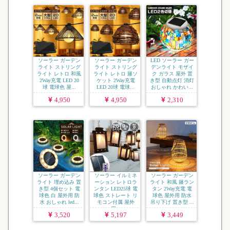
ソーラー ガーデン
ソーラー ガーデン
LED ソーラー ガー
ライト ストリング
ライト ストリング
デンライト モザイ
ライト レトロ 和風
ライト レトロ 籐ソ
ク ガラス 屋外 置
2Way充電 LED 20
ケット 2Way充電
き型 自動点灯 消灯
球 電球色 屋...
LED 20球 電球...
おしゃれ かわい...
4,950
4,950
2,310
ソーラー ガーデン
ソーラー イルミネ
ソーラー ガーデン
ライト 埋め込み 置
ーション レトロラ
ライト 和風 籐ラン
き型 4個セット 電
ンタン LED25球 電
タン 2Way充電 電
球色 白 屋外用 防
球色 ストレート リ
球色 屋外用 防水
水 おしゃれ led...
モコン付属 屋外
吊り下げ 置き型 ...
用...
3,520
5,197
3,449