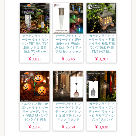
ガーデンライト ソ
ガーデンライト ソ
ガーデンライト ソ
ーラー ライト ラン
ーラーライト 屋外
ーラー ライト 灯篭
タン 門灯 吊り下げ
2個セット 埋め込
とうろう 和風 灯籠
北欧 レトロ 置型
み 防水 ライトアッ
ランプ 防水 禅 庭
防水 アンティー
プ 明るい オシャレ
門灯 外灯 庭...
ク...
...
3,025
3,245
3,267
ハロウィン 飾り か
ガーデンライト ソ
ガーデンライト ソ
ぼちゃ ライト ソー
ーラー ライト アン
ーラー ライト アン
ラー ガーデンライ
ティーク ライト レ
ティーク ライト レ
ト 埋込み型 パンプ
トロ 吊り下げ ハン
トロ 吊り下げ ハン
キンライト 光る
ギング スタンド
ギング スタンド
カ...
ラ...
ラ...
2,178
2,750
3,938