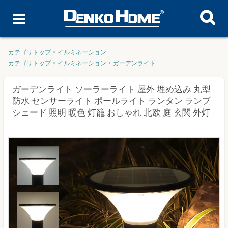
カテゴリトップ
>
イルミネーション
カテゴリトップ
>
イルミネーション
>
ガーデンライト
ガーデンライト ソーラーライト 屋外 埋め込み 丸型
防水 センサーライト ポールライト ランタン ランプ
シェード 照明 暖色 灯籠 おしゃれ 北欧 庭 玄関 外灯