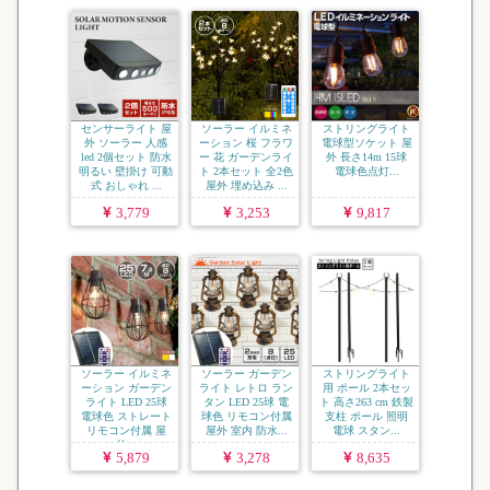
センサーライト 屋
ソーラー イルミネ
ストリングライト
外 ソーラー 人感
ーション 桜 フラワ
電球型ソケット 屋
led 2個セット 防水
ー 花 ガーデンライ
外 長さ14m 15球
明るい 壁掛け 可動
ト 2本セット 全2色
電球色点灯...
式 おしゃれ ...
屋外 埋め込み ...
3,779
3,253
9,817
ソーラー イルミネ
ソーラー ガーデン
ストリングライト
ーション ガーデン
ライト レトロ ラン
用 ポール 2本セッ
ライト LED 25球
タン LED 25球 電
ト 高さ263 cm 鉄製
電球色 ストレート
球色 リモコン付属
支柱 ポール 照明
リモコン付属 屋
屋外 室内 防水...
電球 スタン...
外...
5,879
3,278
8,635