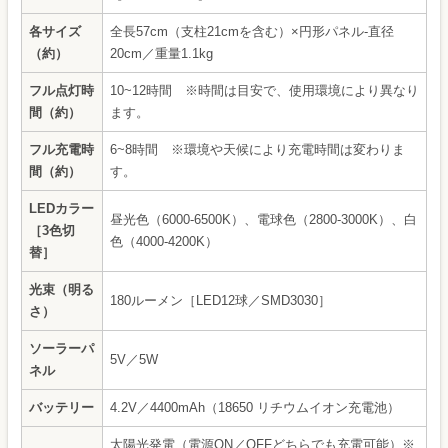
各サイズ
全長57cm（支柱21cmを含む）×円形パネル-直径
（約）
20cm／重量1.1kg
フル点灯時
10~12時間 ※時間は目安で、使用環境により異なり
間（約）
ます。
フル充電時
6~8時間 ※環境や天候により充電時間は変わりま
間（約）
す。
LEDカラー
昼光色（6000-6500K）、電球色（2800-3000K）、白
［3色切
色（4000-4200K）
替］
光束（明る
180ルーメン［LED12球／SMD3030］
さ）
ソーラーパ
5V／5W
ネル
バッテリー
4.2V／4400mAh（18650 リチウムイオン充電池）
太陽光発電（電源ON／OFFどちらでも充電可能）※