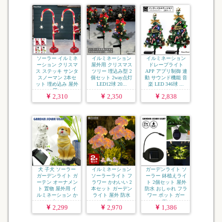
ソーラー イルミネ
イルミネーション
イルミネーション
ーション クリスマ
屋外用 クリスマス
ドレープライト
ス ステッキ サンタ
ツリー 埋込み型 2
APP アプリ制御 連
スノーマン 2本セ
個セット 2way点灯
動 サウンド機能 音
ット 埋め込み 屋外
LED12球 20...
楽 LED 346球 ...
用...
2,310
2,350
2,838
犬 子犬 ソーラー
イルミネーション
ガーデンライト ソ
ガーデンライト ガ
ソーラーライト フ
ーラー 鉢植えライ
ーテン オーナメン
ラワー かわいい 2
ト 2個セット 屋外
ト 置物 屋外用 イ
本セット ガーデン
防水 おしゃれ フラ
ルミネーション か
ライト 屋外 防水
ワー ポット ガー
わ...
IP...
デ...
2,299
2,970
1,386