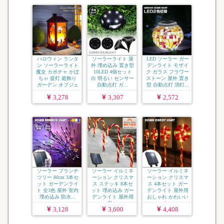
ハロウィン ランタ
ソーラーライト 屋
LED ソーラー ガー
ン ソーラーライト
外 埋め込み 置き型
デンライト モザイ
魔女 カボチャ かぼ
10LED 4個セット
ク ガラス フラワー
ちゃ 提灯 庭飾り
白 明るい センサー
ストーン 屋外 置き
ガーデン オブジェ
自動点灯 ガ...
型 自動点灯 消灯...
...
3,278
3,307
2,572
ソーラー ブランチ
ソーラー イルミネ
ソーラー イルミネ
ツリー 80cm 3本セ
ーション クリスマ
ーション クリスマ
ット ガーデンライ
ス ステッキ 8本セ
ス 4本セット ガー
ト 全3色 屋外 室内
ット 埋め込み ガー
デンライト 屋外用
埋め込み 防水...
デンライト 屋外用
おしゃれ かわいい
防...
キ...
3,128
3,600
4,408