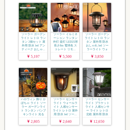
ソーラー ガーデン
ソーラー イルミネ
ソーラー ガーデン
ライト レトロ ラン
ーション ランタン
ライト レトロ ラン
タン 2個セット 屋
外灯 提灯 LED25球
タン 屋外用 防水
外用 防水 led アン
長さ8m 電球色 ス
おしゃれ led ソー
ティーク おしゃ...
トレート リモ...
ラーライト ウォ
ー...
5,197
5,500
3,850
ハロウィン 飾り か
ソーラー センサー
ソーラー センサー
ぼちゃ ライト ソー
ライト ウォールラ
ライト ブラケット
ラー ガーデンライ
イト 人感センサー
ライト 人感センサ
ト ランタン パンプ
ライト レトロ 屋外
ー ライト レトロ
キンライト 光る
用 防水 led ソー...
北欧 屋外用 防水
カ...
le...
2,805
2,640
12,650