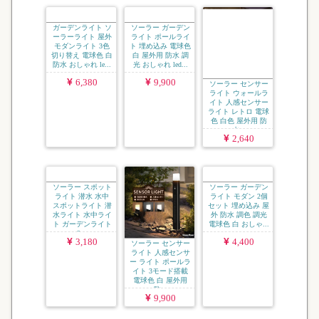
ガーデンライト ソ
ソーラー ガーデン
ソーラー センサー
ーラーライト 屋外
ライト ポールライ
ライト ウォールラ
モダンライト 3色
ト 埋め込み 電球色
イト 人感センサー
切り替え 電球色 白
白 屋外用 防水 調
ライト レトロ 電球
防水 おしゃれ le...
光 おしゃれ led...
色 白色 屋外用 防
水...
6,380
9,900
2,640
ソーラー スポット
ソーラー センサー
ソーラー ガーデン
ライト 潜水 水中
ライト 人感センサ
ライト モダン 2個
スポットライト 潜
ー ライト ポールラ
セット 埋め込み 屋
水ライト 水中ライ
イト 3モード搭載
外 防水 調色 調光
ト ガーデンライト
電球色 白 屋外用
電球色 白 おしゃ...
2...
防...
3,180
9,900
4,400