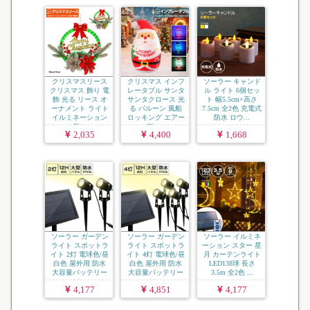
クリスマスリース
クリスマス インフ
ソーラー キャンド
クリスマス 飾り 電
レータブル サンタ
ル ライト 6個セッ
飾 光る リース オ
サンタクロース 光
ト 幅5.5cm×高さ
ーナメント ライト
る バルーン 風船
7.5cm 全2色 充電式
イルミネーション
ロッキング エアー
防水 ロウ...
飾...
ディ...
2,035
4,400
1,668
ソーラー ガーデン
ソーラー ガーデン
ソーラー イルミネ
ライト スポットラ
ライト スポットラ
ーション スター 星
イト 2灯 電球色/昼
イト 4灯 電球色/昼
月 カーテンライト
白色 屋外用 防水
白色 屋外用 防水
LED138球 長さ
大容量バッテリー
大容量バッテリー
3.5m 全2色 ...
ソ...
ソ...
4,177
4,851
4,177