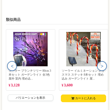
類似商品
<
>
ソーラー ブランチツリー 80cm 3
ソーラー イルミネーション クリ
本セット ガーデンライト 全3色
スマス ステッキ 8本セット 埋め
屋外 室内 埋め込...
込み ガーデンライト 屋...
3,128
3,600
¥
¥
バリエーションを表示
カートに入れる