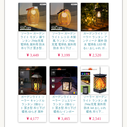
ソーラー ガーデン
ソーラー ガーデン
ガーデンライト ソ
ライト モダン 籐ラ
ライト レトロ 木製
ーラー ランタン ア
ンタン 2Way充電
風 ランタン 2Way
ンティーク 屋外 防
電球色 屋外用 防水
充電 電球色 屋外用
水 電球色 LED 明
吊り下げ 置き型...
防水 吊り下げ ...
るい おしゃれ ガ...
3,449
3,199
2,520
ガーデンライト ソ
ガーデンライト ソ
ソーラー ガーデン
ーラー キャンドル
ーラー ジュエリー
ライト ランタン 炎
ランタン 2個セッ
ランタン 2個セッ
2Way充電 屋外用
ト 置き型 吊り下げ
ト 置き型 吊り下げ
防水 led おしゃれ
暖色 ゆらぎ 屋外
暖色/レインボー
暖色 吊り下...
...
屋...
4,177
3,465
2,541