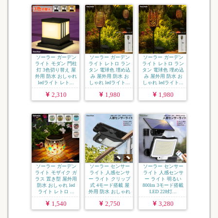
ソーラー ガーデン
ソーラー ガーデン
ソーラー ガーデン
ライト モダン 門柱
ライト レトロ ラン
ライト レトロ ラン
灯 3色切り替え 屋
タン 電球色 埋め込
タン 電球色 埋め込
外用 防水 おしゃれ
み 屋外用 防水 お
み 屋外用 防水 お
ledライト レト...
しゃれ ledライト...
しゃれ ledライト...
2,310
1,980
1,980
ソーラー ガーデン
ソーラー センサー
ソーラー センサー
ライト モザイク ガ
ライト 人感センサ
ライト 人感センサ
ラス 置き型 屋外用
ー ライト クリップ
ー ライト 明るい
防水 おしゃれ led
式 4モード搭載 屋
800lm 3モード搭載
ライト レトロ ...
外用 防水 おしゃれ
LED 228灯...
...
1,540
2,750
3,280