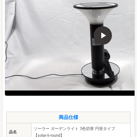
商品仕様
ソーラー ガーデンライト 3色切替 円形タイプ
品名
【solar-li-round】