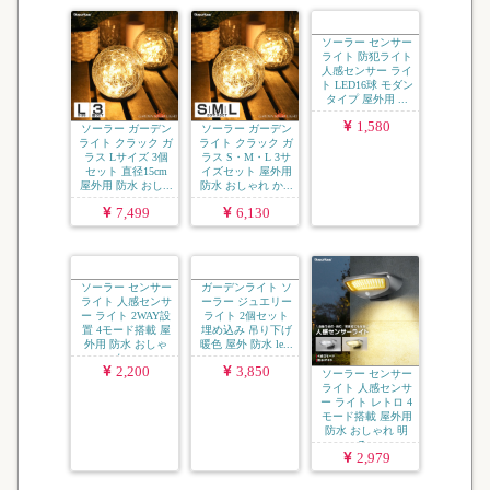
ソーラー ガーデン
ソーラー ガーデン
ソーラー センサー
ライト クラック ガ
ライト クラック ガ
ライト 防犯ライト
ラス Lサイズ 3個
ラス S・M・L 3サ
人感センサー ライ
セット 直径15cm
イズセット 屋外用
ト LED16球 モダン
屋外用 防水 おし...
防水 おしゃれ か...
タイプ 屋外用 ...
7,499
6,130
1,580
ソーラー センサー
ガーデンライト ソ
ソーラー センサー
ライト 人感センサ
ーラー ジュエリー
ライト 人感センサ
ー ライト 2WAY設
ライト 2個セット
ー ライト レトロ 4
置 4モード搭載 屋
埋め込み 吊り下げ
モード搭載 屋外用
外用 防水 おしゃ
暖色 屋外 防水 le...
防水 おしゃれ 明
れ...
る...
2,200
3,850
2,979