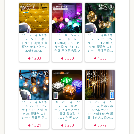
ソーラー イルミネ
イルミネーション
ソーラー イルミネ
ーション LED ネッ
カラーボール
ーション ガーデン
トライト 高輝度 豊
LED15球 マルチカ
ライト LED25球 長
富な8点灯パターン
ラー 防水 リモコン
さ7m 電球色 スト
320球 3m×2...
付属 屋外用 大型ソ
レート 屋外用 防...
ーラ...
4,908
5,500
4,830
ソーラー イルミネ
ガーデンライト ソ
ガーデンライト ソ
ーション ガーデン
ーラー ガラス キュ
ーラー 花火 ボンボ
ライト LED25球 長
ーブ ブロック ライ
ン 2本セット
さ7m 電球色 スト
ト 屋外 置き型 リ
LED240球 全2色 屋
レート 屋外用 防...
モコン付 明るい
外 埋め込み 防水...
防...
4,724
1,980
3,779