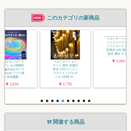
このカテゴリの新商品
イルミネ
ジュエリ
USB 充
屋外用 
タイマー
ー.
2
イルミネーション
イルミネーション
ライト 屋外 充電式
ジュエリーライト
防水 LED ストリン
ソフトコード USB
グライト バブルボ
充電式 LED 屋外用
ール 100球 10...
防水 調光 タイ...
2,750
3,080
関連する商品