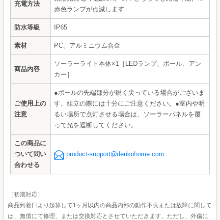
充電方法
赤色ランプが点滅します
防水等級
IP65
素材
PC、アルミニウム合金
ソーラーライト本体×1［LEDランプ、ポール、アン
商品内容
カー］
●ポールの先端部分が鋭く尖っている場合がございま
ご使用上の
す。組立の際には十分にご注意ください。●室内や明
注意
るい場所で点灯させる場合は、ソーラーパネルを覆
って光を遮断してください。
この商品に
ついて問い
product-support@denkohome.com
合わせる
［初期対応］
商品到着日より起算して1ヶ月以内の商品内部の動作不良または故障に関して
は、無償にて修理、または交換対応とさせていただきます。ただし、外傷に