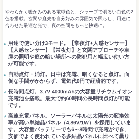
やわらかく暖かみのある電球色と、シャープで明るい白色の2
色を搭載。玄関や庭先を自分好みの雰囲気で照らし、用途に
合わせた最適な光で、夜の空間をもっと快適に。
用途で使い分け3モード。【常夜灯+人感センサー】
【人感センサー】【常夜灯】と玄関アプローチや車
庫の照明や庭の暗い場所への防犯用と幅広い使い方
が可能です。
自動点灯・消灯。日中は充電、暗くなると点灯。面
倒な手間がかからず、電気代0円で経済的です。
長時間点灯。3.7V 4000mAhの大容量リチウムイオン
充電池を搭載。最大で約60時間の長時間点灯が可能
です。
高速充電パネル。ソーラーパネルは太陽光の変換効
率が高い単結晶パネル（4.86V/1W）を採用していま
す。大容量バッテリーでも6～8時間で充電ができ、
安価でよく使われている多結晶パネルに比べて曇り