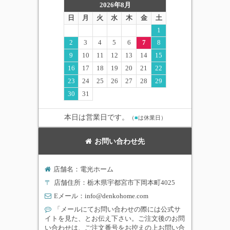
2026年8月
日
月
火
水
木
金
土
1
2
3
4
5
6
7
8
9
10
11
12
13
14
15
16
17
18
19
20
21
22
23
24
25
26
27
28
29
30
31
本日は営業日です。
（
■
は休業日）
お問い合わせ先
店舗名：電光ホーム
〒
店舗住所：栃木県宇都宮市下岡本町4025
Eメール：
info@denkohome.com
「メールにてお問い合わせの際には公式サ
イトを見た、とお伝え下さい。ご注文後のお問
い合わせは、ご注文番号をお控えの上お問い合