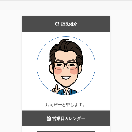
飾です。
花壇のライトアップや、
発売当初から、毎年商品
通路の誘導灯として、主
の品質を見直し改善を続
張しすぎない雰囲気を持
けています。天候にかか
った上品なガーデンライ
店長紹介
わらず屋外で利用可能な
ト。4個セットです。
実用性の高いイルミネー
ション。当店一番のオス
スメ商品です。
片岡雄一と申します。
営業日カレンダー