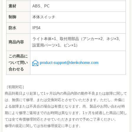
素材
ABS、PC
制御
本体スイッチ
防水
IP54
ライト本体×1、取付用部品（アンカー×2、ネジ×3、
商品内容
設置用パーツ×1、ピン×1）
この商品に
ついて問い
product-support@denkohome.com
合わせる
［初期対応］
商品到着日より起算して1ヶ月以内の商品内部の動作不良または故障に関して
は、無償にて修理、または交換対応とさせていただきます。ただし、外傷に
よる故障または不具合の場合は有償となります。尚、製品やお問い合わせ時
期により修理ご返却までのお時間は異なります。1ヶ月を経過した商品に関し
ては全て有償修理対応とさせていただきますので予めご了承ください。
修理の規定に関しては当社修理規定に準じます。