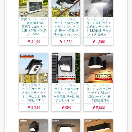
防災 ソーラー ライ
ソーラー センサー
ソーラー センサー
ト 充電 懐中電灯
ライト 人感センサ
ライト 防犯ライト
高輝度 LEDライト
ー ライト クリップ
人感センサー ライ
USB 大容量 バッテ
式 4モード搭載 屋
ト LED16球 モダン
リー 8000...
外用 防水 おしゃれ
タイプ 屋外用 ...
...
5,100
2,750
1,580
クリップ式 ソーラ
ソーラー センサー
ソーラー センサー
ー センサーライト
ライト 人感センサ
ライト 人感センサ
人感センサー ライ
ー ライト 小型 3モ
ー ライト 明るい
ト リモコン付 3モ
ード搭載 屋外用 防
1000ルーメン 4モ
ード搭載 LED ソ
水 おしゃれ led...
ード搭載 屋外用
ー...
防...
3,350
980
5,800