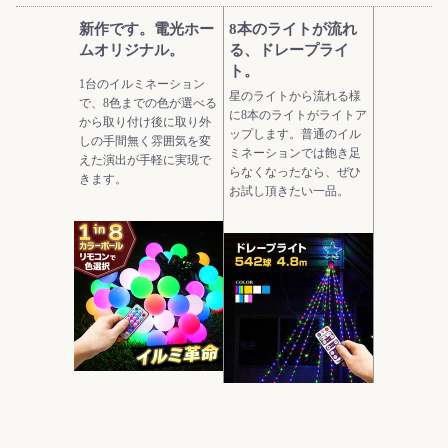
新作です。電光ホー
8本のライトが流れ
ムオリジナル。
る、ドレープライ
ト。
1台のイルミネーション
星のライトから流れる様
で、8色までの色が選べる
に8本のライトがライトア
から取り付け後に取り外
ップします。普通のイル
しの手間無く雰囲気を変
ミネーションでは飽き足
えた演出が手軽に実現で
らなくなったなら、ぜひ
きます。
お試し頂きたい一品。
モダンなデザインの
当ストアにおいて圧
ガーデンライト。
倒的実用性を持つ電