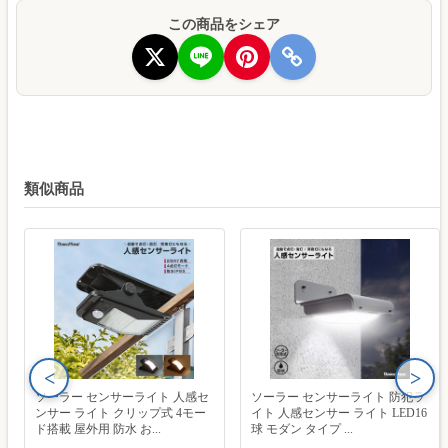
この商品をシェア
類似商品
<
>
ソーラー センサーライト 人感セ
ソーラー センサーライト 防犯ラ
ンサー ライト クリップ式 4モー
イト 人感センサー ライト LED16
ド搭載 屋外用 防水 お...
球 モダン タイプ ...