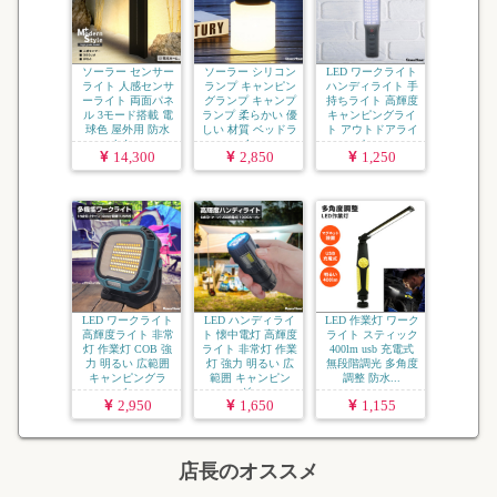
ソーラー センサー
ソーラー シリコン
LED ワークライト
ライト 人感センサ
ランプ キャンピン
ハンディライト 手
ーライト 両面パネ
グランプ キャンプ
持ちライト 高輝度
ル 3モード搭載 電
ランプ 柔らかい 優
キャンピングライ
球色 屋外用 防水
しい 材質 ベッドラ
ト アウトドアライ
おし...
イ...
ト ...
14,300
2,850
1,250
LED ワークライト
LED ハンディライ
LED 作業灯 ワーク
高輝度ライト 非常
ト 懐中電灯 高輝度
ライト スティック
灯 作業灯 COB 強
ライト 非常灯 作業
400lm usb 充電式
力 明るい 広範囲
灯 強力 明るい 広
無段階調光 多角度
キャンピングラ
範囲 キャンピン
調整 防水...
イ...
グ...
2,950
1,650
1,155
店長のオススメ