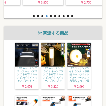
3,850
2,750
関連する商品
LED キャンピング
LED キャンピング
LED ストリングラ
ランプ キャンプ ラ
ライト キャンプラ
イト ランタン 多機
ンプ 吊り下げ キャ
ンプ 吊り下げ キャ
能 キャンプライト
ンピング ライト キ
ンピング ランプ キ
イルミネーション
ャンプライト ア...
ャンプランプ ア
充電式 リモコン付
ウ...
属...
2,651
3,220
2,999