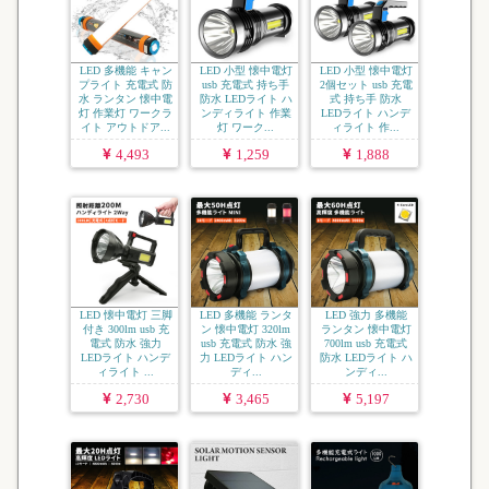
LED 多機能 キャン
LED 小型 懐中電灯
LED 小型 懐中電灯
プライト 充電式 防
usb 充電式 持ち手
2個セット usb 充電
水 ランタン 懐中電
防水 LEDライト ハ
式 持ち手 防水
灯 作業灯 ワークラ
ンディライト 作業
LEDライト ハンデ
イト アウトドア...
灯 ワーク...
ィライト 作...
4,493
1,259
1,888
LED 懐中電灯 三脚
LED 多機能 ランタ
LED 強力 多機能
付き 300lm usb 充
ン 懐中電灯 320lm
ランタン 懐中電灯
電式 防水 強力
usb 充電式 防水 強
700lm usb 充電式
LEDライト ハンデ
力 LEDライト ハン
防水 LEDライト ハ
ィライト ...
ディ...
ンディ...
2,730
3,465
5,197