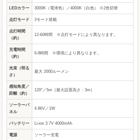
LEDカラー
3000K（電球色）／4000K（白色） ※2色切替
点灯モード
3モード搭載
点灯時間
12-60時間 ※点灯モードにより異なります。
（約）
充電時間
6-8時間 ※環境により異なります。
（約）
光束（明る
最大 2000ルーメン
さ）
感知角度／
120°／5m［最大設置高さ：3m］
距離（約）
ソーラーパ
4.86V／1W
ネル
バッテリー
Li-ion 3.7V 4000mAh
電源
ソーラー充電