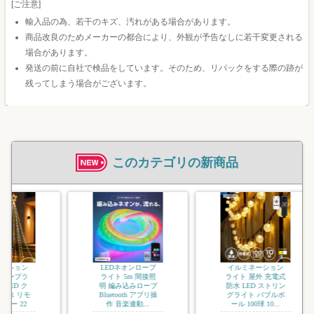
[ご注意]
輸入品の為、若干のキズ、汚れがある場合があります。
商品改良のためメーカーの都合により、外観が予告なしに若干変更される
場合があります。
発送の前に自社で検品をしています。そのため、リパックをする際の跡が
残ってしまう場合がございます。
このカテゴリの新商品
イルミネーション
ジュエリーライト
ソフトコード USB
充電式 LED 屋外用
防水 調光 タイ...
3,080
LEDネオンロープ
イルミネーション
ライト 5m 間接照
ライト 屋外 充電式
明 編み込みロープ
防水 LED ストリン
Bluetooth アプリ操
グライト バブルボ
作 音楽連動...
ール 100球 10...