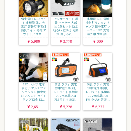
懐中電灯 LED ライ
センサーライト 屋
多機能 LED 電球
ト 多機能 強力 作
外 ソーラー 人感
非常灯ランタン キ
業灯 警告灯 非常灯
led 2個セット 防水
ャンプ 懐中電灯 ソ
防災ライト 停電 ア
明るい 壁掛け 可動
ーラー USB 充電
ウトドア スマ...
式 おしゃれ ...
屋外用 防雨 調...
5,980
3,779
660
LED バルブ 電球
防災 ラジオ 充電
防災 ラジオ 充電
明るい マルチファ
懐中電灯 手回し
懐中電灯 手回し
ンクション 懐中電
LEDライト 多機能
LEDライト 多機能
灯 スタンド ライト
スマホ充電 AM
スマホ充電 AM
ランプ 口金 E2...
FM ラジオ SOS...
FM ラジオ 音楽 ...
2,651
5,228
6,277