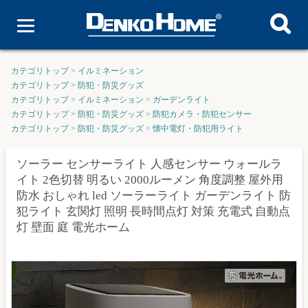
カテゴリトップ
>
イルミネーション
カテゴリトップ
>
防犯・防災グッズ
カテゴリトップ
>
イルミネーション
>
ガーデンライト
カテゴリトップ
>
防犯・防災グッズ
>
防犯カメラ・防犯センサー
カテゴリトップ
>
防犯・防災グッズ
>
懐中電灯・防犯用ライト
ソーラー センサーライト 人感センサー ウォールラ
イト 2色切替 明るい 2000ルーメン 角度調整 屋外用
防水 おしゃれ led ソーラーライト ガーデンライト 防
犯ライト 玄関灯 照明 長時間点灯 対策 充電式 自動点
灯 壁面 庭 電光ホーム