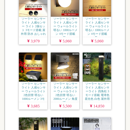
ソーラー センサー
ソーラー センサー
ソーラー センサー
ライト 人感センサ
ライト 人感センサ
ライト 人感センサ
ー ライト 2個セッ
ー ウォールライト
ー ウォールライト
ト 3モード搭載 屋
明るい 1000ルーメ
明るい 1000ルーメ
外用 防水 おしゃれ
ン 4モード搭載
ン 4モード搭載
...
屋...
長...
3,979
5,060
5,060
ソーラー センサー
ソーラー センサー
ソーラー センサー
ライト 人感センサ
ライト 人感センサ
ライト 人感センサ
ー ウォールライト
ー ウォールライト
ーライト 四角柱 3
2色切替 明るい
2色切替 明るい
モード搭載 電球色
1000ルーメン 3モ
2000ルーメン 角度
昼光色 白色 屋外用
ー...
調...
...
3,685
5,500
14,850