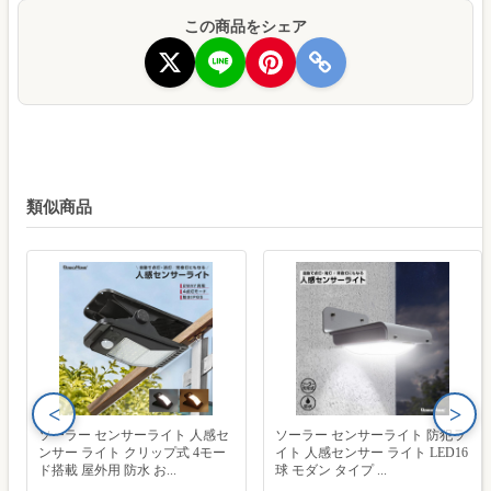
この商品をシェア
類似商品
<
>
ソーラー センサーライト 人感セ
ソーラー センサーライト 防犯ラ
ンサー ライト クリップ式 4モー
イト 人感センサー ライト LED16
ド搭載 屋外用 防水 お...
球 モダン タイプ ...