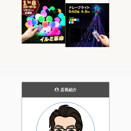
モダンなデザインの
当ストアにおいて圧
ガーデンライト。
倒的実用性を持つ電
飾です。
花壇のライトアップや、
発売当初から、毎年商品
通路の誘導灯として、主
の品質を見直し改善を続
張しすぎない雰囲気を持
けています。天候にかか
った上品なガーデンライ
店長紹介
わらず屋外で利用可能な
ト。4個セットです。
実用性の高いイルミネー
ション。当店一番のオス
スメ商品です。