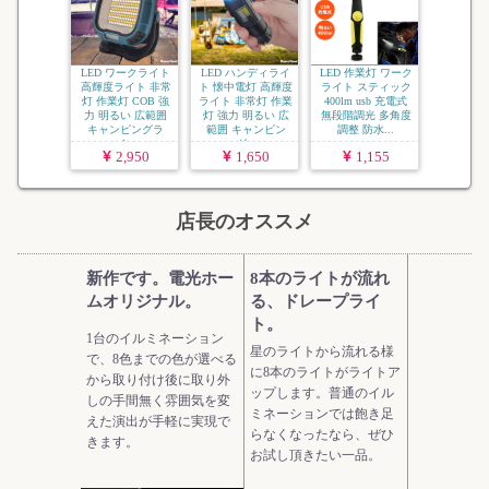
LED ワークライト
LED ハンディライ
LED 作業灯 ワーク
高輝度ライト 非常
ト 懐中電灯 高輝度
ライト スティック
灯 作業灯 COB 強
ライト 非常灯 作業
400lm usb 充電式
力 明るい 広範囲
灯 強力 明るい 広
無段階調光 多角度
キャンピングラ
範囲 キャンピン
調整 防水...
イ...
グ...
2,950
1,650
1,155
店長のオススメ
新作です。電光ホー
8本のライトが流れ
ムオリジナル。
る、ドレープライ
ト。
1台のイルミネーション
星のライトから流れる様
で、8色までの色が選べる
に8本のライトがライトア
から取り付け後に取り外
ップします。普通のイル
しの手間無く雰囲気を変
ミネーションでは飽き足
えた演出が手軽に実現で
らなくなったなら、ぜひ
きます。
お試し頂きたい一品。