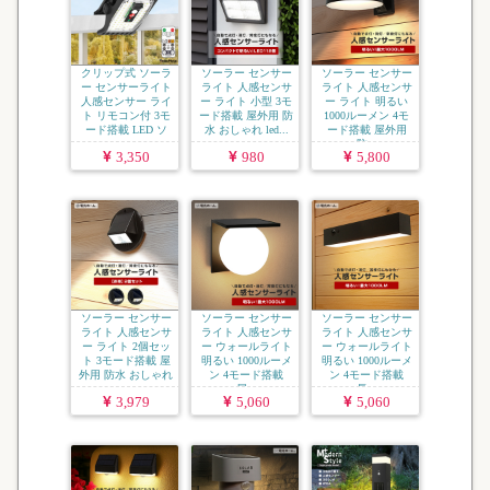
クリップ式 ソーラ
ソーラー センサー
ソーラー センサー
ー センサーライト
ライト 人感センサ
ライト 人感センサ
人感センサー ライ
ー ライト 小型 3モ
ー ライト 明るい
ト リモコン付 3モ
ード搭載 屋外用 防
1000ルーメン 4モ
ード搭載 LED ソ
水 おしゃれ led...
ード搭載 屋外用
ー...
防...
3,350
980
5,800
ソーラー センサー
ソーラー センサー
ソーラー センサー
ライト 人感センサ
ライト 人感センサ
ライト 人感センサ
ー ライト 2個セッ
ー ウォールライト
ー ウォールライト
ト 3モード搭載 屋
明るい 1000ルーメ
明るい 1000ルーメ
外用 防水 おしゃれ
ン 4モード搭載
ン 4モード搭載
...
屋...
長...
3,979
5,060
5,060