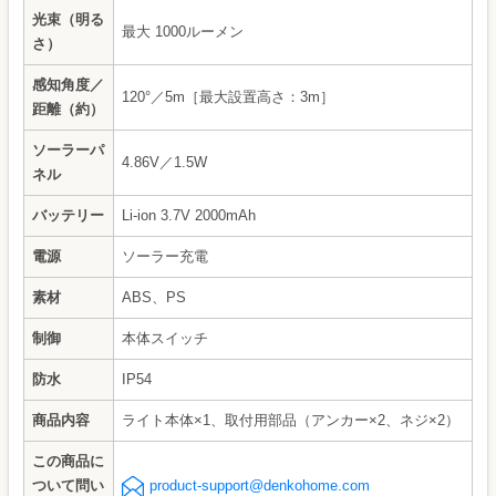
光束（明る
最大 1000ルーメン
さ）
感知角度／
120°／5m［最大設置高さ：3m］
距離（約）
ソーラーパ
4.86V／1.5W
ネル
バッテリー
Li-ion 3.7V 2000mAh
電源
ソーラー充電
素材
ABS、PS
制御
本体スイッチ
防水
IP54
商品内容
ライト本体×1、取付用部品（アンカー×2、ネジ×2）
この商品に
ついて問い
product-support@denkohome.com