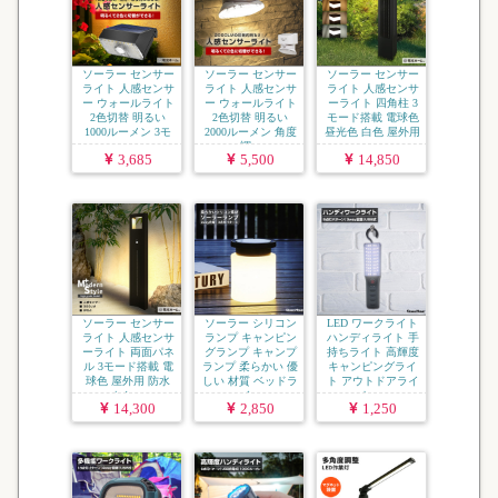
ソーラー センサー
ソーラー センサー
ソーラー センサー
ライト 人感センサ
ライト 人感センサ
ライト 人感センサ
ー ウォールライト
ー ウォールライト
ーライト 四角柱 3
2色切替 明るい
2色切替 明るい
モード搭載 電球色
1000ルーメン 3モ
2000ルーメン 角度
昼光色 白色 屋外用
ー...
調...
...
3,685
5,500
14,850
ソーラー センサー
ソーラー シリコン
LED ワークライト
ライト 人感センサ
ランプ キャンピン
ハンディライト 手
ーライト 両面パネ
グランプ キャンプ
持ちライト 高輝度
ル 3モード搭載 電
ランプ 柔らかい 優
キャンピングライ
球色 屋外用 防水
しい 材質 ベッドラ
ト アウトドアライ
おし...
イ...
ト ...
14,300
2,850
1,250