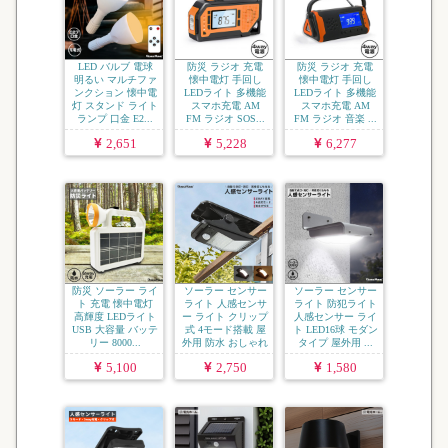
LED バルブ 電球
防災 ラジオ 充電
防災 ラジオ 充電
明るい マルチファ
懐中電灯 手回し
懐中電灯 手回し
ンクション 懐中電
LEDライト 多機能
LEDライト 多機能
灯 スタンド ライト
スマホ充電 AM
スマホ充電 AM
ランプ 口金 E2...
FM ラジオ SOS...
FM ラジオ 音楽 ...
2,651
5,228
6,277
防災 ソーラー ライ
ソーラー センサー
ソーラー センサー
ト 充電 懐中電灯
ライト 人感センサ
ライト 防犯ライト
高輝度 LEDライト
ー ライト クリップ
人感センサー ライ
USB 大容量 バッテ
式 4モード搭載 屋
ト LED16球 モダン
リー 8000...
外用 防水 おしゃれ
タイプ 屋外用 ...
...
5,100
2,750
1,580