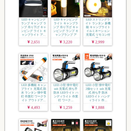
LED キャンピング
LED キャンピング
LED ストリングラ
ランプ キャンプ ラ
ライト キャンプラ
イト ランタン 多機
ンプ 吊り下げ キャ
ンプ 吊り下げ キャ
能 キャンプライト
ンピング ライト キ
ンピング ランプ キ
イルミネーション
ャンプライト ア...
ャンプランプ ア
充電式 リモコン付
ウ...
属...
2,651
3,220
2,999
LED 多機能 キャン
LED 小型 懐中電灯
LED 小型 懐中電灯
プライト 充電式 防
usb 充電式 持ち手
2個セット usb 充電
水 ランタン 懐中電
防水 LEDライト ハ
式 持ち手 防水
灯 作業灯 ワークラ
ンディライト 作業
LEDライト ハンデ
イト アウトドア...
灯 ワーク...
ィライト 作...
4,493
1,259
1,888