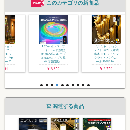
このカテゴリの新商品
イルミネーション
ジュエリーライト
ソフトコード USB
充電式 LED 屋外用
防水 調光 タイ...
3,080
LEDネオンロープ
イルミネーション
ライト 5m 間接照
ライト 屋外 充電式
明 編み込みロープ
防水 LED ストリン
Bluetooth アプリ操
グライト バブルボ
作 音楽連動...
ール 100球 10...
3,850
2,750
関連する商品