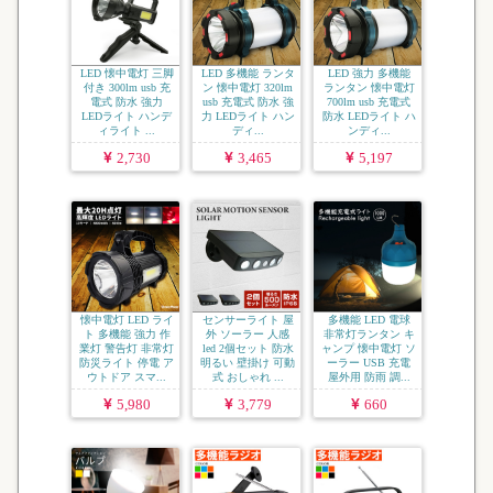
LED 懐中電灯 三脚
LED 多機能 ランタ
LED 強力 多機能
付き 300lm usb 充
ン 懐中電灯 320lm
ランタン 懐中電灯
電式 防水 強力
usb 充電式 防水 強
700lm usb 充電式
LEDライト ハンデ
力 LEDライト ハン
防水 LEDライト ハ
ィライト ...
ディ...
ンディ...
2,730
3,465
5,197
懐中電灯 LED ライ
センサーライト 屋
多機能 LED 電球
ト 多機能 強力 作
外 ソーラー 人感
非常灯ランタン キ
業灯 警告灯 非常灯
led 2個セット 防水
ャンプ 懐中電灯 ソ
防災ライト 停電 ア
明るい 壁掛け 可動
ーラー USB 充電
ウトドア スマ...
式 おしゃれ ...
屋外用 防雨 調...
5,980
3,779
660