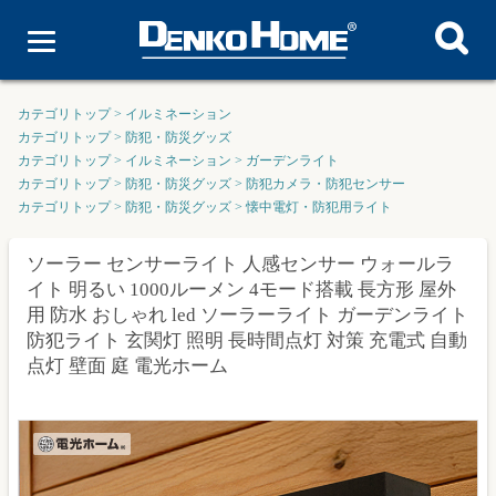
カテゴリトップ
>
イルミネーション
カテゴリトップ
>
防犯・防災グッズ
カテゴリトップ
>
イルミネーション
>
ガーデンライト
カテゴリトップ
>
防犯・防災グッズ
>
防犯カメラ・防犯センサー
カテゴリトップ
>
防犯・防災グッズ
>
懐中電灯・防犯用ライト
ソーラー センサーライト 人感センサー ウォールラ
イト 明るい 1000ルーメン 4モード搭載 長方形 屋外
用 防水 おしゃれ led ソーラーライト ガーデンライト
防犯ライト 玄関灯 照明 長時間点灯 対策 充電式 自動
点灯 壁面 庭 電光ホーム