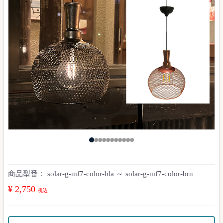
商品型番：
solar-g-mf7-color-bla ～ solar-g-mf7-color-brn
¥ 2,750
税込