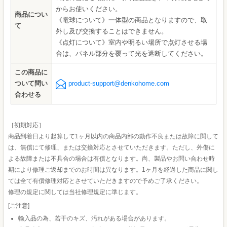
からお使いください。
商品につい
《電球について》一体型の商品となりますので、取
て
外し及び交換することはできません。
《点灯について》室内や明るい場所で点灯させる場
合は、パネル部分を覆って光を遮断してください。
この商品に
ついて問い
product-support@denkohome.com
合わせる
［初期対応］
商品到着日より起算して1ヶ月以内の商品内部の動作不良または故障に関して
は、無償にて修理、または交換対応とさせていただきます。ただし、外傷に
よる故障または不具合の場合は有償となります。尚、製品やお問い合わせ時
期により修理ご返却までのお時間は異なります。1ヶ月を経過した商品に関し
ては全て有償修理対応とさせていただきますので予めご了承ください。
修理の規定に関しては当社修理規定に準じます。
[ご注意]
輸入品の為、若干のキズ、汚れがある場合があります。