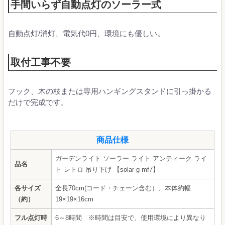
手間いらず自動点灯のソーラー式
自動点灯/消灯、電気代0円、環境にも優しい。
取付工事不要
フック、木の枝または専用ハンギングスタンドに引っ掛かる
だけで完成です。
商品仕様
ガーデンライト ソーラー ライト アンティーク ライ
品名
ト レトロ 吊り下げ 【solar-g-mf7】
各サイズ
全長70cm(コード・チェーン含む）、本体約幅
（約）
19×19×16cm
フル点灯時
6～8時間 ※時間は目安で、使用環境により異なり