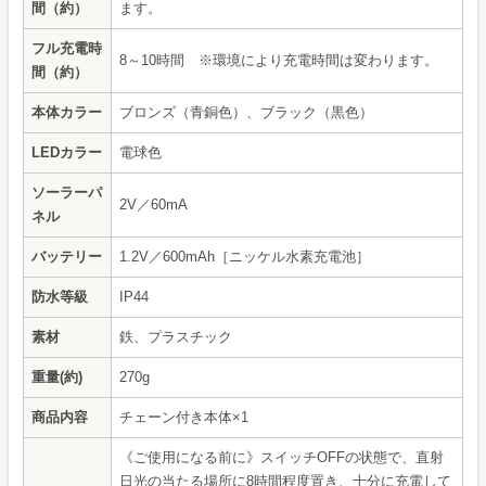
間（約）
ます。
フル充電時
8～10時間 ※環境により充電時間は変わります。
間（約）
本体カラー
ブロンズ（青銅色）、ブラック（黒色）
LEDカラー
電球色
ソーラーパ
2V／60mA
ネル
バッテリー
1.2V／600mAh［ニッケル水素充電池］
防水等級
IP44
素材
鉄、プラスチック
重量(約)
270g
商品内容
チェーン付き本体×1
《ご使用になる前に》スイッチOFFの状態で、直射
日光の当たる場所に8時間程度置き、十分に充電して