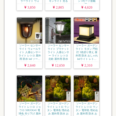
ラーライト ウォ
キンライト 光る
ン 3モード搭載
ー...
カ...
屋...
3,850
2,805
4,620
ソーラー センサー
ソーラー センサー
ソーラー ガーデン
ライト ウォールラ
ライト ブラケット
ライト モダン 門柱
イト 人感センサー
ライト 人感センサ
灯 3色切り替え 屋
ライト レトロ 屋外
ー ライト レトロ
外用 防水 おしゃれ
用 防水 led ソー...
北欧 屋外用 防水
ledライト レト...
le...
2,640
12,650
2,310
ソーラー ガーデン
ソーラー ガーデン
ソーラー ガーデン
ライト レトロ ジョ
ライト レトロ ラン
ライト レトロ ラン
ウロ SHUOG41 電
タン 電球色 埋め込
タン 電球色 埋め込
球色 吊り下げ 屋外
み 屋外用 防水 お
み 屋外用 防水 お