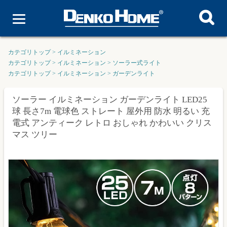
カテゴリトップ
>
イルミネーション
カテゴリトップ
>
イルミネーション
>
ソーラー式ライト
カテゴリトップ
>
イルミネーション
>
ガーデンライト
ソーラー イルミネーション ガーデンライト LED25
球 長さ7m 電球色 ストレート 屋外用 防水 明るい 充
電式 アンティーク レトロ おしゃれ かわいい クリス
マス ツリー