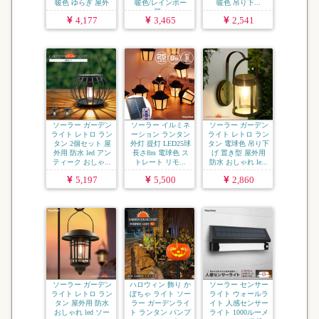
暖色 ゆらぎ 屋外
暖色/レインボー
暖色 吊り下...
...
屋...
4,177
3,465
2,541
ソーラー ガーデン
ソーラー イルミネ
ソーラー ガーデン
ライト レトロ ラン
ーション ランタン
ライト レトロ ラン
タン 2個セット 屋
外灯 提灯 LED25球
タン 電球色 吊り下
外用 防水 led アン
長さ8m 電球色 ス
げ 置き型 屋外用
ティーク おしゃ...
トレート リモ...
防水 おしゃれ le...
5,197
5,500
2,860
ソーラー ガーデン
ハロウィン 飾り か
ソーラー センサー
ライト レトロ ラン
ぼちゃ ライト ソー
ライト ウォールラ
タン 屋外用 防水
ラー ガーデンライ
イト 人感センサー
おしゃれ led ソー
ト ランタン パンプ
ライト 1000ルーメ