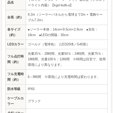
品名
ーライト内蔵）【kgsl-bulb-a】
9.2m（ソーラーパネルから電球まで2m + 電飾ケー
全長（約）
ブル7.2m）
各サイズ
●ソーラー本体：14cm×9.5cm×2.8cm ●支柱：
（約）
19cm ●LEDの間隔：30cm
LEDカラー
ゴールド（電球色）［LED25球／G40形］
光量25％：28時間、光量50％：24時間、光量75％：
フル点灯時
18時間、光量100％：12時間 ※時間は目安で、使用
間（約）
環境により異なります。
フル充電時
6～8時間 ※環境により充電時間は変わります。
間（約）
防水等級
IP65
ケーブルカ
ブラック
ラー