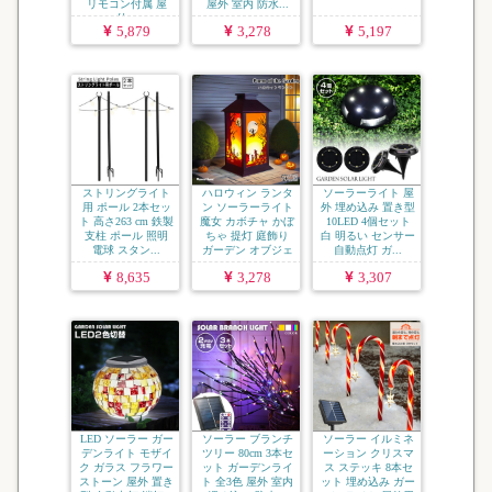
リモコン付属 屋
屋外 室内 防水...
外...
5,879
3,278
5,197
ストリングライト
ハロウィン ランタ
ソーラーライト 屋
用 ポール 2本セッ
ン ソーラーライト
外 埋め込み 置き型
ト 高さ263 cm 鉄製
魔女 カボチャ かぼ
10LED 4個セット
支柱 ポール 照明
ちゃ 提灯 庭飾り
白 明るい センサー
電球 スタン...
ガーデン オブジェ
自動点灯 ガ...
...
8,635
3,278
3,307
LED ソーラー ガー
ソーラー ブランチ
ソーラー イルミネ
デンライト モザイ
ツリー 80cm 3本セ
ーション クリスマ
ク ガラス フラワー
ット ガーデンライ
ス ステッキ 8本セ
ストーン 屋外 置き
ト 全3色 屋外 室内
ット 埋め込み ガー