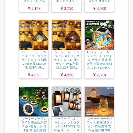
キンライト 光る
ギング スタンド
ギング スタンド
カ...
ラ...
ラ...
2,178
2,750
3,938
ソーラー ガーデン
ソーラー ガーデン
LED ソーラー ガー
ライト ストリング
ライト ストリング
デンライト モザイ
ライト レトロ 和風
ライト レトロ 籐ソ
ク ガラス 屋外 置
2Way充電 LED 20
ケット 2Way充電
き型 自動点灯 消灯
球 電球色 屋...
LED 20球 電球...
おしゃれ かわい...
4,950
4,950
2,310
ソーラー ガーデン
ソーラー イルミネ
ソーラー ガーデン
ライト 埋め込み 置
ーション レトロラ
ライト 和風 籐ラン
き型 4個セット 電
ンタン LED25球 電
タン 2Way充電 電
球色 白 屋外用 防
球色 ストレート リ
球色 屋外用 防水