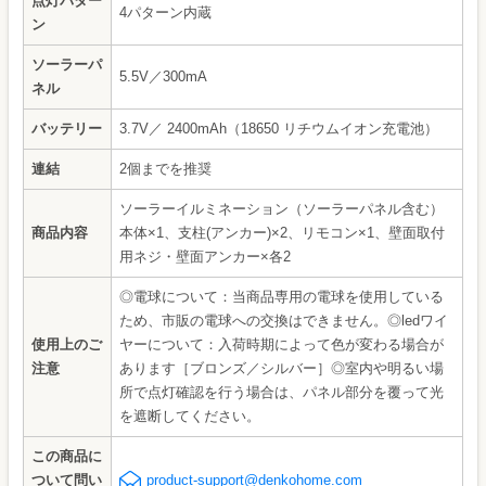
点灯パター
4パターン内蔵
ン
ソーラーパ
5.5V／300mA
ネル
バッテリー
3.7V／ 2400mAh（18650 リチウムイオン充電池）
連結
2個までを推奨
ソーラーイルミネーション（ソーラーパネル含む）
商品内容
本体×1、支柱(アンカー)×2、リモコン×1、壁面取付
用ネジ・壁面アンカー×各2
◎電球について：当商品専用の電球を使用している
ため、市販の電球への交換はできません。◎ledワイ
使用上のご
ヤーについて：入荷時期によって色が変わる場合が
注意
あります［ブロンズ／シルバー］◎室内や明るい場
所で点灯確認を行う場合は、パネル部分を覆って光
を遮断してください。
この商品に
ついて問い
product-support@denkohome.com