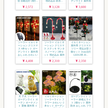
型 自動点灯 消灯...
埋め込み 防水...
デンライト 屋外用
防...
2,572
3,128
3,600
ソーラー イルミネ
ソーラー イルミネ
イルミネーション
ーション クリスマ
ーション クリスマ
屋外用 クリスマス
ス 4本セット ガー
ス ステッキ サンタ
ツリー 埋込み型 2
デンライト 屋外用
スノーマン 2本セ
個セット 2way点灯
おしゃれ かわいい
ット 埋め込み 屋外
LED12球 20...
キ...
用...
4,408
2,310
2,350
犬 子犬 ソーラー
イルミネーション
ガーデンライト ソ
ガーデンライト ガ
ソーラーライト フ
ーラー 鉢植えライ
ーテン オーナメン
ラワー かわいい 2
ト 2個セット 屋外
ト 置物 屋外用 イ
本セット ガーデン
防水 おしゃれ フラ