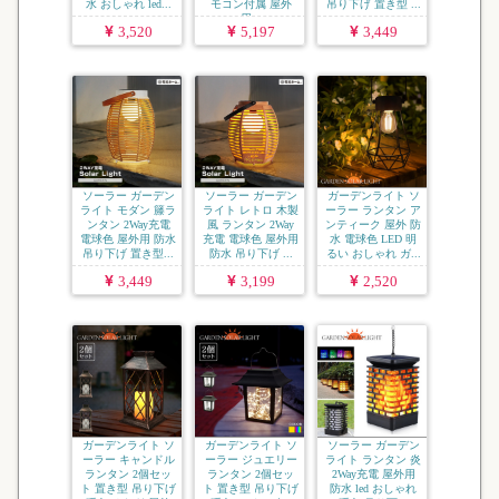
水 おしゃれ led...
モコン付属 屋外
吊り下げ 置き型 ...
用...
3,520
5,197
3,449
ソーラー ガーデン
ソーラー ガーデン
ガーデンライト ソ
ライト モダン 籐ラ
ライト レトロ 木製
ーラー ランタン ア
ンタン 2Way充電
風 ランタン 2Way
ンティーク 屋外 防
電球色 屋外用 防水
充電 電球色 屋外用
水 電球色 LED 明
吊り下げ 置き型...
防水 吊り下げ ...
るい おしゃれ ガ...
3,449
3,199
2,520
ガーデンライト ソ
ガーデンライト ソ
ソーラー ガーデン
ーラー キャンドル
ーラー ジュエリー
ライト ランタン 炎
ランタン 2個セッ
ランタン 2個セッ
2Way充電 屋外用
ト 置き型 吊り下げ
ト 置き型 吊り下げ
防水 led おしゃれ