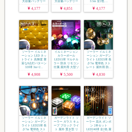
大容量バッテリー
大容量バッテリー
3.5m 全2色 ...
ソ...
ソ...
4,177
4,851
4,177
ソーラー イルミネ
イルミネーション
ソーラー イルミネ
ーション LED ネッ
カラーボール
ーション ガーデン
トライト 高輝度 豊
LED15球 マルチカ
ライト LED25球 長
富な8点灯パターン
ラー 防水 リモコン
さ7m 電球色 スト
320球 3m×2...
付属 屋外用 大型ソ
レート 屋外用 防...
ーラ...
4,908
5,500
4,830
ソーラー イルミネ
ガーデンライト ソ
ガーデンライト ソ
ーション ガーデン
ーラー ガラス キュ
ーラー 花火 ボンボ
ライト LED25球 長
ーブ ブロック ライ
ン 2本セット
さ7m 電球色 スト
ト 屋外 置き型 リ
LED240球 全2色 屋