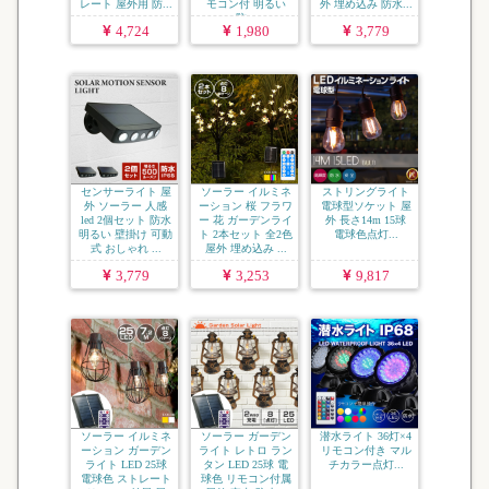
レート 屋外用 防...
モコン付 明るい
外 埋め込み 防水...
防...
4,724
1,980
3,779
センサーライト 屋
ソーラー イルミネ
ストリングライト
外 ソーラー 人感
ーション 桜 フラワ
電球型ソケット 屋
led 2個セット 防水
ー 花 ガーデンライ
外 長さ14m 15球
明るい 壁掛け 可動
ト 2本セット 全2色
電球色点灯...
式 おしゃれ ...
屋外 埋め込み ...
3,779
3,253
9,817
ソーラー イルミネ
ソーラー ガーデン
潜水ライト 36灯×4
ーション ガーデン
ライト レトロ ラン
リモコン付き マル
ライト LED 25球
タン LED 25球 電
チカラー点灯...
電球色 ストレート
球色 リモコン付属