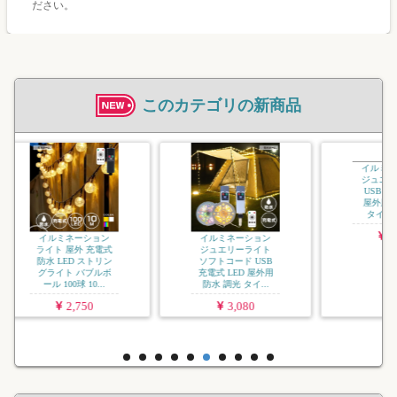
ださい。
このカテゴリの新商品
イルミネーション
ジュエリーライト
USB 充電式 LED
屋外用 防水 調光
タイマー 8パタ
ー...
2,970
イルミネーション
ジュエリーライト
ソフトコード USB
充電式 LED 屋外用
防水 調光 タイ...
3,080