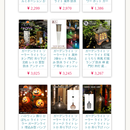
ルミネーション か
ライト 屋外 防水
ワー ポット ガー
わ...
IP...
デ...
2,299
2,970
1,386
ガーデンライト ソ
ガーデンライト ソ
ガーデンライト ソ
ーラー ライト ラン
ーラーライト 屋外
ーラー ライト 灯篭
タン 門灯 吊り下げ
2個セット 埋め込
とうろう 和風 灯籠
北欧 レトロ 置型
み 防水 ライトアッ
ランプ 防水 禅 庭
防水 アンティー
プ 明るい オシャレ
門灯 外灯 庭...
ク...
...
3,025
3,245
3,267
ハロウィン 飾り か
ガーデンライト ソ
ガーデンライト ソ
ぼちゃ ライト ソー
ーラー ライト アン
ーラー ライト アン
ラー ガーデンライ
ティーク ライト レ
ティーク ライト レ
ト 埋込み型 パンプ
トロ 吊り下げ ハン
トロ 吊り下げ ハン