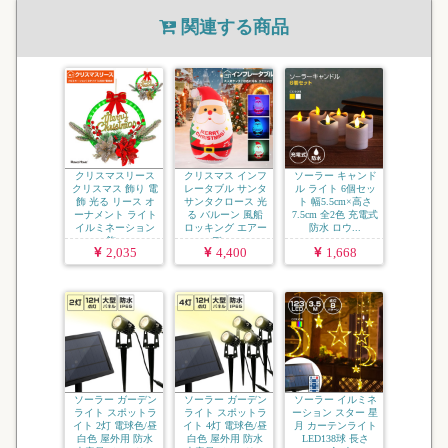
関連する商品
クリスマスリース
クリスマス インフ
ソーラー キャンド
クリスマス 飾り 電
レータブル サンタ
ル ライト 6個セッ
飾 光る リース オ
サンタクロース 光
ト 幅5.5cm×高さ
ーナメント ライト
る バルーン 風船
7.5cm 全2色 充電式
イルミネーション
ロッキング エアー
防水 ロウ...
飾...
ディ...
2,035
4,400
1,668
ソーラー ガーデン
ソーラー ガーデン
ソーラー イルミネ
ライト スポットラ
ライト スポットラ
ーション スター 星
イト 2灯 電球色/昼
イト 4灯 電球色/昼
月 カーテンライト
白色 屋外用 防水
白色 屋外用 防水
LED138球 長さ