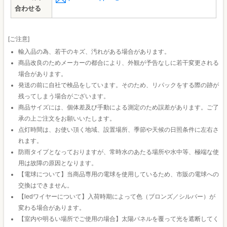
合わせる
[ご注意]
輸入品の為、若干のキズ、汚れがある場合があります。
商品改良のためメーカーの都合により、外観が予告なしに若干変更される
場合があります。
発送の前に自社で検品をしています。そのため、リパックをする際の跡が
残ってしまう場合がございます。
商品サイズには、個体差及び手動による測定のため誤差があります。ご了
承の上ご注文をお願いいたします。
点灯時間は、お使い頂く地域、設置場所、季節や天候の日照条件に左右さ
れます。
防雨タイプとなっておりますが、常時水のあたる場所や水中等、極端な使
用は故障の原因となります。
【電球について】当商品専用の電球を使用しているため、市販の電球への
交換はできません。
【ledワイヤーについて】入荷時期によって色（ブロンズ／シルバー）が
変わる場合があります。
【室内や明るい場所でご使用の場合】太陽パネルを覆って光を遮断してく