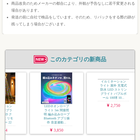
商品改良のためメーカーの都合により、外観が予告なしに若干変更される
場合があります。
発送の前に自社で検品をしています。そのため、リパックをする際の跡が
残ってしまう場合がございます。
このカテゴリの新商品
イルミネーション
ジュエリーライト
ソフトコード USB
充電式 LED 屋外用
防水 調光 タイ...
3,080
LEDネオンロープ
イルミネーション
ライト 5m 間接照
ライト 屋外 充電式
明 編み込みロープ
防水 LED ストリン
Bluetooth アプリ操
グライト バブルボ
作 音楽連動...
ール 100球 10...
3,850
2,750