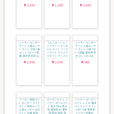
クリップ式 ソーラ
ソーラー ウォール
solar-li-bz...
ー センサーライト
ライト ソーラーラ
人感センサー ライ
イト ガーデンライ
ト リモコン付 3モ
ト 壁埋め込み 壁掛
ード搭載 LED ソ
け 2色展開 ホワイ
ー...
ト ...
3,350
1,320
3,450
ソーラー センサー
イルミネーション
ソーラー センサー
ライト 人感センサ
ソーラー ミラーボ
ライト 人感センサ
ー ライト 小型 2個
ール ライト ソーラ
ー ライト 小型 3モ
セット 3モード搭
ーライト クリスマ
ード搭載 屋外用 防
載 屋外用 防水 お
スライト ディスコ
水 おしゃれ led...
し...
ライト...
2,950
2,550
980