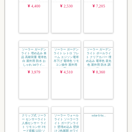
ソーラー ガーデン
ソーラー ガーデン
ソーラー ガーデン
ライト モダン 2個
ライト ガラス 2個
ライト ガラス 6個
セット 埋め込み 屋
セット 埋め込み 屋
セット 埋め込み 屋
外 防水 調色 調光
外 防水 調色 電球
外 防水 電球色
電球色 白 おしゃ...
色 RGB おしゃれ...
RGB ledライト ...
4,400
2,530
7,205
ソーラー ガーデン
ソーラー ガーデン
ソーラー ガーデン
ライト 埋め込み 単
ライト レトロ フレ
ライト ポールライ
品 高耐荷重 電球色
ーム エジソン電球
ト クリアカバー 埋
白 屋外用 防水 お
吊下げ 電球色 リモ
め込み 電球色 昼光
しゃれ ledライ...
コン操作 屋外用
色 屋外用 防水 調
防...
光...
3,979
4,510
8,360