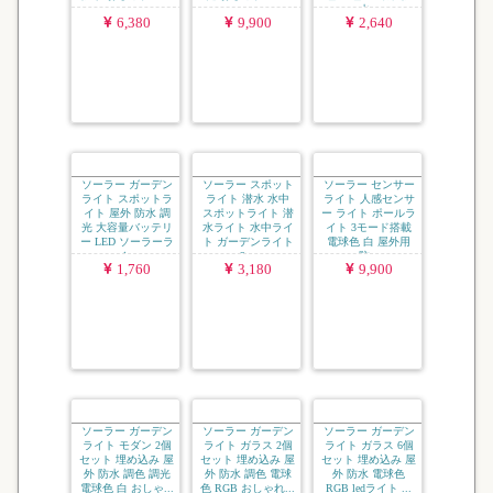
ガーデンライト ソ
ソーラー ガーデン
ソーラー センサー
ーラーライト 屋外
ライト ポールライ
ライト ウォールラ
モダンライト 3色
ト 埋め込み 電球色
イト 人感センサー
切り替え 電球色 白
白 屋外用 防水 調
ライト レトロ 電球
防水 おしゃれ le...
光 おしゃれ led...
色 白色 屋外用 防
水...
6,380
9,900
2,640
ソーラー ガーデン
ソーラー スポット
ソーラー センサー
ライト スポットラ
ライト 潜水 水中
ライト 人感センサ
イト 屋外 防水 調
スポットライト 潜
ー ライト ポールラ
光 大容量バッテリ
水ライト 水中ライ
イト 3モード搭載
ー LED ソーラーラ
ト ガーデンライト
電球色 白 屋外用
イ...
2...
防...
1,760
3,180
9,900