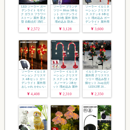
LED ソーラー ガー
ソーラー ブランチ
ソーラー イルミネ
デンライト モザイ
ツリー 80cm 3本セ
ーション クリスマ
ク ガラス フラワー
ット ガーデンライ
ス ステッキ 8本セ
ストーン 屋外 置き
ト 全3色 屋外 室内
ット 埋め込み ガー
型 自動点灯 消灯...
埋め込み 防水...
デンライト 屋外用
防...
2,572
3,128
3,600
ソーラー イルミネ
ソーラー イルミネ
イルミネーション
ーション クリスマ
ーション クリスマ
屋外用 クリスマス
ス 4本セット ガー
ス ステッキ サンタ
ツリー 埋込み型 2
デンライト 屋外用
スノーマン 2本セ
個セット 2way点灯
おしゃれ かわいい
ット 埋め込み 屋外
LED12球 20...
キ...
用...
4,408
2,310
2,350