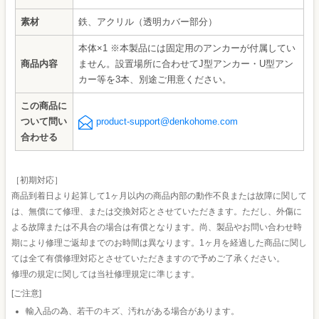
素材
鉄、アクリル（透明カバー部分）
本体×1 ※本製品には固定用のアンカーが付属してい
商品内容
ません。設置場所に合わせてJ型アンカー・U型アン
カー等を3本、別途ご用意ください。
この商品に
ついて問い
product-support@denkohome.com
合わせる
［初期対応］
商品到着日より起算して1ヶ月以内の商品内部の動作不良または故障に関して
は、無償にて修理、または交換対応とさせていただきます。ただし、外傷に
よる故障または不具合の場合は有償となります。尚、製品やお問い合わせ時
期により修理ご返却までのお時間は異なります。1ヶ月を経過した商品に関し
ては全て有償修理対応とさせていただきますので予めご了承ください。
修理の規定に関しては当社修理規定に準じます。
[ご注意]
輸入品の為、若干のキズ、汚れがある場合があります。