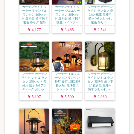
ガーデンライト ソ
ガーデンライト ソ
ソーラー ガーデン
ーラー キャンドル
ーラー ジュエリー
ライト ランタン 炎
ランタン 2個セッ
ランタン 2個セッ
2Way充電 屋外用
ト 置き型 吊り下げ
ト 置き型 吊り下げ
防水 led おしゃれ
暖色 ゆらぎ 屋外
暖色/レインボー
暖色 吊り下...
...
屋...
4,177
3,465
2,541
ソーラー ガーデン
ソーラー イルミネ
ソーラー ガーデン
ライト レトロ ラン
ーション ランタン
ライト レトロ ラン
タン 2個セット 屋
外灯 提灯 LED25球
タン 電球色 吊り下
外用 防水 led アン
長さ8m 電球色 ス
げ 置き型 屋外用
ティーク おしゃ...
トレート リモ...
防水 おしゃれ le...
5,197
5,500
2,860