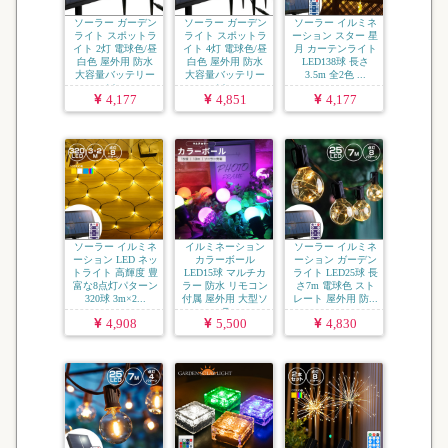
ソーラー ガーデン
ソーラー ガーデン
ソーラー イルミネ
ライト スポットラ
ライト スポットラ
ーション スター 星
イト 2灯 電球色/昼
イト 4灯 電球色/昼
月 カーテンライト
白色 屋外用 防水
白色 屋外用 防水
LED138球 長さ
大容量バッテリー
大容量バッテリー
3.5m 全2色 ...
ソ...
ソ...
4,177
4,851
4,177
ソーラー イルミネ
イルミネーション
ソーラー イルミネ
ーション LED ネッ
カラーボール
ーション ガーデン
トライト 高輝度 豊
LED15球 マルチカ
ライト LED25球 長
富な8点灯パターン
ラー 防水 リモコン
さ7m 電球色 スト
320球 3m×2...
付属 屋外用 大型ソ
レート 屋外用 防...
ーラ...
4,908
5,500
4,830