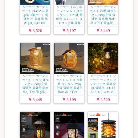
ソーラー ガーデン
ソーラー イルミネ
ソーラー ガーデン
ライト 埋め込み 置
ーション レトロラ
ライト 和風 籐ラン
き型 4個セット 電
ンタン LED25球 電
タン 2Way充電 電
球色 白 屋外用 防
球色 ストレート リ
球色 屋外用 防水
水 おしゃれ led...
モコン付属 屋外
吊り下げ 置き型 ...
用...
3,520
5,197
3,449
ソーラー ガーデン
ソーラー ガーデン
ガーデンライト ソ
ライト モダン 籐ラ
ライト レトロ 木製
ーラー ランタン ア
ンタン 2Way充電
風 ランタン 2Way
ンティーク 屋外 防
電球色 屋外用 防水
充電 電球色 屋外用
水 電球色 LED 明
吊り下げ 置き型...
防水 吊り下げ ...
るい おしゃれ ガ...
3,449
3,199
2,520