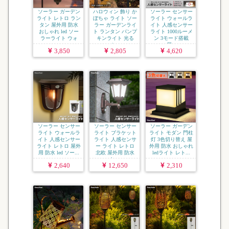
ソーラー ガーデン
ハロウィン 飾り か
ソーラー センサー
ライト レトロ ラン
ぼちゃ ライト ソー
ライト ウォールラ
タン 屋外用 防水
ラー ガーデンライ
イト 人感センサー
おしゃれ led ソー
ト ランタン パンプ
ライト 1000ルーメ
ラーライト ウォ
キンライト 光る
ン 3モード搭載
ー...
カ...
屋...
3,850
2,805
4,620
ソーラー センサー
ソーラー センサー
ソーラー ガーデン
ライト ウォールラ
ライト ブラケット
ライト モダン 門柱
イト 人感センサー
ライト 人感センサ
灯 3色切り替え 屋
ライト レトロ 屋外
ー ライト レトロ
外用 防水 おしゃれ
用 防水 led ソー...
北欧 屋外用 防水
ledライト レト...
le...
2,640
12,650
2,310