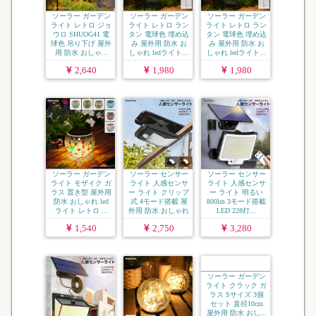
ソーラー ガーデン
ソーラー ガーデン
ソーラー ガーデン
ライト レトロ ジョ
ライト レトロ ラン
ライト レトロ ラン
ウロ SHUOG41 電
タン 電球色 埋め込
タン 電球色 埋め込
球色 吊り下げ 屋外
み 屋外用 防水 お
み 屋外用 防水 お
用 防水 おしゃ...
しゃれ ledライト...
しゃれ ledライト...
2,640
1,980
1,980
ソーラー ガーデン
ソーラー センサー
ソーラー センサー
ライト モザイク ガ
ライト 人感センサ
ライト 人感センサ
ラス 置き型 屋外用
ー ライト クリップ
ー ライト 明るい
防水 おしゃれ led
式 4モード搭載 屋
800lm 3モード搭載
ライト レトロ ...
外用 防水 おしゃれ
LED 228灯...
...
1,540
2,750
3,280