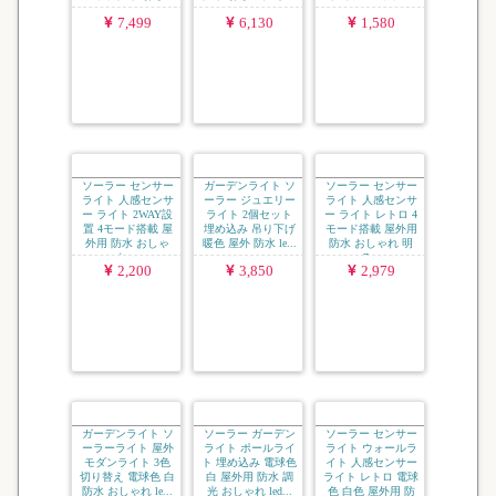
ソーラー ガーデン
ソーラー ガーデン
ソーラー センサー
ライト クラック ガ
ライト クラック ガ
ライト 防犯ライト
ラス Lサイズ 3個
ラス S・M・L 3サ
人感センサー ライ
セット 直径15cm
イズセット 屋外用
ト LED16球 モダン
屋外用 防水 おし...
防水 おしゃれ か...
タイプ 屋外用 ...
7,499
6,130
1,580
ソーラー センサー
ガーデンライト ソ
ソーラー センサー
ライト 人感センサ
ーラー ジュエリー
ライト 人感センサ
ー ライト 2WAY設
ライト 2個セット
ー ライト レトロ 4
置 4モード搭載 屋
埋め込み 吊り下げ
モード搭載 屋外用
外用 防水 おしゃ
暖色 屋外 防水 le...
防水 おしゃれ 明
れ...
る...
2,200
3,850
2,979