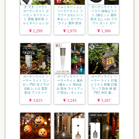
犬 子犬 ソーラー
イルミネーション
ガーデンライト ソ
ガーデンライト ガ
ソーラーライト フ
ーラー 鉢植えライ
ーテン オーナメン
ラワー かわいい 2
ト 2個セット 屋外
ト 置物 屋外用 イ
本セット ガーデン
防水 おしゃれ フラ
ルミネーション か
ライト 屋外 防水
ワー ポット ガー
わ...
IP...
デ...
2,299
2,970
1,386
ガーデンライト ソ
ガーデンライト ソ
ガーデンライト ソ
ーラー ライト ラン
ーラーライト 屋外
ーラー ライト 灯篭
タン 門灯 吊り下げ
2個セット 埋め込
とうろう 和風 灯籠
北欧 レトロ 置型
み 防水 ライトアッ
ランプ 防水 禅 庭
防水 アンティー
プ 明るい オシャレ
門灯 外灯 庭...
ク...
...
3,025
3,245
3,267