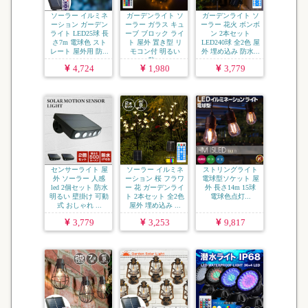
ソーラー イルミネ
ガーデンライト ソ
ガーデンライト ソ
ーション ガーデン
ーラー ガラス キュ
ーラー 花火 ボンボ
ライト LED25球 長
ーブ ブロック ライ
ン 2本セット
さ7m 電球色 スト
ト 屋外 置き型 リ
LED240球 全2色 屋
レート 屋外用 防...
モコン付 明るい
外 埋め込み 防水...
防...
4,724
1,980
3,779
センサーライト 屋
ソーラー イルミネ
ストリングライト
外 ソーラー 人感
ーション 桜 フラワ
電球型ソケット 屋
led 2個セット 防水
ー 花 ガーデンライ
外 長さ14m 15球
明るい 壁掛け 可動
ト 2本セット 全2色
電球色点灯...
式 おしゃれ ...
屋外 埋め込み ...
3,779
3,253
9,817