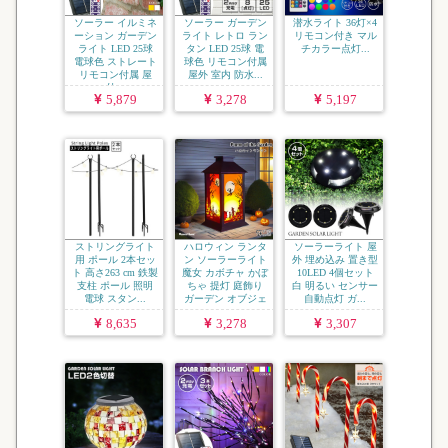
ソーラー イルミネ
ソーラー ガーデン
潜水ライト 36灯×4
ーション ガーデン
ライト レトロ ラン
リモコン付き マル
ライト LED 25球
タン LED 25球 電
チカラー点灯...
電球色 ストレート
球色 リモコン付属
リモコン付属 屋
屋外 室内 防水...
外...
5,879
3,278
5,197
ストリングライト
ハロウィン ランタ
ソーラーライト 屋
用 ポール 2本セッ
ン ソーラーライト
外 埋め込み 置き型
ト 高さ263 cm 鉄製
魔女 カボチャ かぼ
10LED 4個セット
支柱 ポール 照明
ちゃ 提灯 庭飾り
白 明るい センサー
電球 スタン...
ガーデン オブジェ
自動点灯 ガ...
...
8,635
3,278
3,307