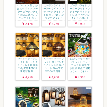
ハロウィン 飾り か
ガーデンライト ソ
ガーデンライト ソ
ぼちゃ ライト ソー
ーラー ライト アン
ーラー ライト アン
ラー ガーデンライ
ティーク ライト レ
ティーク ライト レ
ト 埋込み型 パンプ
トロ 吊り下げ ハン
トロ 吊り下げ ハン
キンライト 光る
ギング スタンド
ギング スタンド
カ...
ラ...
ラ...
2,178
2,750
3,938
ソーラー ガーデン
ソーラー ガーデン
LED ソーラー ガー
ライト ストリング
ライト ストリング
デンライト モザイ
ライト レトロ 和風
ライト レトロ 籐ソ
ク ガラス 屋外 置
2Way充電 LED 20
ケット 2Way充電
き型 自動点灯 消灯
球 電球色 屋...
LED 20球 電球...
おしゃれ かわい...
4,950
4,950
2,310