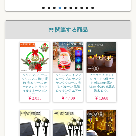
関連する商品
クリスマスリース
クリスマス インフ
ソーラー キャンド
クリスマス 飾り 電
レータブル サンタ
ル ライト 6個セッ
飾 光る リース オ
サンタクロース 光
ト 幅5.5cm×高さ
ーナメント ライト
る バルーン 風船
7.5cm 全2色 充電式
イルミネーション
ロッキング エアー
防水 ロウ...
飾...
ディ...
2,035
4,400
1,668