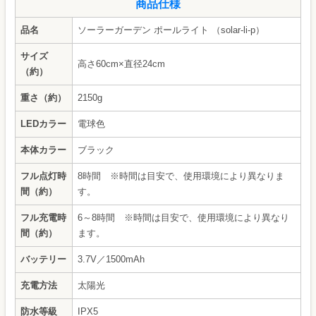
商品仕様
品名
ソーラーガーデン ポールライト （solar-li-p）
サイズ
高さ60cm×直径24cm
（約）
重さ（約）
2150g
LEDカラー
電球色
本体カラー
ブラック
フル点灯時
8時間 ※時間は目安で、使用環境により異なりま
間（約）
す。
フル充電時
6～8時間 ※時間は目安で、使用環境により異なり
間（約）
ます。
バッテリー
3.7V／1500mAh
充電方法
太陽光
防水等級
IPX5