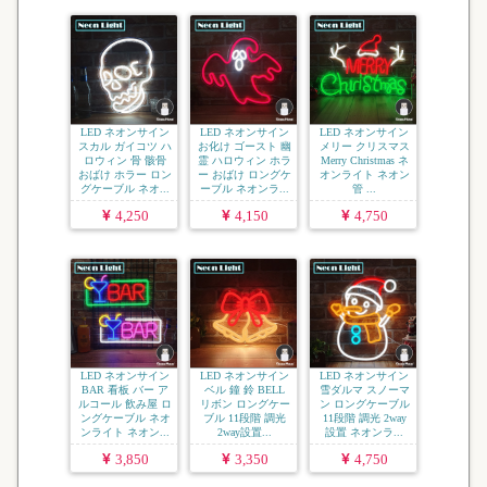
LED ネオンサイン
LED ネオンサイン
LED ネオンサイン
スカル ガイコツ ハ
お化け ゴースト 幽
メリー クリスマス
ロウィン 骨 骸骨
霊 ハロウィン ホラ
Merry Christmas ネ
おばけ ホラー ロン
ー おばけ ロングケ
オンライト ネオン
グケーブル ネオ...
ーブル ネオンラ...
管 ...
4,250
4,150
4,750
LED ネオンサイン
LED ネオンサイン
LED ネオンサイン
BAR 看板 バー ア
ベル 鐘 鈴 BELL
雪ダルマ スノーマ
ルコール 飲み屋 ロ
リボン ロングケー
ン ロングケーブル
ングケーブル ネオ
ブル 11段階 調光
11段階 調光 2way
ンライト ネオン...
2way設置...
設置 ネオンラ...
3,850
3,350
4,750