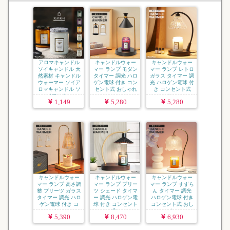
アロマキャンドル
キャンドルウォー
キャンドルウォー
ソイキャンドル 天
マー ランプ モダン
マー ランプ レトロ
然素材 キャンドル
タイマー 調光 ハロ
ガラス タイマー 調
ウォーマー ソイア
ゲン電球 付き コン
光 ハロゲン電球 付
ロマキャンドル ソ
セント式 おしゃれ
き コンセント式
イワック...
...
お...
1,149
5,280
5,280
キャンドルウォー
キャンドルウォー
キャンドルウォー
マー ランプ 高さ調
マー ランプ プリー
マー ランプ すずら
整 プリーツ ガラス
ツ シェード タイマ
ん タイマー 調光
タイマー 調光 ハロ
ー 調光 ハロゲン電
ハロゲン電球 付き
ゲン電球 付き コ
球 付き コンセント
コンセント式 おし
ン...
式...
ゃれ...
5,390
8,470
6,930