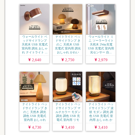
ウォールライト ベ
ナイトライト ベッ
ウォールライト ミ
ッドサイドランプ
ドサイドランプ き
ニ ソーラーライト
天然木 USB 充電式
のこ 天然木 USB
天然木 2Way充電
室内用 調光 おしゃ
充電式 室内用 調光
USB 充電式 室内用
れ ナイトライト ...
おしゃれ かわい
光センサー 自...
い...
2,640
2,750
2,979
ナイトライト ベッ
ナイトライト ベッ
ナイトライト ベッ
ドサイドランプ き
ドサイドランプ マ
ドサイドランプ 波
のこ 天然木 調光
ルチカラー モダン
状 モダン 調光 調
調色 USB 充電式
調光 調色 USB 充
色 USB 充電式 室
室内用 おしゃれ
電式 室内用 リモ
内用 おしゃれ か
か...
コ...
わ...
4,730
3,410
3,410