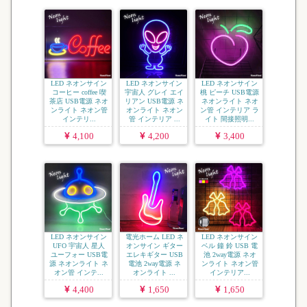
LED ネオンサイン
LED ネオンサイン
LED ネオンサイン
コーヒー coffee 喫
宇宙人 グレイ エイ
桃 ピーチ USB電源
茶店 USB電源 ネオ
リアン USB電源 ネ
ネオンライト ネオ
ンライト ネオン管
オンライト ネオン
ン管 インテリア ラ
インテリ...
管 インテリア ...
イト 間接照明...
4,100
4,200
3,400
LED ネオンサイン
電光ホーム LED ネ
LED ネオンサイン
UFO 宇宙人 星人
オンサイン ギター
ベル 鐘 鈴 USB 電
ユーフォー USB電
エレキギター USB
池 2way電源 ネオ
源 ネオンライト ネ
電池 2way電源 ネ
ンライト ネオン管
オン管 インテ...
オンライト ...
インテリア...
4,400
1,650
1,650