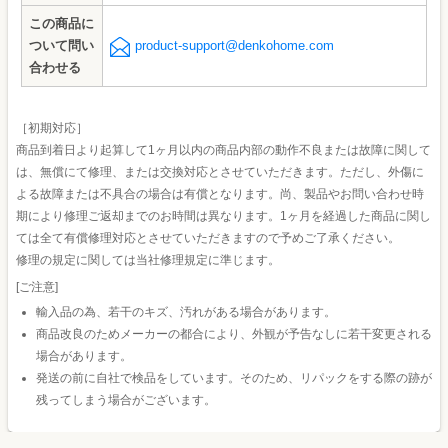
この商品に
ついて問い
product-support@denkohome.com
合わせる
［初期対応］
商品到着日より起算して1ヶ月以内の商品内部の動作不良または故障に関して
は、無償にて修理、または交換対応とさせていただきます。ただし、外傷に
よる故障または不具合の場合は有償となります。尚、製品やお問い合わせ時
期により修理ご返却までのお時間は異なります。1ヶ月を経過した商品に関し
ては全て有償修理対応とさせていただきますので予めご了承ください。
修理の規定に関しては当社修理規定に準じます。
[ご注意]
輸入品の為、若干のキズ、汚れがある場合があります。
商品改良のためメーカーの都合により、外観が予告なしに若干変更される
場合があります。
発送の前に自社で検品をしています。そのため、リパックをする際の跡が
残ってしまう場合がございます。