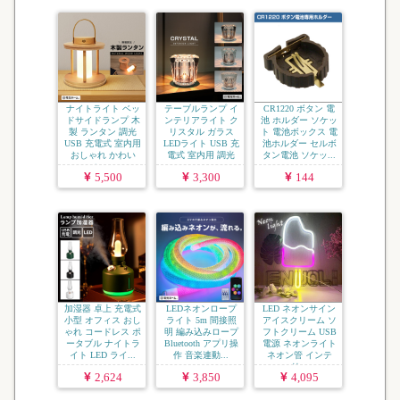
ナイトライト ベッ
テーブルランプ イ
CR1220 ボタン 電
ドサイドランプ 木
ンテリアライト ク
池 ホルダー ソケッ
製 ランタン 調光
リスタル ガラス
ト 電池ボックス 電
USB 充電式 室内用
LEDライト USB 充
池ホルダー セルボ
おしゃれ かわい
電式 室内用 調光
タン電池 ソケッ...
い...
...
5,500
3,300
144
加湿器 卓上 充電式
LEDネオンロープ
LED ネオンサイン
小型 オフィス おし
ライト 5m 間接照
アイスクリーム ソ
ゃれ コードレス ポ
明 編み込みロープ
フトクリーム USB
ータブル ナイトラ
Bluetooth アプリ操
電源 ネオンライト
イト LED ライ...
作 音楽連動...
ネオン管 インテ
リ...
2,624
3,850
4,095