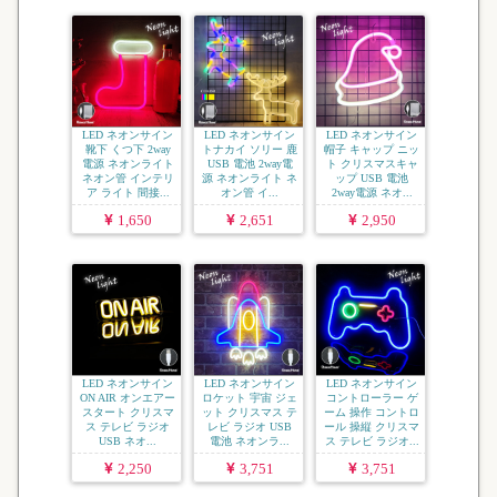
LED ネオンサイン
LED ネオンサイン
LED ネオンサイン
靴下 くつ下 2way
トナカイ ソリー 鹿
帽子 キャップ ニッ
電源 ネオンライト
USB 電池 2way電
ト クリスマスキャ
ネオン管 インテリ
源 ネオンライト ネ
ップ USB 電池
ア ライト 間接...
オン管 イ...
2way電源 ネオ...
1,650
2,651
2,950
LED ネオンサイン
LED ネオンサイン
LED ネオンサイン
ON AIR オンエアー
ロケット 宇宙 ジェ
コントローラー ゲ
スタート クリスマ
ット クリスマス テ
ーム 操作 コントロ
ス テレビ ラジオ
レビ ラジオ USB
ール 操縦 クリスマ
USB ネオ...
電池 ネオンラ...
ス テレビ ラジオ...
2,250
3,751
3,751