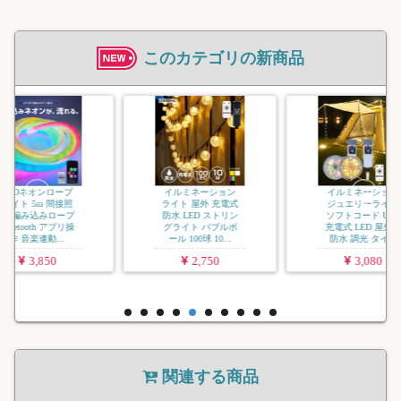
このカテゴリの新商品
イルミネーション
ジュエリーライト
USB 充電式 LED
屋外用 防水 調光
タイマー 8パタ
ー...
2,970
イルミネーション
ジュエリーライト
ソフトコード USB
充電式 LED 屋外用
防水 調光 タイ...
3,080
関連する商品