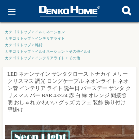
カテゴリトップ
>
イルミネーション
カテゴリトップ
>
インテリアライト
カテゴリトップ
>
雑貨
カテゴリトップ
>
イルミネーション
>
その他イルミ
カテゴリトップ
>
インテリアライト
>
その他
LED ネオンサイン サンタクロース トナカイ メリー
クリスマス 調光 ロングケーブル ネオンライト ネオ
ン管 インテリア ライト 誕生日 バースデー サンタ ク
リスマス バー BAR 43×24 赤 白 緑 オレンジ 間接照
明 おしゃれ かわいい グッズ カフェ 装飾 飾り付け
壁掛け