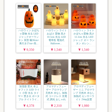
ハロウィン かぼち
ハロウィン ライト
ハロウィン ライト
ゃ置物 光る LED
おばけ 置物 高さ
かぼちゃ置物 高さ
ジャックオーラン
10.5cm 光る LED
12.2cm 光る LED
タン 長型 幅30cm×
電球色 電池式
ジャック オー ラン
奥行き27cm×高...
Hallowee...
タン オレン...
9,350
1,540
1,540
加湿器 焚火 卓上
アロマディフュー
アロマディフュー
オフィス LED ライ
ザー アロマランプ
ザー ミニ アロマラ
ト 小型 光る タイ
天然木 水なし 加熱
ンプ 天然木 水なし
マー 焚き火 ポータ
式 コードレス 充電
加熱式 センサーラ
ブル ナイトライ...
式 調光 おしゃれ
イト 2Way設置
ナ...
コ...
4,378
2,310
1,980