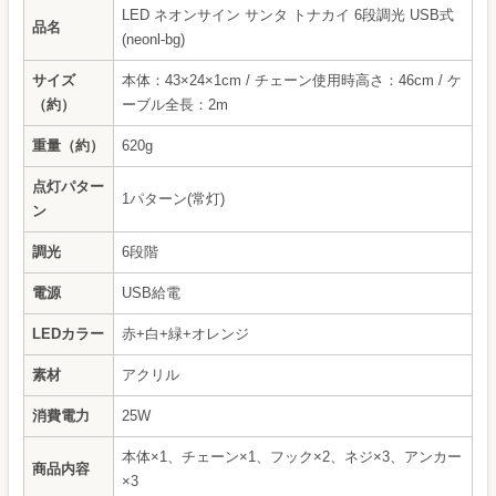
LED ネオンサイン サンタ トナカイ 6段調光 USB式
品名
(neonl-bg)
サイズ
本体：43×24×1cm / チェーン使用時高さ：46cm / ケ
（約）
ーブル全長：2m
重量（約）
620g
点灯パター
1パターン(常灯)
ン
調光
6段階
電源
USB給電
LEDカラー
赤+白+緑+オレンジ
素材
アクリル
消費電力
25W
本体×1、チェーン×1、フック×2、ネジ×3、アンカー
商品内容
×3