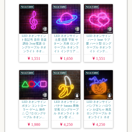
LED ネオンサイン
LED ネオンサイン
LED ネオンサイン
ト音記号 音符 音楽
土星 惑星 宇宙 サ
ハート heart ラブ
調合 2way電源 ロ
ターン 天体 ロング
愛 ハート型 ロング
ングケーブル ネオ
ケーブル ネオンラ
ケーブル ネオンラ
ンライト ネオ...
イト インテリア ...
イト インテ...
1,551
1,650
1,551
LED ネオンサイン
LED ネオンサイン
LED ネオンサイン
ボタン コントロー
バナナ banana 果物
パンプキン ハロウ
ラー ゲーム 操作
甘蕉 ロングケーブ
ィン かぼちゃ 南瓜
△ ◯ ? □ ロングケ
ル ネオンライト ネ
ロングケーブル ネ
ーブル ネオン...
オン管 イ...
オンライト ネオ
ン...
1,980
4,250
4,250