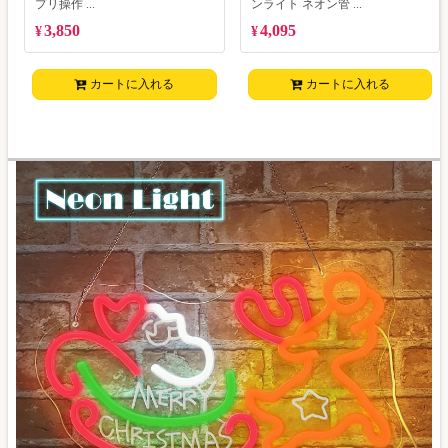
プリ操作 ...
ンライト ネオン管 ...
3,850
4,095
¥
¥
カートに入れる
カートに入れる