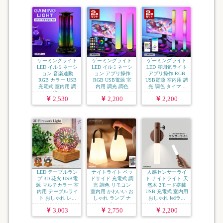
ゲーミングライト
ゲーミングライト
ゲーミングライト
LED イルミネーシ
LED イルミネーシ
LED 雰囲気ライト
ョン 音楽連動
ョン アプリ操作
アプリ操作 RGB
RGB カラー USB
RGB USB電源 室
USB電源 室内用 調
充電式 室内用 調
内用 調光 調色
光 調色 タイマ...
光...
タ...
2,530
2,200
2,200
LED テーブルラン
ナイトライト ベッ
人感センサーライ
プ 3D 花火 USB電
ドサイド 充電式 調
ト ナイトライト 天
源 マルチカラー 室
光 調色 リモコン
然木 2モード搭載
内用 テーブルライ
室内用 かわいい お
USB 充電式 室内用
ト おしゃれ レ...
しゃれ ランプ ナ
おしゃれ ledラ...
イ...
3,003
2,750
2,200