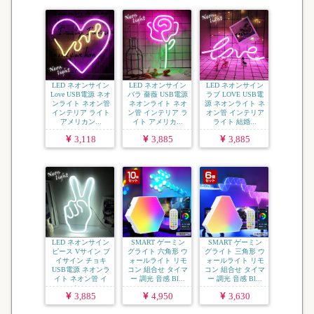
LED ネオンサイン
LED ネオンサイン
LED ネオンサイン
Love USB電源 ネオ
バラ 薔薇 USB電源
ラブ LOVE USB電
ンライト ネオン管
ネオンライト ネオ
源 ネオンライト ネ
インテリア ライト
ン管 インテリア ラ
オン管 インテリア
アメリカン...
イト アメリカ...
ライト 結婚...
3,118
3,885
3,885
LED ネオンサイン
SMART ゲーミン
SMART ゲーミン
ピース Vサイン ブ
グライト 六角形 ウ
グライト 三角形 ウ
イサイン チョキ
ォールライト リモ
ォールライト リモ
USB電源 ネオンラ
コン 組合せ タイマ
コン 組合せ タイマ
イト ネオン管 イ
ー 調光 音感 Bl...
ー 調光 音感 Bl...
ン...
3,885
4,950
3,630