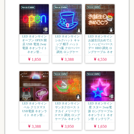
LED ネオンサイン
LED ネオンサイン
LED ネオンサイン
オープン OPEN 開
シルクハット キャ
お誕生日おめでと
店 USB 電池 2way
ップ 帽子 ハット
う ハッピーバース
電源 ネオンライト
三つ葉 クローバー
デー HBD 調光 ロ
ネオン管...
調光 ロングケー
ングケーブル ネオ
ブ...
ン...
1,850
3,388
4,550
LED ネオンサイン
LED ネオンサイン
LED ネオンサイン
ベル クリスマス
サンタクロース ト
星 スター 2way電
USB電源 ネオンラ
ナカイ メリークリ
源 ロングケーブル
イト ネオン管...
スマス 調光 ロング
ネオンライト ネオ
ケーブル ネオンラ
ン管 インテリア...
イ...
3,388
3,950
1,650