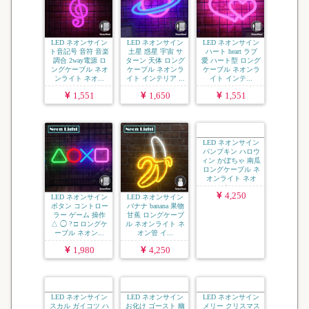
LED ネオンサイン
LED ネオンサイン
LED ネオンサイン
ト音記号 音符 音楽
土星 惑星 宇宙 サ
ハート heart ラブ
調合 2way電源 ロ
ターン 天体 ロング
愛 ハート型 ロング
ングケーブル ネオ
ケーブル ネオンラ
ケーブル ネオンラ
ンライト ネオ...
イト インテリア ...
イト インテ...
1,551
1,650
1,551
LED ネオンサイン
LED ネオンサイン
LED ネオンサイン
ボタン コントロー
バナナ banana 果物
パンプキン ハロウ
ラー ゲーム 操作
甘蕉 ロングケーブ
ィン かぼちゃ 南瓜
△ ◯ ? □ ロングケ
ル ネオンライト ネ
ロングケーブル ネ
ーブル ネオン...
オン管 イ...
オンライト ネオ
ン...
1,980
4,250
4,250