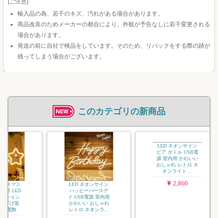
[ご注意]
輸入品の為、若干のキズ、汚れがある場合があります。
商品改良のためメーカーの都合により、外観が予告なしに若干変更される
場合があります。
発送の前に自社で検品をしています。そのため、リパックをする際の跡が
残ってしまう場合がございます。
このカテゴリの新商品
LED ネオンサイン
招き猫 USB電源 
内用 かわいい お
ゃれ レトロ ネオ
ライト ネオン...
2,860
LED ネオンサイン
LED ネオンサイン
ハッピーバースデ
ビア ボトル USB電
イ USB電源 室内用
源 室内用 かわいい
かわいい おしゃれ
おしゃれ レトロ ネ
レトロ ネオンラ...
オンライト ...