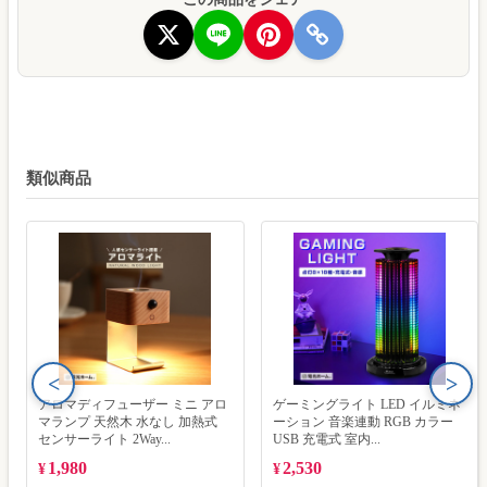
類似商品
<
>
アロマディフューザー ミニ アロ
ゲーミングライト LED イルミネ
マランプ 天然木 水なし 加熱式
ーション 音楽連動 RGB カラー
センサーライト 2Way...
USB 充電式 室内...
1,980
2,530
¥
¥