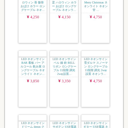
LED ネオンサイン
LED ネオンサイン
LED ネオンサイン
スカル ガイコツ ハ
お化け ゴースト 幽
メリー クリスマス
ロウィン 骨 骸骨
霊 ハロウィン ホラ
Merry Christmas ネ
おばけ ホラー ロン
ー おばけ ロングケ
オンライト ネオン
グケーブル ネオ...
ーブル ネオンラ...
管 ...
4,250
4,150
4,750
LED ネオンサイン
LED ネオンサイン
LED ネオンサイン
BAR 看板 バー ア
ベル 鐘 鈴 BELL
雪ダルマ スノーマ
ルコール 飲み屋 ロ
リボン ロングケー
ン ロングケーブル
ングケーブル ネオ
ブル 11段階 調光
11段階 調光 2way
ンライト ネオン...
2way設置...
設置 ネオンラ...
3,850
3,350
4,750