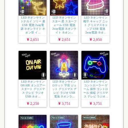
LED ネオンサイン
LED ネオンサイン
LED ネオンサイン
トナカイ ソリー 鹿
スター 星 スターフ
帽子 キャップ ニッ
USB 電池 2way電
ォール USB 電池
ト クリスマスキャ
源 ネオンライト ネ
2way電源 ネオンラ
ップ USB 電池
オン管 イ...
イト ネオン...
2way電源 ネオ...
2,651
2,651
2,950
LED ネオンサイン
LED ネオンサイン
LED ネオンサイン
ON AIR オンエアー
ロケット 宇宙 ジェ
コントローラー ゲ
スタート クリスマ
ット クリスマス テ
ーム 操作 コントロ
ス テレビ ラジオ
レビ ラジオ USB
ール 操縦 クリスマ
USB ネオ...
電池 ネオンラ...
ス テレビ ラジオ...
2,250
3,751
3,751