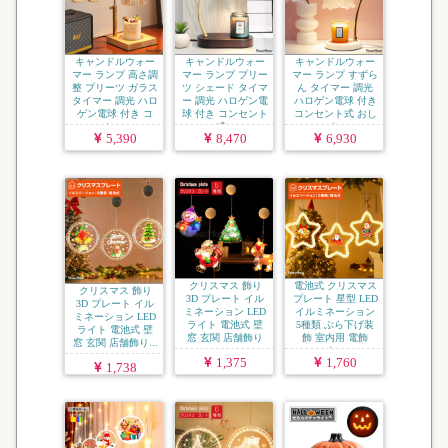
キャンドルウォー
キャンドルウォー
キャンドルウォー
マー ランプ 高さ調
マー ランプ プリー
マー ランプ すずら
整 プリーツ ガラス
ツ シェード タイマ
ん タイマー 調光
タイマー 調光 ハロ
ー 調光 ハロゲン電
ハロゲン電球 付き
ゲン電球 付き コ
球 付き コンセント
コンセント式 おし
ン...
式...
ゃれ...
5,390
8,470
6,930
クリスマス 飾り
電池式 クリスマス
クリスマス 飾り
3D プレート イル
プレート 星型 LED
3D プレート イル
ミネーション LED
イルミネーション
ミネーション LED
ライト 電池式 壁
5種類 ぶら下げ装
ライト 電池式 壁
窓 玄関 店舗飾り
飾 室内用 電飾
窓 玄関 店舗飾り...
...
ク...
1,375
1,760
1,738