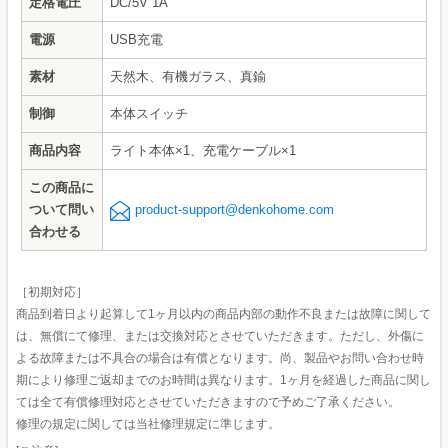
定格電圧
DC/5V 1A
電源
USB充電
素材
天然木、有機ガラス、真鍮
制御
本体スイッチ
商品内容
ライト本体×1、充電ケーブル×1
この商品に
ついて問い
product-support@denkohome.com
合わせる
［初期対応］
商品到着日より起算して1ヶ月以内の商品内部の動作不良または故障に関して
は、無償にて修理、または交換対応とさせていただきます。ただし、外傷に
よる故障または不具合の場合は有償となります。尚、製品やお問い合わせ時
期により修理ご返却までのお時間は異なります。1ヶ月を経過した商品に関し
ては全て有償修理対応とさせていただきますので予めご了承ください。
修理の規定に関しては当社修理規定に準じます。