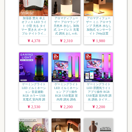
加湿器 焚火 卓上
アロマディフュー
アロマディフュー
オフィス LED ライ
ザー アロマランプ
ザー ミニ アロマラ
ト 小型 光る タイ
天然木 水なし 加熱
ンプ 天然木 水なし
マー 焚き火 ポータ
式 コードレス 充電
加熱式 センサーラ
ブル ナイトライ...
式 調光 おしゃれ
イト 2Way設置
ナ...
コ...
4,378
2,310
1,980
ゲーミングライト
ゲーミングライト
ゲーミングライト
LED イルミネーシ
LED イルミネーシ
LED 雰囲気ライト
ョン 音楽連動
ョン アプリ操作
アプリ操作 RGB
RGB カラー USB
RGB USB電源 室
USB電源 室内用 調
充電式 室内用 調
内用 調光 調色
光 調色 タイマ...
光...
タ...
2,530
2,200
2,200