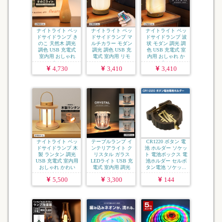
ナイトライト ベッ
ナイトライト ベッ
ナイトライト ベッ
ドサイドランプ き
ドサイドランプ マ
ドサイドランプ 波
のこ 天然木 調光
ルチカラー モダン
状 モダン 調光 調
調色 USB 充電式
調光 調色 USB 充
色 USB 充電式 室
室内用 おしゃれ
電式 室内用 リモ
内用 おしゃれ か
か...
コ...
わ...
4,730
3,410
3,410
ナイトライト ベッ
テーブルランプ イ
CR1220 ボタン 電
ドサイドランプ 木
ンテリアライト ク
池 ホルダー ソケッ
製 ランタン 調光
リスタル ガラス
ト 電池ボックス 電
USB 充電式 室内用
LEDライト USB 充
池ホルダー セルボ
おしゃれ かわい
電式 室内用 調光
タン電池 ソケッ...
い...
...
5,500
3,300
144