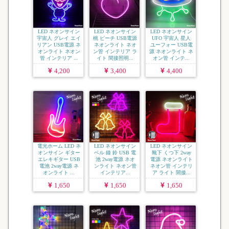
LED ネオンサイン
LED ネオンサイン
LED ネオンサイン
宇宙人 グレイ エイ
桃 ピーチ USB電源
UFO 宇宙人 星人
リアン USB電源 ネ
ネオンライト ネオ
ユーフォー USB電
オンライト ネオン
ン管 インテリア ラ
源 ネオンライト ネ
管 インテリア ...
イト 間接照明...
オン管 インテ...
4,200
3,400
4,400
電光ホーム LED ネ
LED ネオンサイン
LED ネオンサイン
オンサイン ギター
ベル 鐘 鈴 USB 電
靴下 くつ下 2way
エレキギター USB
池 2way電源 ネオ
電源 ネオンライト
電池 2way電源 ネ
ンライト ネオン管
ネオン管 インテリ
オンライト ...
インテリア...
ア ライト 間接...
1,650
1,650
1,650