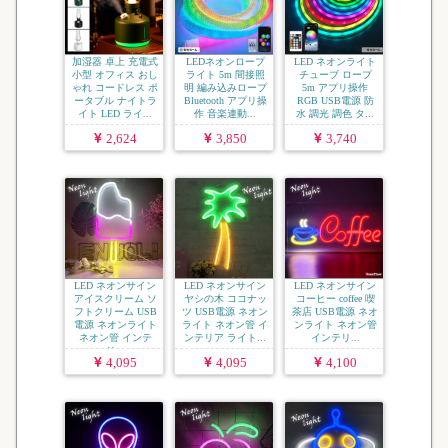
加湿器 卓上 充電式
LEDネオンロープ
LED ネオンライト
小型 オフィス おし
ライト 5m 間接照
チューブ ロープ
ゃれ コードレス ポ
明 編み込みロープ
5m アプリ操作
ータブル ナイトラ
Bluetooth アプリ操
RGB USB電源 防
イト LED ライ...
作 音楽連動...
水 調光 調色 タ...
2,624
3,850
3,740
LED ネオンサイン
LED ネオンサイン
LED ネオンサイン
アイスクリーム ソ
ヤシの木 ココナッ
コーヒー coffee 喫
フトクリーム USB
ツ USB電源 ネオン
茶店 USB電源 ネオ
電源 ネオンライト
ライト ネオン管 イ
ンライト ネオン管
ネオン管 インテ
ンテリア ライト...
インテリ...
リ...
4,095
4,095
4,100