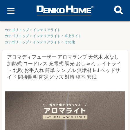
カテゴリトップ
>
インテリアライト
カテゴリトップ
>
インテリアライト
>
卓上ライト
カテゴリトップ
>
インテリアライト
>
その他
アロマディフューザー アロマランプ 天然木 水なし
加熱式 コードレス 充電式 調光 おしゃれ ナイトライ
ト 北欧 お手入れ 簡単 シンプル 無垢材 led ベッドサ
イド 間接照明 防災グッズ 対策 寝室 安眠