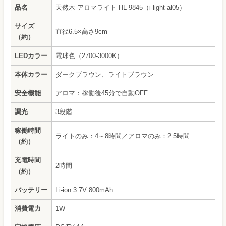
品名
天然木 アロマライト HL-9845（i-light-al05）
サイズ
直径6.5×高さ9cm
（約）
LEDカラー
電球色（2700-3000K）
本体カラー
ダークブラウン、ライトブラウン
安全機能
アロマ：稼働後45分で自動OFF
調光
3段階
稼働時間
ライトのみ：4～8時間／アロマのみ：2.5時間
（約）
充電時間
2時間
（約）
バッテリー
Li-ion 3.7V 800mAh
消費電力
1W