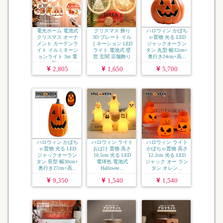
電光ホーム 電池式
クリスマス 飾り
ハロウィン かぼち
クリスマス オーナ
3D プレート イル
ゃ置物 光る LED
メント カーテンラ
ミネーション LED
ジャックオーラン
イト イルミネーシ
ライト 電池式 壁
タン 丸型 幅32cm×
ョンライト 3m 電
窓 玄関 店舗飾り
奥行き24cm×高...
飾 ...
...
2,805
1,650
5,700
ハロウィン かぼち
ハロウィン ライト
ハロウィン ライト
ゃ置物 光る LED
おばけ 置物 高さ
かぼちゃ置物 高さ
ジャックオーラン
10.5cm 光る LED
12.2cm 光る LED
タン 長型 幅30cm×
電球色 電池式
ジャック オー ラン
奥行き27cm×高...
Hallowee...
タン オレン...
9,350
1,540
1,540