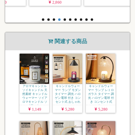
2,860
2,860
関連する商品
アロマキャンドル
キャンドルウォー
キャンドルウォー
ソイキャンドル 天
マー ランプ モダン
マー ランプ レトロ
然素材 キャンドル
タイマー 調光 ハロ
ガラス タイマー 調
ウォーマー ソイア
ゲン電球 付き コン
光 ハロゲン電球 付
ロマキャンドル ソ
セント式 おしゃれ
き コンセント式
イワック...
...
お...
1,149
5,280
5,280