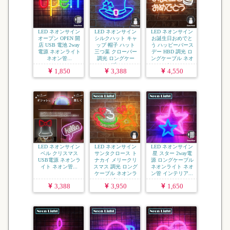
LED ネオンサイン
LED ネオンサイン
LED ネオンサイン
オープン OPEN 開
シルクハット キャ
お誕生日おめでと
店 USB 電池 2way
ップ 帽子 ハット
う ハッピーバース
電源 ネオンライト
三つ葉 クローバー
デー HBD 調光 ロ
ネオン管...
調光 ロングケー
ングケーブル ネオ
ブ...
ン...
1,850
3,388
4,550
LED ネオンサイン
LED ネオンサイン
LED ネオンサイン
ベル クリスマス
サンタクロース ト
星 スター 2way電
USB電源 ネオンラ
ナカイ メリークリ
源 ロングケーブル
イト ネオン管...
スマス 調光 ロング
ネオンライト ネオ
ケーブル ネオンラ
ン管 インテリア...
イ...
3,388
3,950
1,650