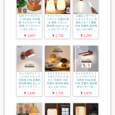
LED テーブルラン
ナイトライト ベッ
人感センサーライ
プ 3D 花火 USB電
ドサイド 充電式 調
ト ナイトライト 天
源 マルチカラー 室
光 調色 リモコン
然木 2モード搭載
内用 テーブルライ
室内用 かわいい お
USB 充電式 室内用
ト おしゃれ レ...
しゃれ ランプ ナ
おしゃれ ledラ...
イ...
3,003
2,750
2,200
ウォールライト ベ
ナイトライト ベッ
ウォールライト ミ
ッドサイドランプ
ドサイドランプ き
ニ ソーラーライト
天然木 USB 充電式
のこ 天然木 USB
天然木 2Way充電
室内用 調光 おしゃ
充電式 室内用 調光
USB 充電式 室内用
れ ナイトライト ...
おしゃれ かわい
光センサー 自...
い...
2,640
2,750
2,979