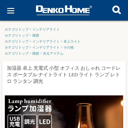
カテゴリトップ
>
インテリアライト
カテゴリトップ
>
雑貨
カテゴリトップ
>
インテリアライト
>
卓上ライト
カテゴリトップ
>
インテリアライト
>
その他
カテゴリトップ
>
雑貨
>
光るアイテム
加湿器 卓上 充電式 小型 オフィス おしゃれ コードレ
ス ポータブル ナイトライト LED ライト ランプ レト
ロ ランタン 調光