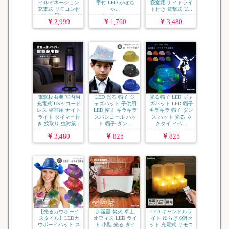
イルミネーション
手付 LED かぼち
寝室用 ナイトライ
充電式 リモコン付
ゃ...
ト付き 電撃式 U...
属...
2,999
1,760
3,480
電撃殺虫機 室内用
LED 光る 帽子 ジ
光る帽子 LED ジャ
充電式 USB コード
ャズハット 子供用
ズハット LED 帽子
レス 寝室用 ナイト
LED 帽子 キラキラ
キラキラ 帽子 ダン
ライト タイマー付
スパンコール ハッ
ス ハット 光る ネ
き 蚊取り 虫対策...
ト 帽子 ダン...
クタイ イベ...
3,480
825
825
【光るカウボーイ
加湿器 焚火 卓上
LED キャンドルラ
スタイル】LEDカ
オフィス LED ライ
イト ゆらぎ 6個セ
ウボーイハット ス
ト 小型 光る タイ
ット 充電式 リモコ