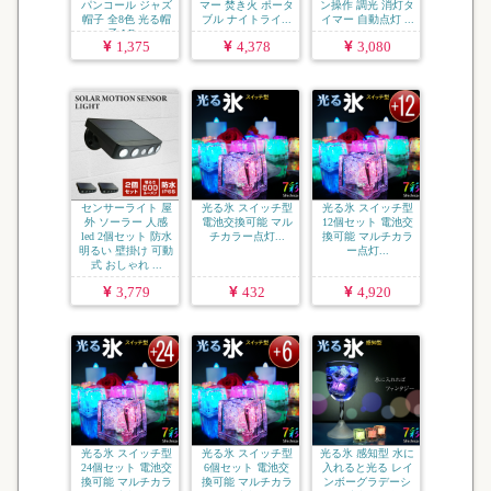
パンコール ジャズ
マー 焚き火 ポータ
ン操作 調光 消灯タ
帽子 全8色 光る帽
ブル ナイトライ...
イマー 自動点灯 ...
子 LE...
1,375
4,378
3,080
センサーライト 屋
光る氷 スイッチ型
光る氷 スイッチ型
外 ソーラー 人感
電池交換可能 マル
12個セット 電池交
led 2個セット 防水
チカラー点灯...
換可能 マルチカラ
明るい 壁掛け 可動
ー点灯...
式 おしゃれ ...
3,779
432
4,920
光る氷 スイッチ型
光る氷 スイッチ型
光る氷 感知型 水に
24個セット 電池交
6個セット 電池交
入れると光る レイ
換可能 マルチカラ
換可能 マルチカラ
ンボーグラデーシ