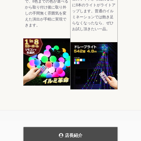
で、8色までの色が選べる
に8本のライトがライトア
から取り付け後に取り外
ップします。普通のイル
しの手間無く雰囲気を変
ミネーションでは飽き足
えた演出が手軽に実現で
らなくなったなら、ぜひ
きます。
お試し頂きたい一品。
モダンなデザインの
当ストアにおいて圧
ガーデンライト。
倒的実用性を持つ電
飾です。
花壇のライトアップや、
発売当初から、毎年商品
通路の誘導灯として、主
の品質を見直し改善を続
張しすぎない雰囲気を持
けています。天候にかか
った上品なガーデンライ
店長紹介
わらず屋外で利用可能な
ト。4個セットです。