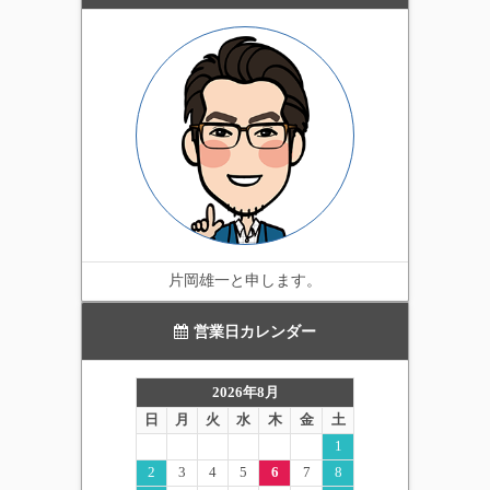
実用性の高いイルミネー
ション。当店一番のオス
スメ商品です。
片岡雄一と申します。
営業日カレンダー
2026年8月
日
月
火
水
木
金
土
1
2
3
4
5
6
7
8