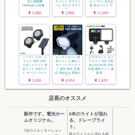
卓上扇風機
ナメント ガラスド
インパクト 光るお
10000mah 大容量...
ーム ガラス ガラス
面 光るマスク デ
製...
ォ...
5,480
2,880
11,000
ソーラー スポット
センサーライト 防
ビデオライト カメ
ライト 潜水 水中
犯ライト 人感セン
ラライト N69 小型
スポットライト 潜
サー ソーラーライ
60 LED RGB USB
水ライト 水中ライ
ト 屋外 防水 充電
充電 撮影ライト 撮
ト ガーデンライト
式 埋め込み 壁掛け
影用 ...
2...
明...
3,180
4,934
2,420
店長のオススメ
新作です。電光ホー
8本のライトが流れ
ムオリジナル。
る、ドレープライ
ト。
1台のイルミネーション
星のライトから流れる様