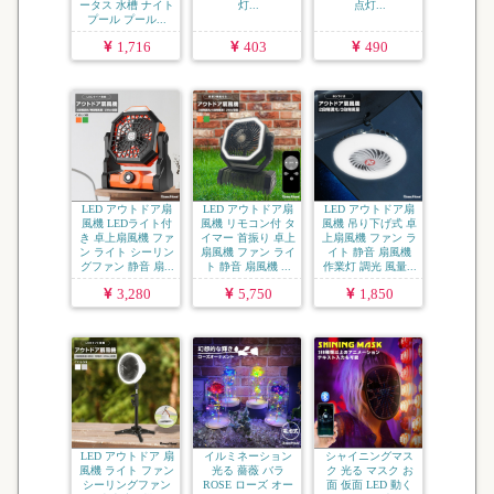
ータス 水槽 ナイト
灯...
点灯...
プール プール...
1,716
403
490
LED アウトドア扇
LED アウトドア扇
LED アウトドア扇
風機 LEDライト付
風機 リモコン付 タ
風機 吊り下げ式 卓
き 卓上扇風機 ファ
イマー 首振り 卓上
上扇風機 ファン ラ
ン ライト シーリン
扇風機 ファン ライ
イト 静音 扇風機
グファン 静音 扇...
ト 静音 扇風機 ...
作業灯 調光 風量...
3,280
5,750
1,850
LED アウトドア 扇
イルミネーション
シャイニングマス
風機 ライト ファン
光る 薔薇 バラ
ク 光る マスク お
シーリングファン
ROSE ローズ オー
面 仮面 LED 動く