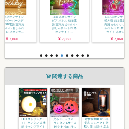
イト LE
イト ア
RGB USB
3
LED ネオンサイン
LED ネオンサイン
ビア ボトル USB電
招き猫 USB電源 室
源 室内用 かわいい
内用 かわいい おし
おしゃれ レトロ ネ
ゃれ レトロ ネオン
オンライト ...
ライト ネオン...
2,860
2,860
関連する商品
LED ストリングラ
光るジャックオー
電撃殺虫機 USB充
イト ランタン 多機
ランタン Lサイズ
電式 コンパクト 蚊
能 キャンプライト
16.0×14.0cm 持ち
取り器 虫除け 卓上