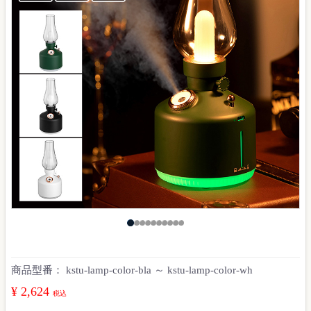
商品型番：
kstu-lamp-color-bla ～ kstu-lamp-color-wh
¥ 2,624
税込