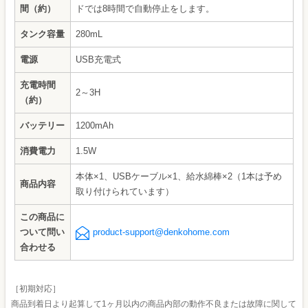
間（約）
ドでは8時間で自動停止をします。
タンク容量
280mL
電源
USB充電式
充電時間
2～3H
（約）
バッテリー
1200mAh
消費電力
1.5W
本体×1、USBケーブル×1、給水綿棒×2（1本は予め
商品内容
取り付けられています）
この商品に
ついて問い
product-support@denkohome.com
合わせる
［初期対応］
商品到着日より起算して1ヶ月以内の商品内部の動作不良または故障に関して