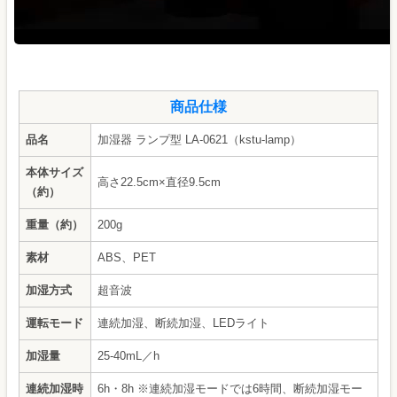
商品仕様
品名
加湿器 ランプ型 LA-0621（kstu-lamp）
本体サイズ
高さ22.5cm×直径9.5cm
（約）
重量（約）
200g
素材
ABS、PET
加湿方式
超音波
運転モード
連続加湿、断続加湿、LEDライト
加湿量
25-40mL／h
連続加湿時
6h・8h ※連続加湿モードでは6時間、断続加湿モー