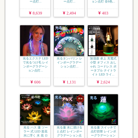
ー点灯...
ー点灯...
ョン点灯 全6色...
8,639
2,494
403
光るエクステ LED
光るタンバリン レ
加湿器 卓上 充電式
で光るつけ毛 レイ
インボーグラデー
小型 オフィス おし
ンボーグラデーシ
ション点灯...
ゃれ コードレス ポ
ョン点灯...
ータブル ナイトラ
イト LED ライ...
606
1,131
2,624
光る ハス 蓮 ソー
光る蓮 水に浸ける
光る蓮 スイッチで
ラー 式 LED 造花
と点灯 レインボー
点灯切替 レインボ
水に浮く 水 花 ロ
グラデーション点
ーグラデーション