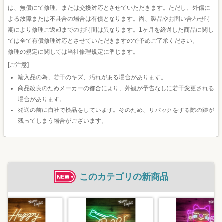
は、無償にて修理、または交換対応とさせていただきます。ただし、外傷に
よる故障または不具合の場合は有償となります。尚、製品やお問い合わせ時
期により修理ご返却までのお時間は異なります。1ヶ月を経過した商品に関し
ては全て有償修理対応とさせていただきますので予めご了承ください。
修理の規定に関しては当社修理規定に準じます。
[ご注意]
輸入品の為、若干のキズ、汚れがある場合があります。
商品改良のためメーカーの都合により、外観が予告なしに若干変更される
場合があります。
発送の前に自社で検品をしています。そのため、リパックをする際の跡が
残ってしまう場合がございます。
このカテゴリの新商品
ゲーミン
コーナー