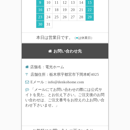
9
10
11
12
13
14
15
16
17
18
19
20
21
22
23
24
25
26
27
28
29
30
31
本日は営業日です。
（
■
は休業日）
お問い合わせ先
店舗名：電光ホーム
〒
店舗住所：栃木県宇都宮市下岡本町4025
Eメール：
info@denkohome.com
「メールにてお問い合わせの際には公式サ
イトを見た、とお伝え下さい。ご注文後のお問
い合わせは、ご注文番号をお控えの上お問い合
わせ下さいませ。」