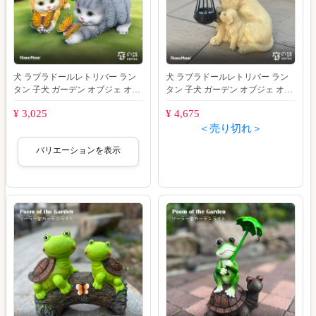
犬 ラブラドールレトリバー ラン
犬 ラブラドールレトリバー ラン
タン 子犬 ガーデン オブジェ オー
タン 子犬 ガーデン オブジェ オー
ナメント 置物 動物 ソーラー ライ
ナメント 置物 動物 ソーラー ライ
¥ 3,025
¥ 4,675
ト
ト ガ
＜売り切れ＞
バリエーションを表示