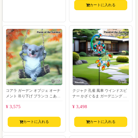
カートに入れる
コアラ ガーデン オブジェ オーナ
クジャク 孔雀 風車 ウインドスピ
メント 吊り下げ ブランコ こあら
ナー かざぐるま ガーデニング ガ
置物 動物 ガーデニング フィギュ
ーデン オーナメントオブジェ ソ
¥ 3,575
¥ 3,498
ア モ
ーラー ラ
カートに入れる
カートに入れる