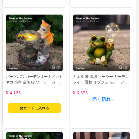
バードバス ガーデンオーナメント
カエル 蛙 電球 ソーラー ガーデン
ネコ 小鳥 金魚 猫 ソーラー ガーデ
ライト 置物 オブジェ モチーフ ガ
ンライト 置物 オブジェ モチーフ
ーデン 北欧 風 玄関 庭 防水 門灯
¥ 4,125
¥ 3,575
ガ
＜売り切れ＞
カートに入れる