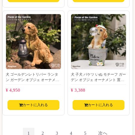
犬 ゴールデンレトリバー ランタ
犬 子犬 バケツ いぬ モチーフ ガー
ン ガーデン オブジェ オーナメン
デン オブジェ オーナメント 置物
ト 置物 動物 ソーラー ライト ガー
動物 ソーラー ライト ガーデン
¥ 4,950
¥ 3,388
デン
カートに入れる
カートに入れる
1
2
3
4
5
次へ