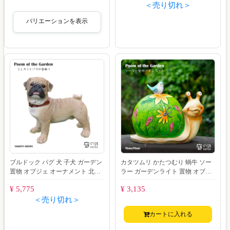
＜売り切れ＞
バリエーションを表示
ブルドック パグ 犬 子犬 ガーデン
カタツムリ かたつむり 蝸牛 ソー
置物 オブジェ オーナメント 北欧
ラー ガーデンライト 置物 オブジ
風 玄関 庭 防水 動物 ガーデニン
ェ モチーフ ガーデン 北欧 風 玄関
¥ 5,775
¥ 3,135
庭
＜売り切れ＞
カートに入れる