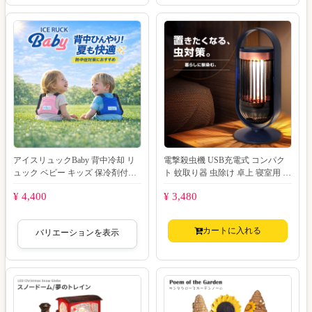
アイスリュックBaby 背中冷却 リ
電撃殺虫機 USB充電式 コンパク
ュック ベビー キッズ 保冷剤付き
ト 蚊取り器 虫除け 卓上 寝室用 ナ
熱中症対策 子供 暑さ対策 夏グッ
イトライト付き 電撃式 UVライト
¥ 4,400
¥ 3,480
ズ
薬
カートに入れる
バリエーションを表示