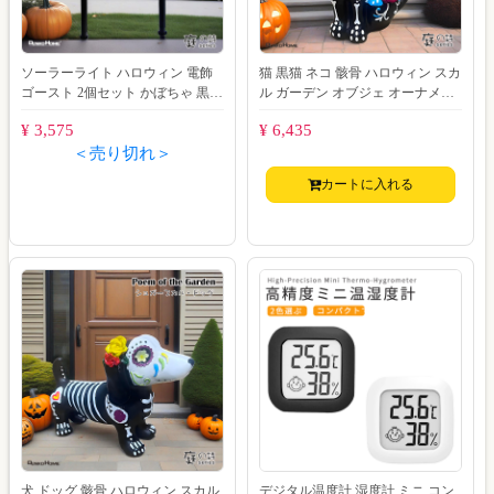
ソーラーライト ハロウィン 電飾
猫 黒猫 ネコ 骸骨 ハロウィン スカ
ゴースト 2個セット かぼちゃ 黒猫
ル ガーデン オブジェ オーナメン
お化け 庭飾り 差し込み式 かわい
ト キャット 置物 メキシコ 死者の
¥ 3,575
¥ 6,435
い
日
＜売り切れ＞
カートに入れる
犬 ドッグ 骸骨 ハロウィン スカル
デジタル温度計 湿度計 ミニ コン