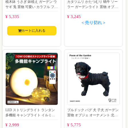
植木鉢 うさぎ 鉢植え ガーデン ウ
カタツムリ かたつむり 蝸牛 ソー
サギ 兎 置物 可愛い カラフル フラ
ラー ガーデンライト 置物 オブジ
ワー ポット プランター オブジェ
ェ モチーフ ガーデン 北欧 風 玄関
¥ 5,335
¥ 3,245
庭
＜売り切れ＞
カートに入れる
LED ストリングライト ランタン
ブルドック パグ 犬 子犬 ガーデン
多機能 キャンプライト イルミネ
置物 オブジェ オーナメント 北欧
ーション 充電式 リモコン付属 屋
風 玄関 庭 防水 動物 ガーデニン
¥ 2,999
¥ 5,775
外用 防