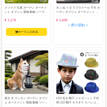
クジャク 孔雀 ガーデン オーナメ
犬 いぬ イヌ ラブラドール 子犬 ガ
ント オブジェ 置物 動物 ソーラー
ーデン オブジェ オーナメント 置
ライト ガーデンライト 照明 光る
物 動物 ソーラー ライト ガーデン
¥ 3,278
¥ 3,498
鉄
＜売り切れ＞
カートに入れる
柴犬 犬 ランタン ガーデン オブジ
LED 光る 帽子 ジャズハット 子供
ェ オーナメント 置物 動物 ソーラ
用 LED 帽子 キラキラ スパンコー
ー ライト ガーデン ライト 照明
ル ハット 帽子 ダンス 光る ネ