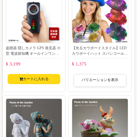
盗聴器 隠しカメラ GPS 発見器 小
【光るカウボーイスタイル】LED
型 電波探知機 オールインワンモ
カウボーイハット スパンコール
デル 充電式 簡単操作 発見機 無線
ジャズ帽子 全8色 光る帽子 LED
¥ 3,199
¥ 1,375
盗
光る 帽
カートに入れる
バリエーションを表示