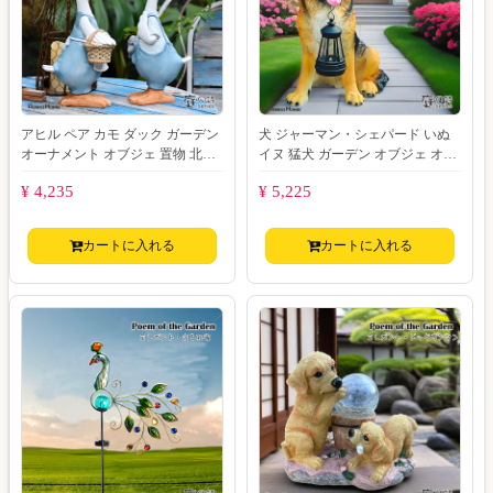
アヒル ペア カモ ダック ガーデン
犬 ジャーマン・シェパード いぬ
オーナメント オブジェ 置物 北欧
イヌ 猛犬 ガーデン オブジェ オー
鴨 鳥 七面鳥 モチーフ ガーデン
ナメント 置物 ソーラー ライト ガ
¥ 4,235
¥ 5,225
ーデ
カートに入れる
カートに入れる