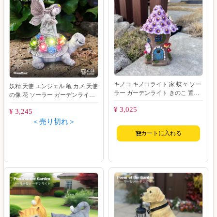
キノコ キノコライト 家 蝶々 ソー
妖精 天使 エンジェル 亀 カメ 天使
ラー ガーデンライト きのこ 置物
の像 花 ソーラー ガーデンライト
オブジェ モチーフ ガーデン 北欧
置物 オブジェ モチーフ ガーデン
¥ 3,025
風
¥ 3,245
＜売り切れ＞
カートに入れる