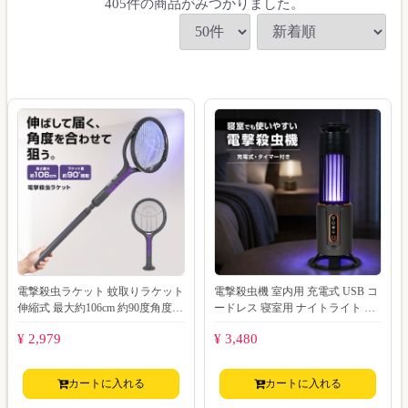
405
件
の商品がみつかりました。
電撃殺虫ラケット 蚊取りラケット
電撃殺虫機 室内用 充電式 USB コ
伸縮式 最大約106cm 約90度角度調
ードレス 寝室用 ナイトライト タ
整 USB充電式 UV誘虫モード 2
イマー付き 蚊取り 虫対策 小型 コ
¥ 2,979
¥ 3,480
ン
カートに入れる
カートに入れる