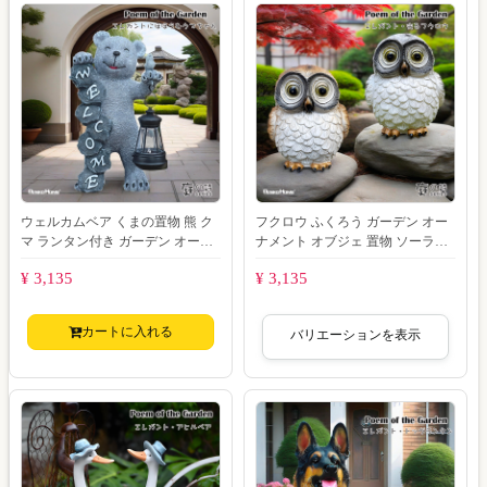
ウェルカムベア くまの置物 熊 ク
フクロウ ふくろう ガーデン オー
マ ランタン付き ガーデン オーナ
ナメント オブジェ 置物 ソーラー
メント オブジェ 置物 熊の置物
ライト ガーデン 照明 光る オブジ
¥ 3,135
¥ 3,135
welc
ェ
カートに入れる
バリエーションを表示