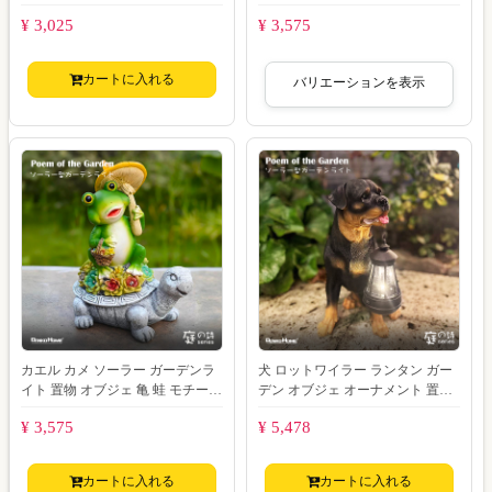
ー ライト ガーデン ライト 照明 光
ト ガーデン ライト 照明 光る
¥ 3,025
¥ 3,575
カートに入れる
バリエーションを表示
カエル カメ ソーラー ガーデンラ
犬 ロットワイラー ランタン ガー
イト 置物 オブジェ 亀 蛙 モチーフ
デン オブジェ オーナメント 置物
ガーデン 玄関 庭 防水 門灯 外灯
動物 ソーラー ライト ガーデン ラ
¥ 3,575
¥ 5,478
イト
カートに入れる
カートに入れる