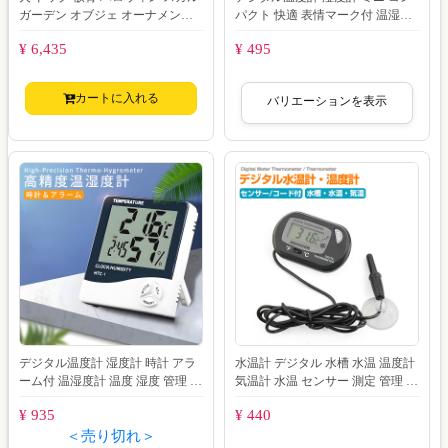
ガーデン オブジェ オーナメント
パクト 快適 表情マーク付 温湿度
置物 メキシコ 死者の日 ガーデニ
計 ミニ温度計 温度 湿度 管理 卓上
¥ 6,435
¥ 495
ング
壁
カートに入れる
バリエーションを表示
デジタル温度計 湿度計 時計 アラ
水温計 デジタル 水槽 水温 温度計
ーム付 温湿度計 温度 湿度 管理 デ
気温計 水温 センサー 測定 管理 ア
ジタルクロック 卓上 壁掛け 熱中
クアリウム テラリウム 温度 水槽
¥ 935
¥ 440
症対
＜売り切れ＞