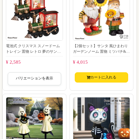
電池式 クリスマス スノードーム
【2個セット】サンタ 風ひまわり
トレイン 置物 レトロ 夢のサンタ
ガーデンノーム 置物 ミツバチ&サ
列車 機関車 飾り サンタクロース
ンフラワー 庭園オブジェ ガーデ
¥ 2,585
¥ 4,015
スノ
ン装飾 かわ
カートに入れる
バリエーションを表示