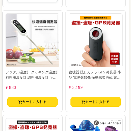
デジタル温度計 クッキング温度計
盗聴器 隠しカメラ GPS 発見器 小
料理用温度計 調理用温度計 キッ
型 電波探知機 振動感知搭載 充電
チン 温度計 料理用 調理用 温度管
式 簡単操作 発見機 無線 盗撮 GP
¥ 880
¥ 3,199
理 温度
カートに入れる
カートに入れる