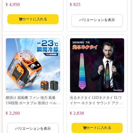
¥ 4,950
¥ 825
カートに入れる
バリエーションを表示
腰掛け 扇風機 ファン 強力 風量
光るネクタイ LEDネクタイ ELワ
150段階 ポータブル 首掛け ベルト
イヤー ネクタイ サウンド アクテ
充電式 冷却ファン クーラー エア
ィブ 電飾 パーティーグッズ 光る
¥ 2,200
¥ 2,838
コス
カートに入れる
バリエーションを表示