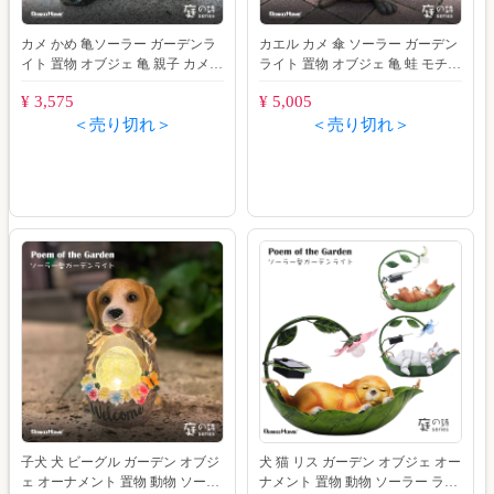
カメ かめ 亀ソーラー ガーデンラ
カエル カメ 傘 ソーラー ガーデン
イト 置物 オブジェ 亀 親子 カメ
ライト 置物 オブジェ 亀 蛙 モチー
モチーフ ガーデン 玄関 庭 防水 門
フ ガーデン 玄関 庭 防水 門灯
¥ 3,575
¥ 5,005
＜売り切れ＞
＜売り切れ＞
子犬 犬 ビーグル ガーデン オブジ
犬 猫 リス ガーデン オブジェ オー
ェ オーナメント 置物 動物 ソーラ
ナメント 置物 動物 ソーラー ライ