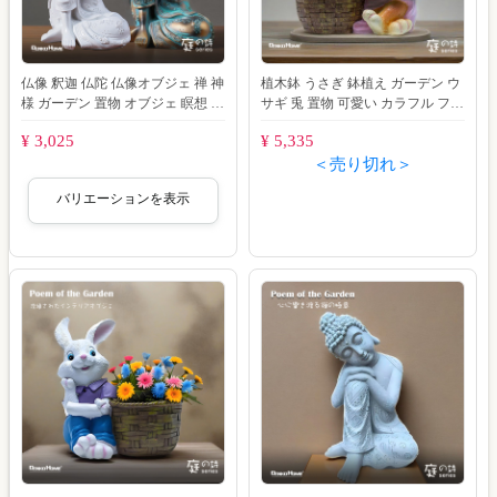
仏像 釈迦 仏陀 仏像オブジェ 禅 神
植木鉢 うさぎ 鉢植え ガーデン ウ
様 ガーデン 置物 オブジェ 瞑想 装
サギ 兎 置物 可愛い カラフル フラ
飾 仏教 彫像 インテリア 工芸品
ワー ポット プランター オブジェ
¥ 3,025
¥ 5,335
＜売り切れ＞
バリエーションを表示