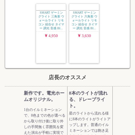
SMART ゲーミン
SMART ゲーミン
グライト 三角形 ウ
グライト 六角形 ウ
ォールライト リモ
ォールライト リモ
コン 組合せ タイマ
コン 組合せ タイマ
ー 調光 音感 Bl...
ー 調光 音感 Bl...
4,950
3,630
店長のオススメ
新作です。電光ホー
8本のライトが流れ
ムオリジナル。
る、ドレープライ
ト。
1台のイルミネーション
星のライトから流れる様
で、8色までの色が選べる
に8本のライトがライトア
から取り付け後に取り外
ップします。普通のイル
しの手間無く雰囲気を変
ミネーションでは飽き足
えた演出が手軽に実現で