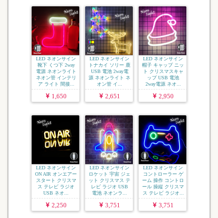
LED ネオンサイン
LED ネオンサイン
LED ネオンサイン
靴下 くつ下 2way
トナカイ ソリー 鹿
帽子 キャップ ニッ
電源 ネオンライト
USB 電池 2way電
ト クリスマスキャ
ネオン管 インテリ
源 ネオンライト ネ
ップ USB 電池
ア ライト 間接...
オン管 イ...
2way電源 ネオ...
1,650
2,651
2,950
LED ネオンサイン
LED ネオンサイン
LED ネオンサイン
ON AIR オンエアー
ロケット 宇宙 ジェ
コントローラー ゲ
スタート クリスマ
ット クリスマス テ
ーム 操作 コントロ
ス テレビ ラジオ
レビ ラジオ USB
ール 操縦 クリスマ
USB ネオ...
電池 ネオンラ...
ス テレビ ラジオ...
2,250
3,751
3,751