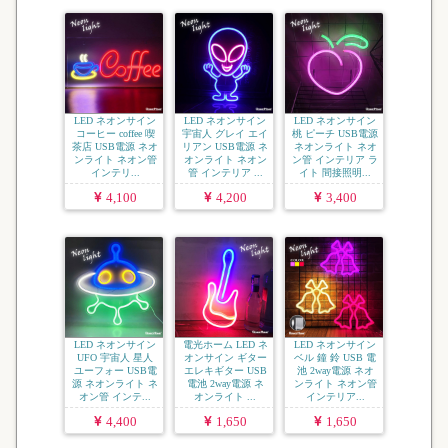
LED ネオンサイン
LED ネオンサイン
LED ネオンサイン
コーヒー coffee 喫
宇宙人 グレイ エイ
桃 ピーチ USB電源
茶店 USB電源 ネオ
リアン USB電源 ネ
ネオンライト ネオ
ンライト ネオン管
オンライト ネオン
ン管 インテリア ラ
インテリ...
管 インテリア ...
イト 間接照明...
4,100
4,200
3,400
LED ネオンサイン
電光ホーム LED ネ
LED ネオンサイン
UFO 宇宙人 星人
オンサイン ギター
ベル 鐘 鈴 USB 電
ユーフォー USB電
エレキギター USB
池 2way電源 ネオ
源 ネオンライト ネ
電池 2way電源 ネ
ンライト ネオン管
オン管 インテ...
オンライト ...
インテリア...
4,400
1,650
1,650