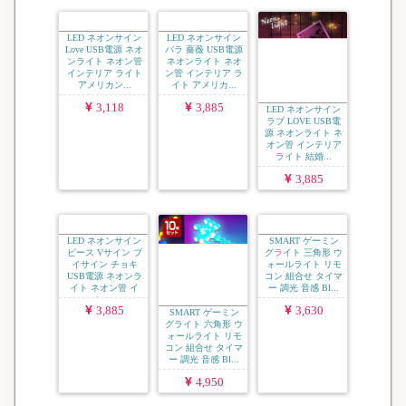
LED ネオンサイン
LED ネオンサイン
LED ネオンサイン
Love USB電源 ネオ
バラ 薔薇 USB電源
ラブ LOVE USB電
ンライト ネオン管
ネオンライト ネオ
源 ネオンライト ネ
インテリア ライト
ン管 インテリア ラ
オン管 インテリア
アメリカン...
イト アメリカ...
ライト 結婚...
3,118
3,885
3,885
LED ネオンサイン
SMART ゲーミン
SMART ゲーミン
ピース Vサイン ブ
グライト 六角形 ウ
グライト 三角形 ウ
イサイン チョキ
ォールライト リモ
ォールライト リモ
USB電源 ネオンラ
コン 組合せ タイマ
コン 組合せ タイマ
イト ネオン管 イ
ー 調光 音感 Bl...
ー 調光 音感 Bl...
ン...
3,885
4,950
3,630