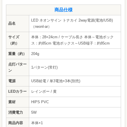
商品仕様
LED ネオンサイン トナカイ 2way電源(電池/USB)
品名
（neonl-ar）
サイズ
本体：28×24cm / ケーブル長さ 本体～電池ボック
（約）
ス：約85cm 電池ボックス～USB端子：約85cm
重量（約）
204g
点灯パター
1パターン(常灯)
ン
電源
USB給電 / 単3電池×3本(別売)
LEDカラー
レインボー / 黄
素材
HIPS PVC
消費電力
5W
商品内容
本体×1