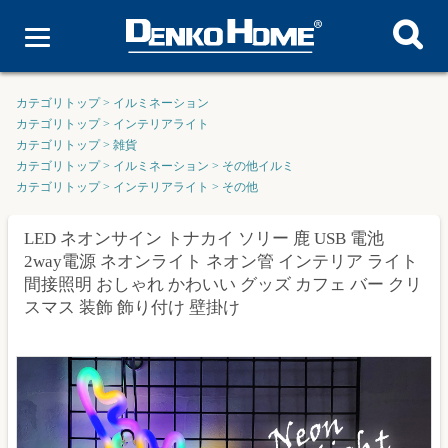
カテゴリトップ
>
イルミネーション
カテゴリトップ
>
インテリアライト
カテゴリトップ
>
雑貨
カテゴリトップ
>
イルミネーション
>
その他イルミ
カテゴリトップ
>
インテリアライト
>
その他
LED ネオンサイン トナカイ ソリー 鹿 USB 電池
2way電源 ネオンライト ネオン管 インテリア ライト
間接照明 おしゃれ かわいい グッズ カフェ バー クリ
スマス 装飾 飾り付け 壁掛け