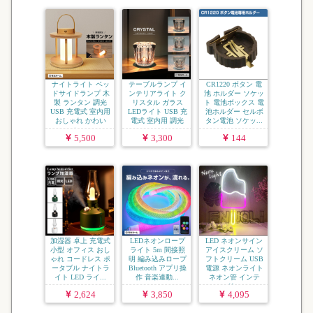
ナイトライト ベッ
テーブルランプ イ
CR1220 ボタン 電
ドサイドランプ 木
ンテリアライト ク
池 ホルダー ソケッ
製 ランタン 調光
リスタル ガラス
ト 電池ボックス 電
USB 充電式 室内用
LEDライト USB 充
池ホルダー セルボ
おしゃれ かわい
電式 室内用 調光
タン電池 ソケッ...
い...
...
5,500
3,300
144
加湿器 卓上 充電式
LEDネオンロープ
LED ネオンサイン
小型 オフィス おし
ライト 5m 間接照
アイスクリーム ソ
ゃれ コードレス ポ
明 編み込みロープ
フトクリーム USB
ータブル ナイトラ
Bluetooth アプリ操
電源 ネオンライト
イト LED ライ...
作 音楽連動...
ネオン管 インテ
リ...
2,624
3,850
4,095