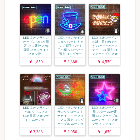
LED ネオンサイン
LED ネオンサイン
LED ネオンサイン
オープン OPEN 開
シルクハット キャ
お誕生日おめでと
店 USB 電池 2way
ップ 帽子 ハット
う ハッピーバース
電源 ネオンライト
三つ葉 クローバー
デー HBD 調光 ロ
ネオン管...
調光 ロングケー
ングケーブル ネオ
ブ...
ン...
1,850
3,388
4,550
LED ネオンサイン
LED ネオンサイン
LED ネオンサイン
ベル クリスマス
サンタクロース ト
星 スター 2way電
USB電源 ネオンラ
ナカイ メリークリ
源 ロングケーブル
イト ネオン管...
スマス 調光 ロング
ネオンライト ネオ
ケーブル ネオンラ
ン管 インテリア...
イ...
3,388
3,950
1,650