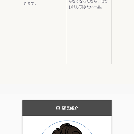
らなくなったなら、ぜひ
きます。
お試し頂きたい一品。
モダンなデザインの
当ストアにおいて圧
ガーデンライト。
倒的実用性を持つ電
飾です。
花壇のライトアップや、
発売当初から、毎年商品
通路の誘導灯として、主
の品質を見直し改善を続
張しすぎない雰囲気を持
けています。天候にかか
った上品なガーデンライ
店長紹介
わらず屋外で利用可能な
ト。4個セットです。
実用性の高いイルミネー
ション。当店一番のオス
スメ商品です。