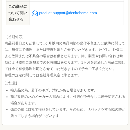
この商品に
ついて問い
product-support@denkohome.com
合わせる
［初期対応］
商品到着日より起算して1ヶ月以内の商品内部の動作不良または故障に関して
は、無償にて修理、または交換対応とさせていただきます。ただし、外傷に
よる故障または不具合の場合は有償となります。尚、製品やお問い合わせ時
期により修理ご返却までのお時間は異なります。1ヶ月を経過した商品に関し
ては全て有償修理対応とさせていただきますので予めご了承ください。
修理の規定に関しては当社修理規定に準じます。
[ご注意]
輸入品の為、若干のキズ、汚れがある場合があります。
商品改良のためメーカーの都合により、外観が予告なしに若干変更される
場合があります。
発送の前に自社で検品をしています。そのため、リパックをする際の跡が
残ってしまう場合がございます。