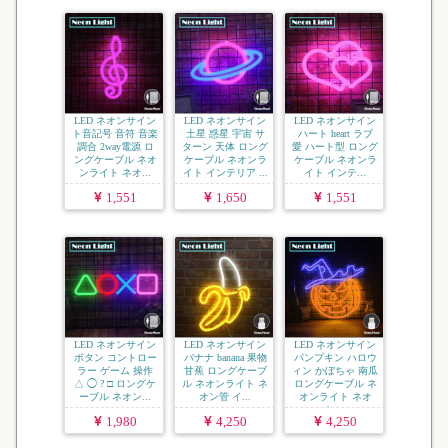
LED ネオンサイン
LED ネオンサイン
LED ネオンサイン
ト音記号 音符 音楽
土星 惑星 宇宙 サ
ハート heart ラブ
調合 2way電源 ロ
ターン 天体 ロング
愛 ハート型 ロング
ングケーブル ネオ
ケーブル ネオンラ
ケーブル ネオンラ
ンライト ネオ...
イト インテリア ...
イト インテ...
1,551
1,650
1,551
LED ネオンサイン
LED ネオンサイン
LED ネオンサイン
ボタン コントロー
バナナ banana 果物
パンプキン ハロウ
ラー ゲーム 操作
甘蕉 ロングケーブ
ィン かぼちゃ 南瓜
△ ◯ ? □ ロングケ
ル ネオンライト ネ
ロングケーブル ネ
ーブル ネオン...
オン管 イ...
オンライト ネオ
ン...
1,980
4,250
4,250