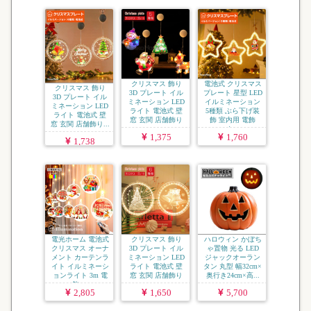
クリスマス 飾り
電池式 クリスマス
クリスマス 飾り
3D プレート イル
プレート 星型 LED
3D プレート イル
ミネーション LED
イルミネーション
ミネーション LED
ライト 電池式 壁
5種類 ぶら下げ装
ライト 電池式 壁
窓 玄関 店舗飾り
飾 室内用 電飾
窓 玄関 店舗飾り...
...
ク...
1,375
1,760
1,738
電光ホーム 電池式
クリスマス 飾り
ハロウィン かぼち
クリスマス オーナ
3D プレート イル
ゃ置物 光る LED
メント カーテンラ
ミネーション LED
ジャックオーラン
イト イルミネーシ
ライト 電池式 壁
タン 丸型 幅32cm×
ョンライト 3m 電
窓 玄関 店舗飾り
奥行き24cm×高...
飾 ...
...
2,805
1,650
5,700