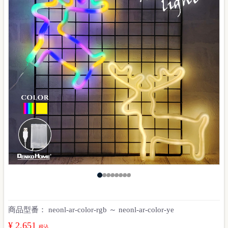
商品型番：
neonl-ar-color-rgb ～ neonl-ar-color-ye
¥ 2,651
税込