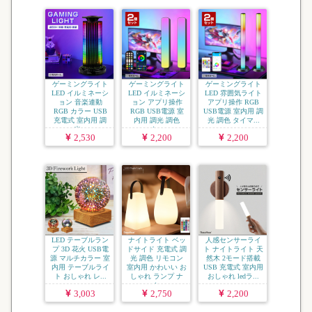
ゲーミングライト
ゲーミングライト
ゲーミングライト
LED イルミネーシ
LED イルミネーシ
LED 雰囲気ライト
ョン 音楽連動
ョン アプリ操作
アプリ操作 RGB
RGB カラー USB
RGB USB電源 室
USB電源 室内用 調
充電式 室内用 調
内用 調光 調色
光 調色 タイマ...
光...
タ...
2,530
2,200
2,200
LED テーブルラン
ナイトライト ベッ
人感センサーライ
プ 3D 花火 USB電
ドサイド 充電式 調
ト ナイトライト 天
源 マルチカラー 室
光 調色 リモコン
然木 2モード搭載
内用 テーブルライ
室内用 かわいい お
USB 充電式 室内用
ト おしゃれ レ...
しゃれ ランプ ナ
おしゃれ ledラ...
イ...
3,003
2,750
2,200