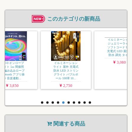
このカテゴリの新商品
イルミネ
ジュエリ
USB 充
屋外用 
タイマー
ー.
2
イルミネーション
イルミネーション
ライト 屋外 充電式
ジュエリーライト
防水 LED ストリン
ソフトコード USB
グライト バブルボ
充電式 LED 屋外用
ール 100球 10...
防水 調光 タイ...
2,750
3,080
関連する商品