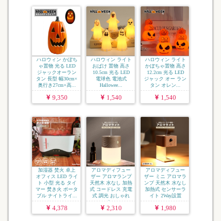
ハロウィン かぼち
ハロウィン ライト
ハロウィン ライト
ゃ置物 光る LED
おばけ 置物 高さ
かぼちゃ置物 高さ
ジャックオーラン
10.5cm 光る LED
12.2cm 光る LED
タン 長型 幅30cm×
電球色 電池式
ジャック オー ラン
奥行き27cm×高...
Hallowee...
タン オレン...
9,350
1,540
1,540
加湿器 焚火 卓上
アロマディフュー
アロマディフュー
オフィス LED ライ
ザー アロマランプ
ザー ミニ アロマラ
ト 小型 光る タイ
天然木 水なし 加熱
ンプ 天然木 水なし
マー 焚き火 ポータ
式 コードレス 充電
加熱式 センサーラ
ブル ナイトライ...
式 調光 おしゃれ
イト 2Way設置
ナ...
コ...
4,378
2,310
1,980