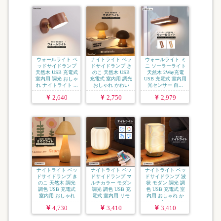
ウォールライト ベ
ナイトライト ベッ
ウォールライト ミ
ッドサイドランプ
ドサイドランプ き
ニ ソーラーライト
天然木 USB 充電式
のこ 天然木 USB
天然木 2Way充電
室内用 調光 おしゃ
充電式 室内用 調光
USB 充電式 室内用
れ ナイトライト ...
おしゃれ かわい
光センサー 自...
い...
2,640
2,750
2,979
ナイトライト ベッ
ナイトライト ベッ
ナイトライト ベッ
ドサイドランプ き
ドサイドランプ マ
ドサイドランプ 波
のこ 天然木 調光
ルチカラー モダン
状 モダン 調光 調
調色 USB 充電式
調光 調色 USB 充
色 USB 充電式 室
室内用 おしゃれ
電式 室内用 リモ
内用 おしゃれ か
か...
コ...
わ...
4,730
3,410
3,410