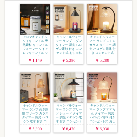
アロマキャンドル
キャンドルウォー
キャンドルウォー
ソイキャンドル 天
マー ランプ モダン
マー ランプ レトロ
然素材 キャンドル
タイマー 調光 ハロ
ガラス タイマー 調
ウォーマー ソイア
ゲン電球 付き コン
光 ハロゲン電球 付
ロマキャンドル ソ
セント式 おしゃれ
き コンセント式
イワック...
...
お...
1,149
5,280
5,280
キャンドルウォー
キャンドルウォー
キャンドルウォー
マー ランプ 高さ調
マー ランプ プリー
マー ランプ すずら
整 プリーツ ガラス
ツ シェード タイマ
ん タイマー 調光
タイマー 調光 ハロ
ー 調光 ハロゲン電
ハロゲン電球 付き
ゲン電球 付き コ
球 付き コンセント
コンセント式 おし
ン...
式...
ゃれ...
5,390
8,470
6,930