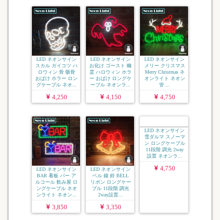
LED ネオンサイン
LED ネオンサイン
LED ネオンサイン
スカル ガイコツ ハ
お化け ゴースト 幽
メリー クリスマス
ロウィン 骨 骸骨
霊 ハロウィン ホラ
Merry Christmas ネ
おばけ ホラー ロン
ー おばけ ロングケ
オンライト ネオン
グケーブル ネオ...
ーブル ネオンラ...
管 ...
4,250
4,150
4,750
LED ネオンサイン
LED ネオンサイン
LED ネオンサイン
BAR 看板 バー ア
ベル 鐘 鈴 BELL
雪ダルマ スノーマ
ルコール 飲み屋 ロ
リボン ロングケー
ン ロングケーブル
ングケーブル ネオ
ブル 11段階 調光
11段階 調光 2way
ンライト ネオン...
2way設置...
設置 ネオンラ...
3,850
3,350
4,750