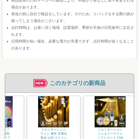
商品改良のためメーカーの都合により、外観が予告なしに若干変更される
場合があります。
発送の前に自社で検品をしています。そのため、リパックをする際の跡が
残ってしまう場合がございます。
点灯時間は、お使い頂く地域、設置場所、季節や天候の日照条件に左右さ
れます。
日照時間が短い場合、必要な電力が充電できず、点灯時間が短くなること
があります。
このカテゴリの新商品
イルミネーション
ジュエリーライト
USB 充電式 LED
屋外用 防水 調光
タイマー 8パタ
ー...
2,970
ーション
イルミネーション
外 充電式
ジュエリーライト
D ストリン
ソフトコード USB