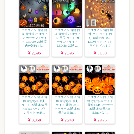
ハロウィン 電飾 飾
ハロウィン 電飾 飾
ハロウィン 電飾 蜘
り 電池式 ハロウィ
り 電池式 ハロウィ
蛛 クモ ライト 飾
ン ガーランドライ
ン 目玉 ライト ガ
り 蜘蛛の巣 光る
ト LED 3m 20球 室
ーランドライト
LEDライト ネット
内外装飾 パ...
LED 3m 20球 ...
ライト イルミネ
ー...
2,695
2,695
3,058
ハロウィン 飾り 電
ハロウィン 飾り 電
ハロウィン 飾り 電
飾 かぼちゃ 提灯
飾 かぼちゃ 提灯
飾 かぼちゃ ライト
ライト 20球 本体長
ライト 電池 USB
電池 USB ソーラー
さ約5.6? パンプキ
ソーラー 20球 本体
20球 本体長さ約
ンライト 光る...
長さ約5.6m...
5.6m パン...
3,058
2,948
2,475