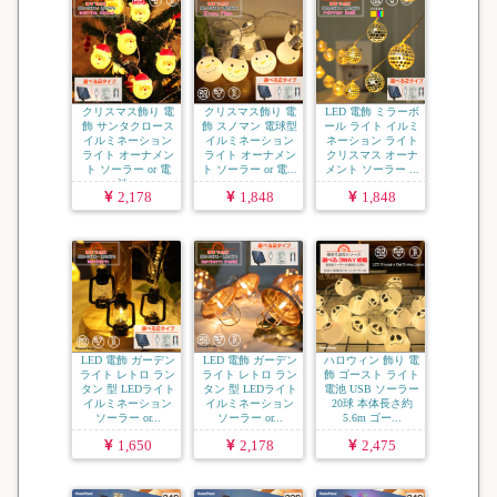
クリスマス飾り 電
クリスマス飾り 電
LED 電飾 ミラーボ
飾 サンタクロース
飾 スノマン 電球型
ール ライト イルミ
イルミネーション
イルミネーション
ネーション ライト
ライト オーナメン
ライト オーナメン
クリスマス オーナ
ト ソーラー or 電
ト ソーラー or 電...
メント ソーラー ...
池...
2,178
1,848
1,848
LED 電飾 ガーデン
LED 電飾 ガーデン
ハロウィン 飾り 電
ライト レトロ ラン
ライト レトロ ラン
飾 ゴースト ライト
タン 型 LEDライト
タン 型 LEDライト
電池 USB ソーラー
イルミネーション
イルミネーション
20球 本体長さ約
ソーラー or...
ソーラー or...
5.6m ゴー...
1,650
2,178
2,475