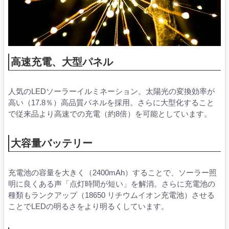
高速充電、大型パネル
人気のLEDソーラーイルミネーション。太陽光の変換効率が
高い（17.8％）高品質パネルを採用。さらに大型化すること
で従来品より高速での充電（約8倍）を可能としています。
大容量バッテリー
充電池の容量を大きく（2400mAh）することで、ソーラー照
明に良くある声「点灯時間が短い」を解消。さらに充電池の
種類もランクアップ（18650 リチウムイオン充電池）させる
ことでLEDの明るさをより明るくしています。