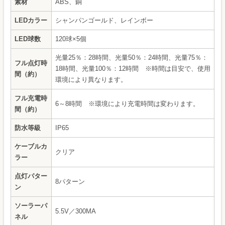
素材
ABS、銅
LEDカラー
シャンパンゴールド、レインボー
LED球数
120球×5個
光量25％：28時間、光量50％：24時間、光量75％：
フル点灯時
18時間、光量100％：12時間 ※時間は目安で、使用
間（約）
環境により異なります。
フル充電時
6～8時間 ※環境により充電時間は変わります。
間（約）
防水等級
IP65
ケーブルカ
クリア
ラー
点灯パター
8パターン
ン
ソーラーパ
5.5V／300MA
ネル