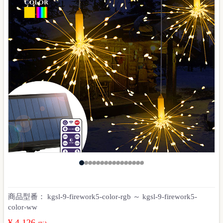
商品型番：
kgsl-9-firework5-color-rgb ～ kgsl-9-firework5-
color-ww
¥ 4,126