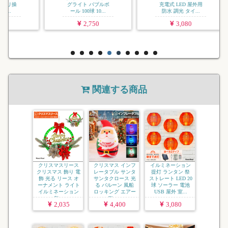
 バブルボ
充電式 LED 屋外用
球 10...
防水 調光 タイ...
,750
3,080
関連する商品
クリスマスリース
クリスマス インフ
イルミネーション
クリスマス 飾り 電
レータブル サンタ
提灯 ランタン 祭
飾 光る リース オ
サンタクロース 光
ストレート LED 20
ーナメント ライト
る バルーン 風船
球 ソーラー 電池
イルミネーション
ロッキング エアー
USB 屋外 室...
飾...
ディ...
2,035
4,400
3,080