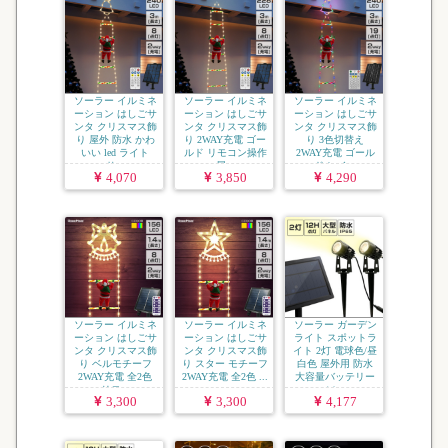
ソーラー イルミネ
ソーラー イルミネ
ソーラー イルミネ
ーション はしごサ
ーション はしごサ
ーション はしごサ
ンタ クリスマス飾
ンタ クリスマス飾
ンタ クリスマス飾
り 屋外 防水 かわ
り 2WAY充電 ゴー
り 3色切替え
いい led ライト
ルド リモコン操作
2WAY充電 ゴール
サ...
屋...
ド レイ...
4,070
3,850
4,290
ソーラー イルミネ
ソーラー イルミネ
ソーラー ガーデン
ーション はしごサ
ーション はしごサ
ライト スポットラ
ンタ クリスマス飾
ンタ クリスマス飾
イト 2灯 電球色/昼
り ベルモチーフ
り スター モチーフ
白色 屋外用 防水
2WAY充電 全2色
2WAY充電 全2色 ...
大容量バッテリー
リモ...
ソ...
3,300
3,300
4,177