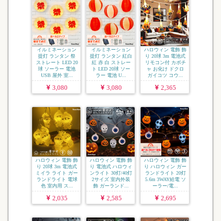
イルミネーション
イルミネーション
ハロウィン 電飾 飾
提灯 ランタン 祭
提灯 ランタン 紅白
り 20球 3m 電池式
ストレート LED 20
紅 赤 白 ストレー
リモコン付 カボチ
球 ソーラー 電池
ト LED 20球 ソー
ャ お化け ドクロ
USB 屋外 室...
ラー 電池 U...
ガイコツ コウ...
3,080
3,080
2,365
ハロウィン 電飾 飾
ハロウィン 電飾 飾
ハロウィン 電飾 飾
り 20球 3m 電池式
り 電池式 ハロウィ
り ハロウィン ガー
ミイラ ライト ガー
ンライト 30灯/40灯
ランドライト 20灯
ランドライト 電球
2サイズ 室内外装
5.6m 3WAY給電 ソ
色 室内用 ス...
飾 ガーランド...
ーラー/電...
2,035
2,585
2,695