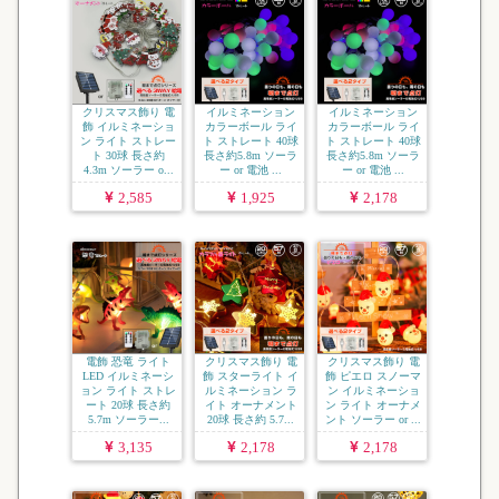
クリスマス飾り 電
イルミネーション
イルミネーション
飾 イルミネーショ
カラーボール ライ
カラーボール ライ
ン ライト ストレー
ト ストレート 40球
ト ストレート 40球
ト 30球 長さ約
長さ約5.8m ソーラ
長さ約5.8m ソーラ
4.3m ソーラー o...
ー or 電池 ...
ー or 電池 ...
2,585
1,925
2,178
電飾 恐竜 ライト
クリスマス飾り 電
クリスマス飾り 電
LED イルミネーシ
飾 スターライト イ
飾 ピエロ スノーマ
ョン ライト ストレ
ルミネーション ラ
ン イルミネーショ
ート 20球 長さ約
イト オーナメント
ン ライト オーナメ
5.7m ソーラー...
20球 長さ約 5.7...
ント ソーラー or ...
3,135
2,178
2,178