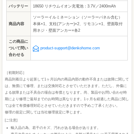
バッテリー
18650 リチウムイオン充電池：3.7V／2400mAh
ソーラーイルミネーション（ソーラーパネル含む）
商品内容
本体×1、支柱(アンカー)×2、リモコン×1、壁面取付
用ネジ・壁面アンカー×各2
この商品に
ついて問い
product-support@denkohome.com
合わせる
［初期対応］
商品到着日より起算して1ヶ月以内の商品内部の動作不良または故障に関して
は、無償にて修理、または交換対応とさせていただきます。ただし、外傷に
よる故障または不具合の場合は有償となります。尚、製品やお問い合わせ時
期により修理ご返却までのお時間は異なります。1ヶ月を経過した商品に関し
ては全て有償修理対応とさせていただきますので予めご了承ください。
修理の規定に関しては当社修理規定に準じます。
[ご注意]
輸入品の為、若干のキズ、汚れがある場合があります。