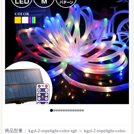
商品型番：
kgsl-2-ropelight-color-rgb ～ kgsl-2-ropelight-color-