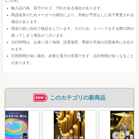
[ご注意]
輸入品の為、若干のキズ、汚れがある場合があります。
商品改良のためメーカーの都合により、外観が予告なしに若干変更される
場合があります。
発送の前に自社で検品をしています。そのため、リパックをする際の跡が
残ってしまう場合がございます。
点灯時間は、お使い頂く地域、設置場所、季節や天候の日照条件に左右さ
れます。
日照時間が短い場合、必要な電力が充電できず、点灯時間が短くなること
があります。
このカテゴリの新商品
イルミネ
ジュエリ
USB 充
屋外用 
タイマー