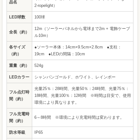
品名
2-ropelight）
LED球数
100球
12m（ソーラーパネルから電球まで2m + 電飾ケーブ
全長（約）
ル10m）
各サイズ
●ソーラー本体：14cm×9.5cm×2.8cm ●支柱：
（約）
19cm ●LEDの間隔：10cm
重量（約）
524g
LEDカラー
シャンパンゴールド、ホワイト、レインボー
光量25％：28時間、光量50％：24時間、光量75％：
フル点灯時
18時間、光量100％：12時間 ※時間は目安で、使用
間（約）
環境により異なります。
フル充電時
6～8時間 ※環境により充電時間は変わります。
間（約）
防水等級
IP65