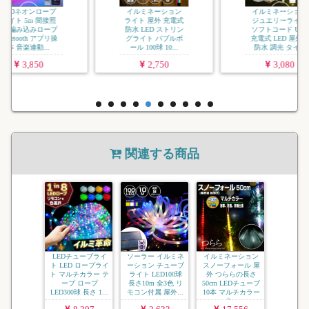
ー.
2
イルミネーション
イルミネーション
ライト 屋外 充電式
ジュエリーライト
防水 LED ストリン
ソフトコード USB
グライト バブルボ
充電式 LED 屋外用
ール 100球 10...
防水 調光 タイ...
2,750
3,080
関連する商品
LEDチューブライ
ソーラー イルミネ
イルミネーション
ト LED ロープライ
ーション チューブ
スノーフォール 屋
ト マルチカラー テ
ライト LED100球
外 つららの長さ
ープ ロープ
長さ10m 全3色 リ
50cm LEDチューブ
LED300球 長さ 1...
モコン付属 屋外...
10本 マルチカラー
点...