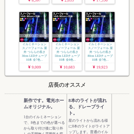
8,397
2,633
17,556
イルミネーション
イルミネーション
イルミネーション
スノーフォール 屋
スノーフォール 屋
スノーフォール 屋
外 つららの長さ
外 つららの長さ
外 つららの長さ
30cm LEDチューブ
50cm LEDチューブ
80cm LEDチューブ
10本 全7色...
10本 全8色...
10本 全7色...
9,009
10,683
19,923
店長のオススメ
新作です。電光ホー
8本のライトが流れ
ムオリジナル。
る、ドレープライ
ト。
1台のイルミネーション
星のライトから流れる様
で、8色までの色が選べる
に8本のライトがライトア
から取り付け後に取り外
ップします。普通のイル