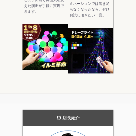
しの手間無く雰囲気を変
ミネーションでは飽き足
えた演出が手軽に実現で
らなくなったなら、ぜひ
きます。
お試し頂きたい一品。
モダンなデザインの
当ストアにおいて圧
ガーデンライト。
倒的実用性を持つ電
飾です。
花壇のライトアップや、
発売当初から、毎年商品
通路の誘導灯として、主
の品質を見直し改善を続
張しすぎない雰囲気を持
けています。天候にかか
った上品なガーデンライ
店長紹介
わらず屋外で利用可能な
ト。4個セットです。
実用性の高いイルミネー
ション。当店一番のオス