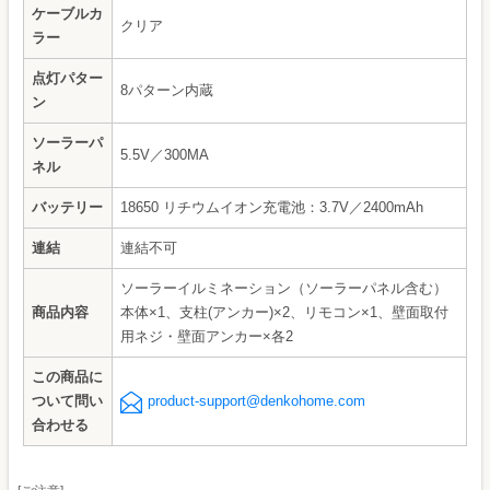
ケーブルカ
クリア
ラー
点灯パター
8パターン内蔵
ン
ソーラーパ
5.5V／300MA
ネル
バッテリー
18650 リチウムイオン充電池：3.7V／2400mAh
連結
連結不可
ソーラーイルミネーション（ソーラーパネル含む）
商品内容
本体×1、支柱(アンカー)×2、リモコン×1、壁面取付
用ネジ・壁面アンカー×各2
この商品に
ついて問い
product-support@denkohome.com
合わせる