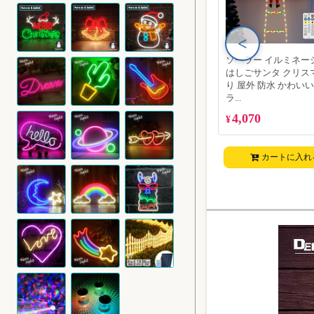
<
ソーラー イルミネー
はしごサンタ クリス
り 屋外 防水 かわいい 
ラ...
4,070
¥
カートに入れ