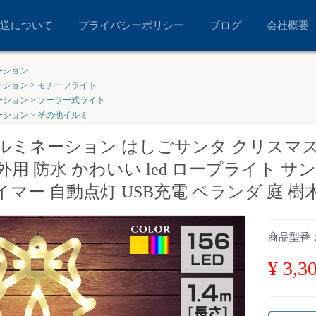
送について
プライバシーポリシー
ブログ
会社概要
ーション
ーション
>
モチーフライト
ーション
>
ソーラー式ライト
ーション
>
その他イルミ
ルミネーション はしごサンタ クリスマス飾
外用 防水 かわいい led ロープライト 
イマー 自動点灯 USB充電 ベランダ 庭 樹
商品型番
¥ 3,3