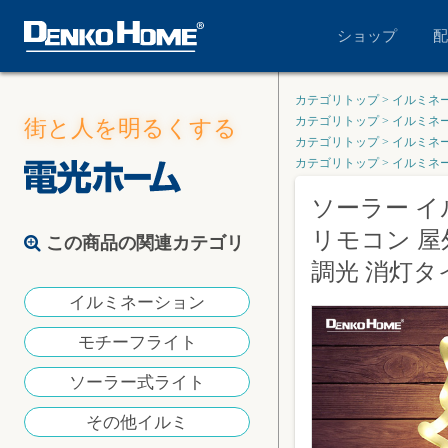
ショップ
配
カテゴリトップ
>
イルミネ
カテゴリトップ
>
イルミネ
街と人を明るくする
カテゴリトップ
>
イルミネ
カテゴリトップ
>
イルミネ
ソーラー イ
リモコン 屋
この商品の関連カテゴリ
調光 消灯タ
イルミネーション
モチーフライト
ソーラー式ライト
その他イルミ