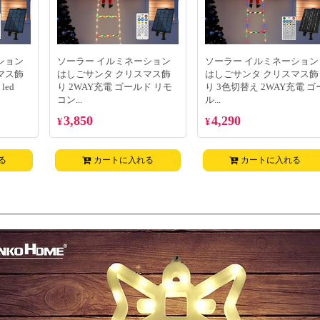
ション
ソーラー イルミネーション
ソーラー イルミネーション
マス飾
はしごサンタ クリスマス飾
はしごサンタ クリスマス飾
led
り 2WAY充電 ゴールド リモ
り 3色切替え 2WAY充電 ゴ
コン...
ル...
3,850
4,290
¥
¥
る
カートに入れる
カートに入れる