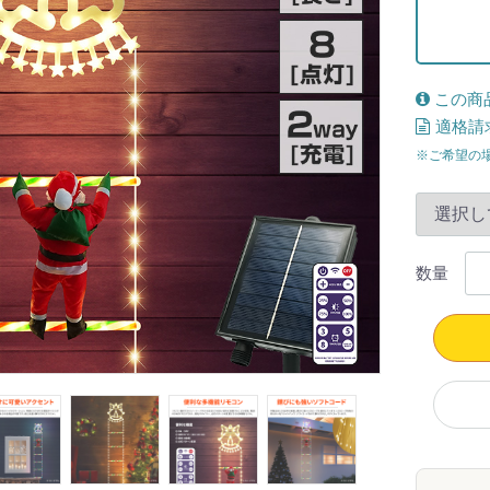
この商
適格請
※ご希望の
数量