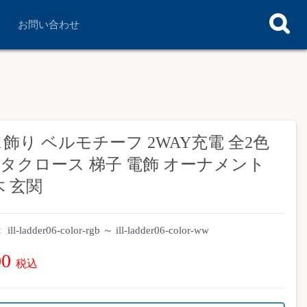
お問い合わせ
り ベルモチーフ 2WAY充電 全2色
サンタクロース 梯子 電飾 オーナメント
木 玄関
：
ill-ladder06-color-rgb ～ ill-ladder06-color-ww
00
税込