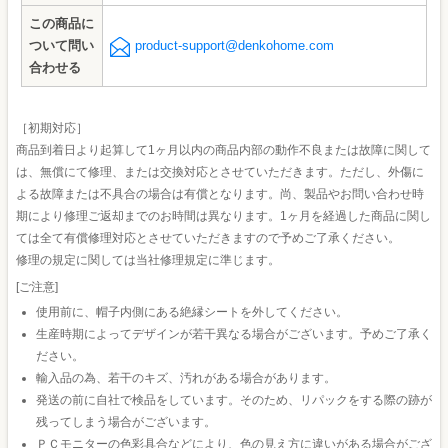
この商品に
ついて問い
product-support@denkohome.com
合わせる
［初期対応］
商品到着日より起算して1ヶ月以内の商品内部の動作不良または故障に関して
は、無償にて修理、または交換対応とさせていただきます。ただし、外傷に
よる故障または不具合の場合は有償となります。尚、製品やお問い合わせ時
期により修理ご返却までのお時間は異なります。1ヶ月を経過した商品に関し
ては全て有償修理対応とさせていただきますので予めご了承ください。
修理の規定に関しては当社修理規定に準じます。
[ご注意]
使用前に、帽子内側にある絶縁シートを外してください。
生産時期によってデザインが若干異なる場合がございます。予めご了承く
ださい。
輸入品の為、若干のキズ、汚れがある場合があります。
発送の前に自社で検品をしています。そのため、リパックをする際の跡が
残ってしまう場合がございます。
ＰＣモニターの色彩具合などにより、色の見え方に違いがある場合がござ