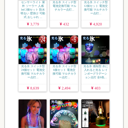
センサーライト 屋
光る氷 スイッチ型
光る氷 スイッチ型
外 ソーラー 人感
電池交換可能 マル
12個セット 電池交
led 2個セット 防水
チカラー点灯...
換可能 マルチカラ
明るい 壁掛け 可動
ー点灯...
式 おしゃれ ...
3,779
432
4,920
光る氷 スイッチ型
光る氷 スイッチ型
光る氷 感知型 水に
24個セット 電池交
6個セット 電池交
入れると光る レイ
換可能 マルチカラ
換可能 マルチカラ
ンボーグラデーシ
ー点灯...
ー点灯...
ョン点灯 全6色...
8,639
2,494
403