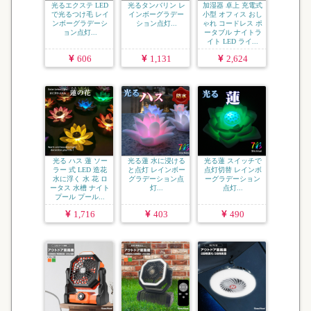
光るエクステ LED
光るタンバリン レ
加湿器 卓上 充電式
で光るつけ毛 レイ
インボーグラデー
小型 オフィス おし
ンボーグラデーシ
ション点灯...
ゃれ コードレス ポ
ョン点灯...
ータブル ナイトラ
イト LED ライ...
606
1,131
2,624
光る ハス 蓮 ソー
光る蓮 水に浸ける
光る蓮 スイッチで
ラー 式 LED 造花
と点灯 レインボー
点灯切替 レインボ
水に浮く 水 花 ロ
グラデーション点
ーグラデーション
ータス 水槽 ナイト
灯...
点灯...
プール プール...
1,716
403
490