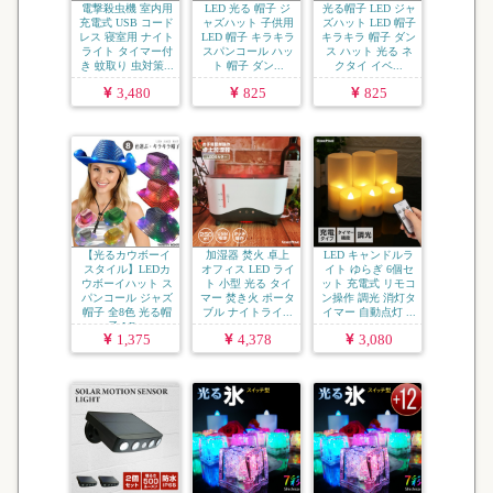
電撃殺虫機 室内用
LED 光る 帽子 ジ
光る帽子 LED ジャ
充電式 USB コード
ャズハット 子供用
ズハット LED 帽子
レス 寝室用 ナイト
LED 帽子 キラキラ
キラキラ 帽子 ダン
ライト タイマー付
スパンコール ハッ
ス ハット 光る ネ
き 蚊取り 虫対策...
ト 帽子 ダン...
クタイ イベ...
3,480
825
825
【光るカウボーイ
加湿器 焚火 卓上
LED キャンドルラ
スタイル】LEDカ
オフィス LED ライ
イト ゆらぎ 6個セ
ウボーイハット ス
ト 小型 光る タイ
ット 充電式 リモコ
パンコール ジャズ
マー 焚き火 ポータ
ン操作 調光 消灯タ
帽子 全8色 光る帽
ブル ナイトライ...
イマー 自動点灯 ...
子 LE...
1,375
4,378
3,080