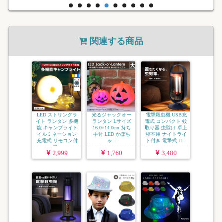
関連する商品
LED ストリングラ
光るジャックオー
電撃殺虫機 USB充
イト ランタン 多機
ランタン Lサイズ
電式 コンパクト 蚊
能 キャンプライト
16.0×14.0cm 持ち
取り器 虫除け 卓上
イルミネーション
手付 LED かぼち
寝室用 ナイトライ
充電式 リモコン付
ゃ...
ト付き 電撃式 U...
属...
2,999
1,760
3,480