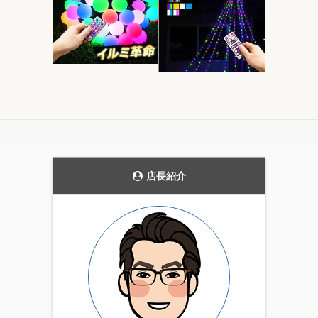
モダンなデザインの
当ストアにおいて圧
ガーデンライト。
倒的実用性を持つ電
飾です。
花壇のライトアップや、
発売当初から、毎年商品
通路の誘導灯として、主
の品質を見直し改善を続
張しすぎない雰囲気を持
けています。天候にかか
った上品なガーデンライ
店長紹介
わらず屋外で利用可能な
ト。4個セットです。
実用性の高いイルミネー
ション。当店一番のオス
スメ商品です。