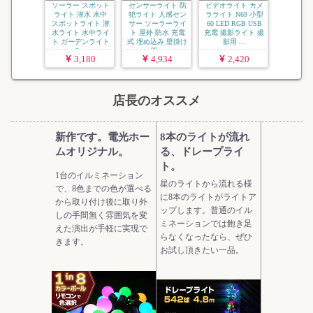
ソーラー スポット
センサーライト 防
ビデオライト カメ
ライト 潜水 水中
犯ライト 人感セン
ラライト N69 小型
スポットライト 潜
サー ソーラーライ
60 LED RGB USB
水ライト 水中ライ
ト 屋外 防水 充電
充電 撮影ライト 撮
ト ガーデンライト
式 埋め込み 壁掛け
影用 ...
2...
明...
3,180
4,934
2,420
店長のオススメ
新作です。電光ホー
8本のライトが流れ
ムオリジナル。
る、ドレープライ
ト。
1台のイルミネーション
星のライトから流れる様
で、8色までの色が選べる
に8本のライトがライトア
から取り付け後に取り外
ップします。普通のイル
しの手間無く雰囲気を変
ミネーションでは飽き足
えた演出が手軽に実現で
らなくなったなら、ぜひ
きます。
お試し頂きたい一品。