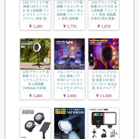
LED アウトドア扇
LED アウトドア扇
LED アウトドア扇
風機 LEDライト付
風機 リモコン付 タ
風機 吊り下げ式 卓
き 卓上扇風機 ファ
イマー 首振り 卓上
上扇風機 ファン ラ
ン ライト シーリン
扇風機 ファン ライ
イト 静音 扇風機
グファン 静音 扇...
ト 静音 扇風機 ...
作業灯 調光 風量...
3,280
5,750
1,850
LED アウトドア 扇
イルミネーション
シャイニングマス
風機 ライト ファン
光る 薔薇 バラ
ク 光る マスク お
シーリングファン
ROSE ローズ オー
面 仮面 LED 動く
卓上扇風機
ナメント ガラスド
インパクト 光るお
10000mah 大容量...
ーム ガラス ガラス
面 光るマスク デ
製...
ォ...
5,480
2,880
11,000