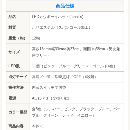
商品仕様
品名
LEDカウボーイハット(fchat-s)
材質
ポリエステル（スパンコール加工）
重量（約）
120g
高さ13cm×幅33cm×奥37cm、頭囲 約58cm（男女兼
サイズ
用フリー）
LED数
11個（ピンク・ブルー・グリーン・ゴールド4色）
点灯モード
高速／中速／常時点灯／OFF（4段階）
操作方法
内蔵スイッチで切替
電源
AG13 ×３（交換可能）
全8色（シルバー、ピンク、ブラック、ブルー、パー
カラー展開
プル、グリーン、レッド、イエロー）
商品内容
本体×1