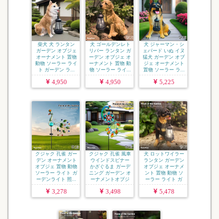
柴犬 犬 ランタン
犬 ゴールデンレト
犬 ジャーマン・シ
ガーデン オブジェ
リバー ランタン ガ
ェパード いぬ イヌ
オーナメント 置物
ーデン オブジェ オ
猛犬 ガーデン オブ
動物 ソーラー ライ
ーナメント 置物 動
ジェ オーナメント
ト ガーデン ラ...
物 ソーラー ライ...
置物 ソーラー ラ...
4,950
4,950
5,225
クジャク 孔雀 ガー
クジャク 孔雀 風車
犬 ロットワイラー
デン オーナメント
ウインドスピナー
ランタン ガーデン
オブジェ 置物 動物
かざぐるま ガーデ
オブジェ オーナメ
ソーラー ライト ガ
ニング ガーデン オ
ント 置物 動物 ソ
ーデンライト 照...
ーナメントオブジ
ーラー ライト ガ
ェ ...
ー...
3,278
3,498
5,478