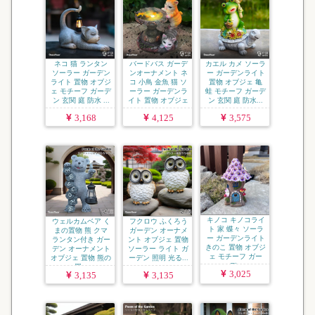
ネコ 猫 ランタン
バードバス ガーデ
カエル カメ ソーラ
ソーラー ガーデン
ンオーナメント ネ
ー ガーデンライト
ライト 置物 オブジ
コ 小鳥 金魚 猫 ソ
置物 オブジェ 亀
ェ モチーフ ガーデ
ーラー ガーデンラ
蛙 モチーフ ガーデ
ン 玄関 庭 防水 ...
イト 置物 オブジェ
ン 玄関 庭 防水...
...
3,168
4,125
3,575
キノコ キノコライ
ウェルカムベア く
フクロウ ふくろう
ト 家 蝶々 ソーラ
まの置物 熊 クマ
ガーデン オーナメ
ー ガーデンライト
ランタン付き ガー
ント オブジェ 置物
きのこ 置物 オブジ
デン オーナメント
ソーラー ライト ガ
ェ モチーフ ガー
オブジェ 置物 熊の
ーデン 照明 光る...
デ...
置...
3,025
3,135
3,135