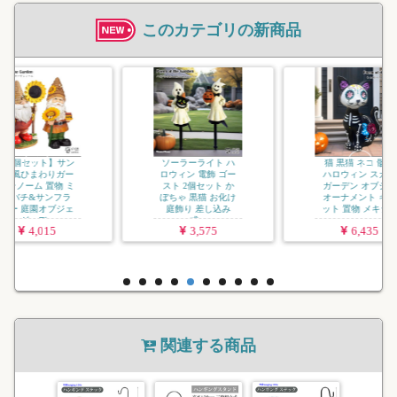
このカテゴリの新商品
犬 ドッグ
ロウィン 
ーデン オ
ーナメント
キシコ 死者
6
ソーラーライト ハ
猫 黒猫 ネコ 骸骨
ロウィン 電飾 ゴー
ハロウィン スカル
スト 2個セット か
ガーデン オブジェ
ぼちゃ 黒猫 お化け
オーナメント キャ
庭飾り 差し込み
ット 置物 メキシ...
式...
3,575
6,435
関連する商品