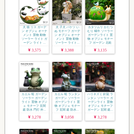
犬 猫 リス ガーデ
犬 子犬 バケツ い
カタツムリ かたつ
ン オブジェ オーナ
ぬ モチーフ ガーデ
むり 蝸牛 ソーラー
メント 置物 動物
ン オブジェ オーナ
ガーデンライト 置
ソーラー ライト ガ
メント 置物 動物
物 オブジェ モチー
ーデン ライト ...
ソーラー ライト...
フ ガーデン 北欧
...
3,575
3,388
3,135
カエル 蛙 ガーデン
カエル 蛙 ランタン
ハリネズミ 針鼠 ラ
ソーラー ガーデン
ガーデン ソーラー
ンタン ソーラー ガ
ライト 置物 オブジ
ガーデンライト 置
ーデンライト 置物
ェ モチーフ 玄関
物 オブジェ モチー
オブジェ モチーフ
庭 防水 門灯 外...
フ 玄関 庭 防水...
ガーデン 玄関 庭...
3,278
3,058
3,278