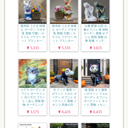
植木鉢 うさぎ 鉢植
植木鉢 うさぎ 鉢植
仏像 釈迦 仏陀 仏
え ガーデン ウサギ
え ガーデン ウサギ
像オブジェ 禅 神様
兎 置物 可愛い カ
兎 置物 可愛い カ
ガーデン 置物 オブ
ラフル フラワー ポ
ラフル フラワー ポ
ジェ 瞑想 装飾 仏
ット プランター...
ット プランター...
教 彫像 インテ...
5,335
5,335
3,025
コアラ ガーデン オ
犬 ドッグ 骸骨 ハ
猫 黒猫 ネコ 骸骨
ブジェ オーナメン
ロウィン スカル ガ
ハロウィン スカル
ト 吊り下げ ブラン
ーデン オブジェ オ
ガーデン オブジェ
コ こあら 置物 動
ーナメント 置物 メ
オーナメント キャ
物 ガーデニング
キシコ 死者の日 ...
ット 置物 メキシ...
フ...
3,575
6,435
6,435