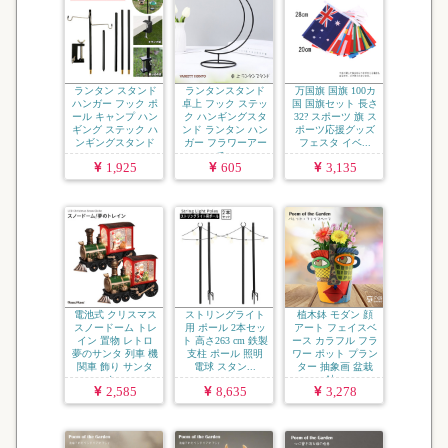
ランタン スタンド
ランタンスタンド
万国旗 国旗 100カ
ハンガー フック ポ
卓上 フック ステッ
国 国旗セット 長さ
ール キャンプ ハン
ク ハンギングスタ
32? スポーツ 旗 ス
ギング ステック ハ
ンド ランタン ハン
ポーツ応援グッズ
ンギングスタンド
ガー フラワーアー
フェスタ イベ...
...
チ...
1,925
605
3,135
電池式 クリスマス
ストリングライト
植木鉢 モダン 顔
スノードーム トレ
用 ポール 2本セッ
アート フェイスベ
イン 置物 レトロ
ト 高さ263 cm 鉄製
ース カラフル フラ
夢のサンタ 列車 機
支柱 ポール 照明
ワー ポット プラン
関車 飾り サンタ
電球 スタン...
ター 抽象画 盆栽
ク...
鉢...
2,585
8,635
3,278