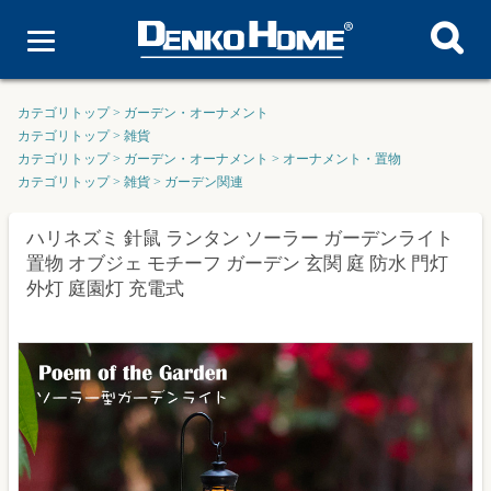
カテゴリトップ
>
ガーデン・オーナメント
カテゴリトップ
>
雑貨
カテゴリトップ
>
ガーデン・オーナメント
>
オーナメント・置物
カテゴリトップ
>
雑貨
>
ガーデン関連
ハリネズミ 針鼠 ランタン ソーラー ガーデンライト
置物 オブジェ モチーフ ガーデン 玄関 庭 防水 門灯
外灯 庭園灯 充電式