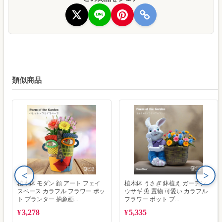
類似商品
<
>
植木鉢 モダン 顔 アート フェイ
植木鉢 うさぎ 鉢植え ガーデン
スベース カラフル フラワー ポッ
ウサギ 兎 置物 可愛い カラフル
ト プランター 抽象画...
フラワー ポット プ...
3,278
5,335
¥
¥