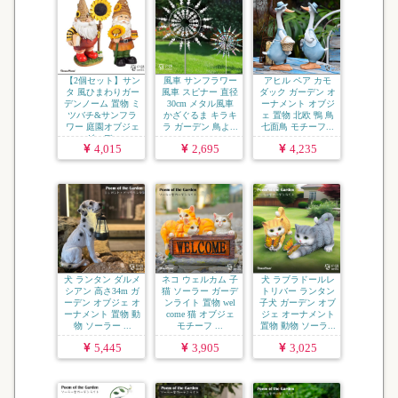
【2個セット】サン
風車 サンフラワー
アヒル ペア カモ
タ 風ひまわりガー
風車 スピナー 直径
ダック ガーデン オ
デンノーム 置物 ミ
30cm メタル風車
ーナメント オブジ
ツバチ&サンフラ
かざぐるま キラキ
ェ 置物 北欧 鴨 鳥
ワー 庭園オブジェ
ラ ガーデン 鳥よ...
七面鳥 モチーフ...
ガーデ...
4,015
2,695
4,235
犬 ランタン ダルメ
ネコ ウェルカム 子
犬 ラブラドールレ
シアン 高さ34m ガ
猫 ソーラー ガーデ
トリバー ランタン
ーデン オブジェ オ
ンライト 置物 wel
子犬 ガーデン オブ
ーナメント 置物 動
come 猫 オブジェ
ジェ オーナメント
物 ソーラー ...
モチーフ ...
置物 動物 ソーラ...
5,445
3,905
3,025