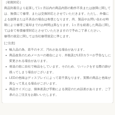
［初期対応］
商品到着日より起算して1ヶ月以内の商品内部の動作不良または故障に関して
は、無償にて修理、または交換対応とさせていただきます。ただし、外傷に
よる故障または不具合の場合は有償となります。尚、製品やお問い合わせ時
期により修理ご返却までのお時間は異なります。1ヶ月を経過した商品に関し
ては全て有償修理対応とさせていただきますので予めご了承ください。
修理の規定に関しては当社修理規定に準じます。
[ご注意]
輸入品の為、若干のキズ、汚れがある場合があります。
商品改良のためメーカーの都合により、外観及びLEDカラーが予告なしに
変更される場合があります。
発送の前に自社で検品をしています。そのため、リパックをする際の跡が
残ってしまう場合がございます。
LEDの色味はディスプレイによって若干異なります。実際の商品と色味が
異なって見える場合がございます。
商品サイズには、個体差及び手動による測定のため誤差があります。ご了
承の上ご注文をお願いいたします。