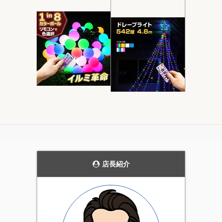
モダンなデザインの
当ストアにおいて圧
ガーデンライト。
倒的実用性を持つ電
飾です。
花壇のライトアップや、
発売当初から、毎年商品
通路の誘導灯として、主
の品質を見直し改善を続
張しすぎない雰囲気を持
けています。天候にかか
った上品なガーデンライ
店長紹介
わらず屋外で利用可能な
ト。4個セットです。
実用性の高いイルミネー
ション。当店一番のオス
スメ商品です。