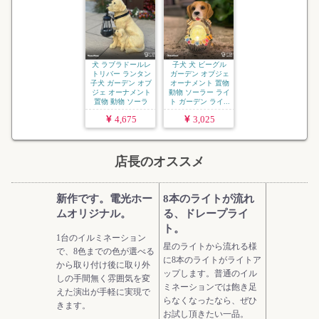
犬 ラブラドールレ
子犬 犬 ビーグル
トリバー ランタン
ガーデン オブジェ
子犬 ガーデン オブ
オーナメント 置物
ジェ オーナメント
動物 ソーラー ライ
置物 動物 ソーラ
ト ガーデン ライ...
ー...
4,675
3,025
店長のオススメ
新作です。電光ホー
8本のライトが流れ
ムオリジナル。
る、ドレープライ
ト。
1台のイルミネーション
星のライトから流れる様
で、8色までの色が選べる
に8本のライトがライトア
から取り付け後に取り外
ップします。普通のイル
しの手間無く雰囲気を変
ミネーションでは飽き足
えた演出が手軽に実現で
らなくなったなら、ぜひ
きます。
お試し頂きたい一品。