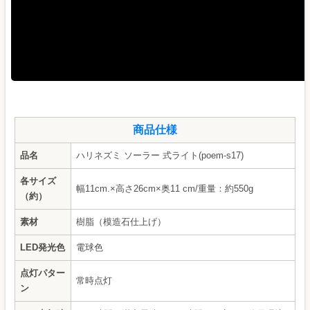
商品仕様
品名
ハリネズミ ソーラー 式ライト(poem-s17)
各サイズ
幅11cm.×高さ26cm×奥11 cm/重量：約550g
（約）
素材
樹脂（模造石仕上げ）
LED発光色
電球色
点灯パター
常時点灯
ン