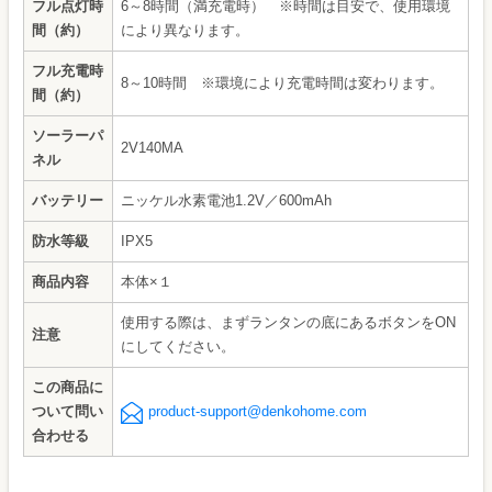
フル点灯時
6～8時間（満充電時） ※時間は目安で、使用環境
間（約）
により異なります。
フル充電時
8～10時間 ※環境により充電時間は変わります。
間（約）
ソーラーパ
2V140MA
ネル
バッテリー
ニッケル水素電池1.2V／600mAh
防水等級
IPX5
商品内容
本体×１
使用する際は、まずランタンの底にあるボタンをON
注意
にしてください。
この商品に
ついて問い
product-support@denkohome.com
合わせる