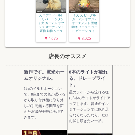
犬 ラブラドールレ
子犬 犬 ビーグル
トリバー ランタン
ガーデン オブジェ
子犬 ガーデン オブ
オーナメント 置物
ジェ オーナメント
動物 ソーラー ライ
置物 動物 ソーラ
ト ガーデン ライ...
ー...
4,675
3,025
店長のオススメ
新作です。電光ホー
8本のライトが流れ
ムオリジナル。
る、ドレープライ
ト。
1台のイルミネーション
星のライトから流れる様
で、8色までの色が選べる
に8本のライトがライトア
から取り付け後に取り外
ップします。普通のイル
しの手間無く雰囲気を変
ミネーションでは飽き足
えた演出が手軽に実現で
らなくなったなら、ぜひ
きます。
お試し頂きたい一品。