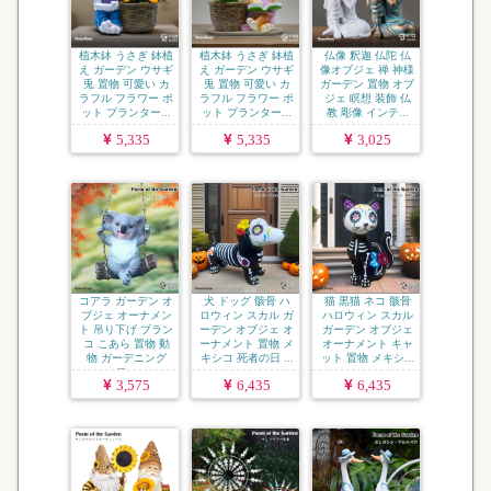
植木鉢 うさぎ 鉢植
植木鉢 うさぎ 鉢植
仏像 釈迦 仏陀 仏
え ガーデン ウサギ
え ガーデン ウサギ
像オブジェ 禅 神様
兎 置物 可愛い カ
兎 置物 可愛い カ
ガーデン 置物 オブ
ラフル フラワー ポ
ラフル フラワー ポ
ジェ 瞑想 装飾 仏
ット プランター...
ット プランター...
教 彫像 インテ...
5,335
5,335
3,025
コアラ ガーデン オ
犬 ドッグ 骸骨 ハ
猫 黒猫 ネコ 骸骨
ブジェ オーナメン
ロウィン スカル ガ
ハロウィン スカル
ト 吊り下げ ブラン
ーデン オブジェ オ
ガーデン オブジェ
コ こあら 置物 動
ーナメント 置物 メ
オーナメント キャ
物 ガーデニング
キシコ 死者の日 ...
ット 置物 メキシ...
フ...
3,575
6,435
6,435