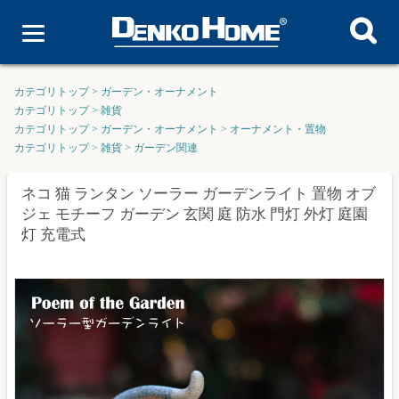
カテゴリトップ
>
ガーデン・オーナメント
カテゴリトップ
>
雑貨
カテゴリトップ
>
ガーデン・オーナメント
>
オーナメント・置物
カテゴリトップ
>
雑貨
>
ガーデン関連
ネコ 猫 ランタン ソーラー ガーデンライト 置物 オブ
ジェ モチーフ ガーデン 玄関 庭 防水 門灯 外灯 庭園
灯 充電式