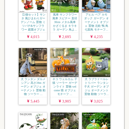
【2個セット】サン
風車 サンフラワー
アヒル ペア カモ
タ 風ひまわりガー
風車 スピナー 直径
ダック ガーデン オ
デンノーム 置物 ミ
30cm メタル風車
ーナメント オブジ
ツバチ&サンフラ
かざぐるま キラキ
ェ 置物 北欧 鴨 鳥
ワー 庭園オブジェ
ラ ガーデン 鳥よ...
七面鳥 モチーフ...
ガーデ...
4,015
2,695
4,235
犬 ランタン ダルメ
ネコ ウェルカム 子
犬 ラブラドールレ
シアン 高さ34m ガ
猫 ソーラー ガーデ
トリバー ランタン
ーデン オブジェ オ
ンライト 置物 wel
子犬 ガーデン オブ
ーナメント 置物 動
come 猫 オブジェ
ジェ オーナメント
物 ソーラー ...
モチーフ ...
置物 動物 ソーラ...
5,445
3,905
3,025