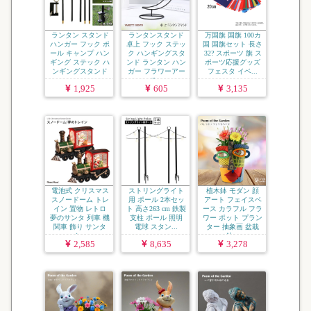
ランタン スタンド
ランタンスタンド
万国旗 国旗 100カ
ハンガー フック ポ
卓上 フック ステッ
国 国旗セット 長さ
ール キャンプ ハン
ク ハンギングスタ
32? スポーツ 旗 ス
ギング ステック ハ
ンド ランタン ハン
ポーツ応援グッズ
ンギングスタンド
ガー フラワーアー
フェスタ イベ...
...
チ...
1,925
605
3,135
電池式 クリスマス
ストリングライト
植木鉢 モダン 顔
スノードーム トレ
用 ポール 2本セッ
アート フェイスベ
イン 置物 レトロ
ト 高さ263 cm 鉄製
ース カラフル フラ
夢のサンタ 列車 機
支柱 ポール 照明
ワー ポット プラン
関車 飾り サンタ
電球 スタン...
ター 抽象画 盆栽
ク...
鉢...
2,585
8,635
3,278