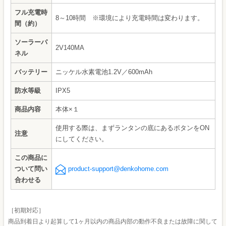
フル充電時
8～10時間 ※環境により充電時間は変わります。
間（約）
ソーラーパ
2V140MA
ネル
バッテリー
ニッケル水素電池1.2V／600mAh
防水等級
IPX5
商品内容
本体×１
使用する際は、まずランタンの底にあるボタンをON
注意
にしてください。
この商品に
ついて問い
product-support@denkohome.com
合わせる
［初期対応］
商品到着日より起算して1ヶ月以内の商品内部の動作不良または故障に関して