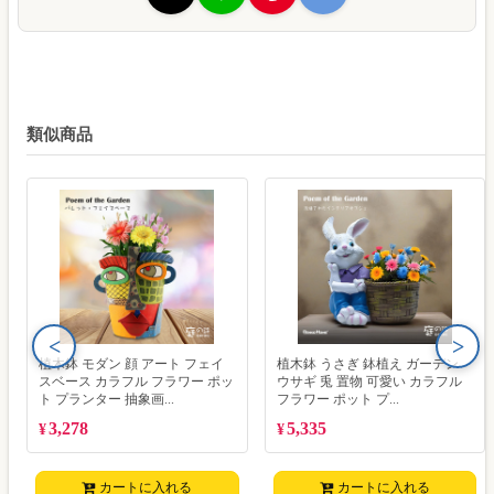
類似商品
<
>
植木鉢 モダン 顔 アート フェイ
植木鉢 うさぎ 鉢植え ガーデン
スベース カラフル フラワー ポッ
ウサギ 兎 置物 可愛い カラフル
ト プランター 抽象画...
フラワー ポット プ...
3,278
5,335
¥
¥
カートに入れる
カートに入れる