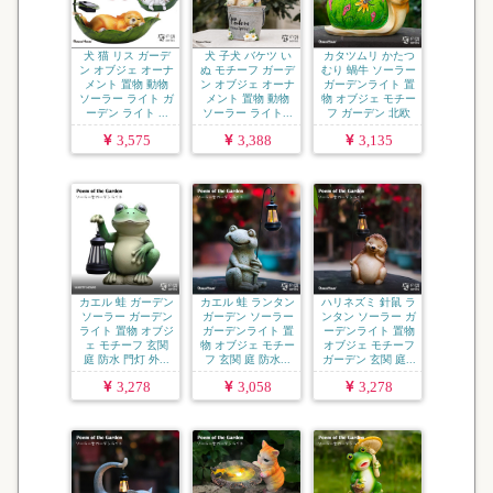
犬 猫 リス ガーデ
犬 子犬 バケツ い
カタツムリ かたつ
ン オブジェ オーナ
ぬ モチーフ ガーデ
むり 蝸牛 ソーラー
メント 置物 動物
ン オブジェ オーナ
ガーデンライト 置
ソーラー ライト ガ
メント 置物 動物
物 オブジェ モチー
ーデン ライト ...
ソーラー ライト...
フ ガーデン 北欧
...
3,575
3,388
3,135
カエル 蛙 ガーデン
カエル 蛙 ランタン
ハリネズミ 針鼠 ラ
ソーラー ガーデン
ガーデン ソーラー
ンタン ソーラー ガ
ライト 置物 オブジ
ガーデンライト 置
ーデンライト 置物
ェ モチーフ 玄関
物 オブジェ モチー
オブジェ モチーフ
庭 防水 門灯 外...
フ 玄関 庭 防水...
ガーデン 玄関 庭...
3,278
3,058
3,278