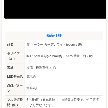
商品仕様
品名
猫 ソーラー ガーデンライト(poem-s18)
各サイズ
幅12.5cm.×高さ20cm×奥15.5cm/重量：約650g
（約）
素材
樹脂（模造石仕上げ）
LED発光色
電球色
点灯パター
常時点灯
ン
フル点灯時
6～8時間（満充電時） ※時間は目安で、使用環境
間（約）
により異なります。