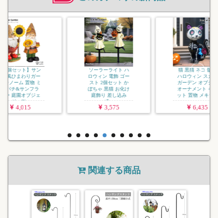
犬 ドッグ
ロウィン 
ーデン オ
ーナメント
キシコ 死者
6
ソーラーライト ハ
猫 黒猫 ネコ 骸骨
ロウィン 電飾 ゴー
ハロウィン スカル
スト 2個セット か
ガーデン オブジェ
ぼちゃ 黒猫 お化け
オーナメント キャ
庭飾り 差し込み
ット 置物 メキシ...
式...
3,575
6,435
関連する商品