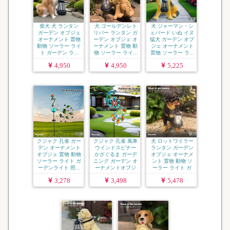
柴犬 犬 ランタン
犬 ゴールデンレト
犬 ジャーマン・シ
ガーデン オブジェ
リバー ランタン ガ
ェパード いぬ イヌ
オーナメント 置物
ーデン オブジェ オ
猛犬 ガーデン オブ
動物 ソーラー ライ
ーナメント 置物 動
ジェ オーナメント
ト ガーデン ラ...
物 ソーラー ライ...
置物 ソーラー ラ...
4,950
4,950
5,225
クジャク 孔雀 ガー
クジャク 孔雀 風車
犬 ロットワイラー
デン オーナメント
ウインドスピナー
ランタン ガーデン
オブジェ 置物 動物
かざぐるま ガーデ
オブジェ オーナメ
ソーラー ライト ガ
ニング ガーデン オ
ント 置物 動物 ソ
ーデンライト 照...
ーナメントオブジ
ーラー ライト ガ
ェ ...
ー...
3,278
3,498
5,478