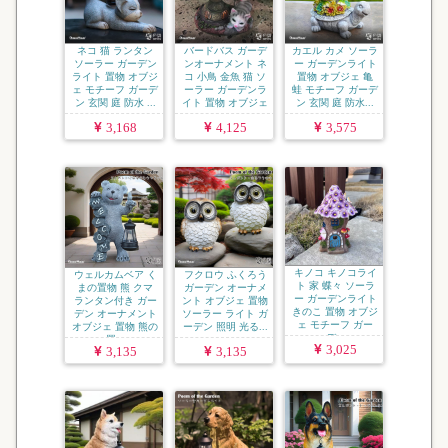
ネコ 猫 ランタン
バードバス ガーデ
カエル カメ ソーラ
ソーラー ガーデン
ンオーナメント ネ
ー ガーデンライト
ライト 置物 オブジ
コ 小鳥 金魚 猫 ソ
置物 オブジェ 亀
ェ モチーフ ガーデ
ーラー ガーデンラ
蛙 モチーフ ガーデ
ン 玄関 庭 防水 ...
イト 置物 オブジェ
ン 玄関 庭 防水...
...
3,168
4,125
3,575
キノコ キノコライ
ウェルカムベア く
フクロウ ふくろう
ト 家 蝶々 ソーラ
まの置物 熊 クマ
ガーデン オーナメ
ー ガーデンライト
ランタン付き ガー
ント オブジェ 置物
きのこ 置物 オブジ
デン オーナメント
ソーラー ライト ガ
ェ モチーフ ガー
オブジェ 置物 熊の
ーデン 照明 光る...
デ...
置...
3,025
3,135
3,135