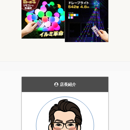
モダンなデザインの
当ストアにおいて圧
ガーデンライト。
倒的実用性を持つ電
飾です。
花壇のライトアップや、
発売当初から、毎年商品
通路の誘導灯として、主
の品質を見直し改善を続
張しすぎない雰囲気を持
けています。天候にかか
った上品なガーデンライ
店長紹介
わらず屋外で利用可能な
ト。4個セットです。
実用性の高いイルミネー
ション。当店一番のオス
スメ商品です。