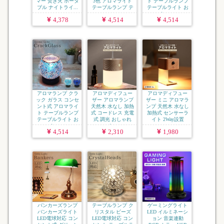
マー 焚き火 ポータ
3色 アロマライト
ト テーブルランプ
ブル ナイトライ...
テーブルランプ テ
テーブルライト お
ー...
しゃ...
4,378
4,514
4,514
アロマランプ クラ
アロマディフュー
アロマディフュー
ック ガラス コンセ
ザー アロマランプ
ザー ミニ アロマラ
ント式 アロマライ
天然木 水なし 加熱
ンプ 天然木 水なし
ト テーブルランプ
式 コードレス 充電
加熱式 センサーラ
テーブルライト お
式 調光 おしゃれ
イト 2Way設置
しゃ...
ナ...
コ...
4,514
2,310
1,980
バンカーズランプ
テーブルランプ ク
ゲーミングライト
バンカーズライト
リスタル ビーズ
LED イルミネーシ
LED電球対応 コン
LED電球対応 コン
ョン 音楽連動