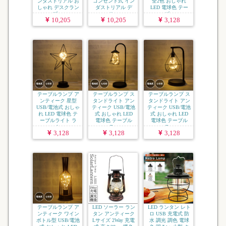
ンダストリアル お
コンセント式 イン
全2色 おしゃれ
しゃれ デスクラン
ダストリアル デ
LED 電球色 テー
プ ...
ス...
ブ...
10,205
10,205
3,128
テーブルランプ ア
テーブルランプ ス
テーブルランプ ス
ンティーク 星型
タンドライト アン
タンドライト アン
USB/電池式 おしゃ
ティーク USB/電池
ティーク USB/電池
れ LED 電球色 テ
式 おしゃれ LED
式 おしゃれ LED
ーブルライト ラ
電球色 テーブル
電球色 テーブル
イ...
ラ...
ラ...
3,128
3,128
3,128
テーブルランプ ア
LED ソーラー ラン
LED ランタン レト
ンティーク ワイン
タン アンティーク
ロ USB 充電式 防
ボトル型 USB/電池
Lサイズ 2Way 充電
水 調光 調色 電球