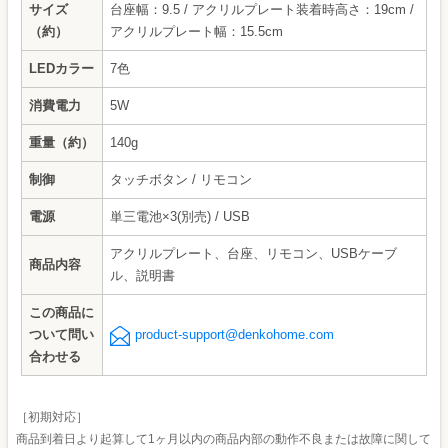
サイズ
台座幅：9.5 / アクリルプレート装着時高さ：19cm /
（約）
アクリルプレート幅：15.5cm
LEDカラー
7色
消費電力
5W
重量（約）
140g
制御
タッチボタン / リモコン
電源
単三電池×3(別売) / USB
アクリルプレート、台座、リモコン、USBケーブ
商品内容
ル、説明書
この商品に
ついて問い
product-support@denkohome.com
合わせる
［初期対応］
商品到着日より起算して1ヶ月以内の商品内部の動作不良または故障に関して