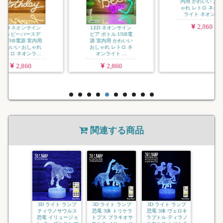
イト LE
イト ア
RGB USB
3
LED ネオンサイン
LED ネオンサイン
ビア ボトル USB電
招き猫 USB電源 室
源 室内用 かわいい
内用 かわいい おし
おしゃれ レトロ ネ
ゃれ レトロ ネオン
オンライト ...
ライト ネオン...
2,860
2,860
関連する商品
3D ライト ランプ
3D ライト ランプ
3D ライト ランプ
ティラノサウルス
恐竜 3体 トリケラ
恐竜 3体 ヴェロキ
恐竜 イリュージョ
トプス ブラキオサ
ラプトル ティラノ