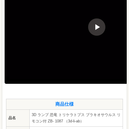
商品仕様
3D ランプ 恐竜 トリケラトプス ブラキオサウルス リ
品名
モコン付 ZB- 1087 （3d-li-ab）