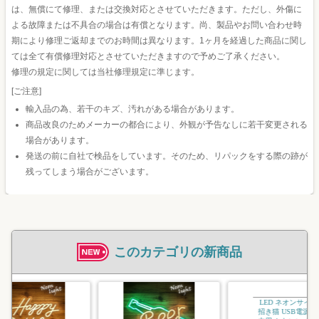
は、無償にて修理、または交換対応とさせていただきます。ただし、外傷に
よる故障または不具合の場合は有償となります。尚、製品やお問い合わせ時
期により修理ご返却までのお時間は異なります。1ヶ月を経過した商品に関し
ては全て有償修理対応とさせていただきますので予めご了承ください。
修理の規定に関しては当社修理規定に準じます。
[ご注意]
輸入品の為、若干のキズ、汚れがある場合があります。
商品改良のためメーカーの都合により、外観が予告なしに若干変更される
場合があります。
発送の前に自社で検品をしています。そのため、リパックをする際の跡が
残ってしまう場合がございます。
このカテゴリの新商品
ゲーミン
コーナー