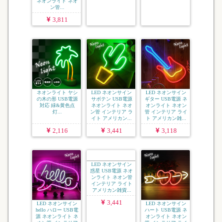
ネオンライト ネオ
点灯...
ン管...
3,811
2,116
2,116
ネオンライト ヤシ
LED ネオンサイン
LED ネオンサイン
の木の形 USB電源
サボテン USB電源
ギター USB電源 ネ
対応 緑&黄色点
ネオンライト ネオ
オンライト ネオン
灯...
ン管 インテリア ラ
管 インテリア ライ
イト アメリカン...
ト アメリカン雑...
2,116
3,441
3,118
LED ネオンサイン
LED ネオンサイン
LED ネオンサイン
hello ハロー USB電
惑星 USB電源 ネオ
ハート USB電源 ネ
源 ネオンライト ネ
ンライト ネオン管
オンライト ネオン