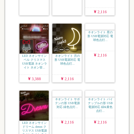
点灯...
灯...
7,431
2,116
2,116
LED ネオンサイン
ネオンライト 月の
ネオンライト 星の
ベル クリスマス
形 USB電源対応 電
形 USB電源対応 電
USB電源 ネオンラ
球色点灯...
球色点灯...
イト ネオン管...
3,388
2,116
2,116
LED ネオンサイン
ネオンライト サボ
ネオンライト パイ
ドリーム dresm ク
テンの形 USB電源
ナップルの形 USB
リスマス USB電源
対応 緑色点灯...
電源対応 緑&黄色