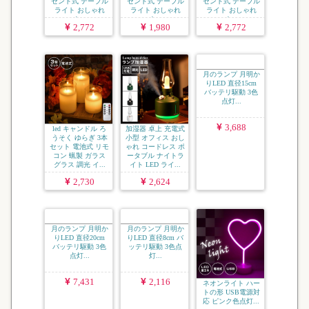
セント式 テーブル
セント式 テーブル
セント式 テーブル
ライト おしゃれ
ライト おしゃれ
ライト おしゃれ
ナ...
ナ...
ナ...
2,772
1,980
2,772
led キャンドル ろ
加湿器 卓上 充電式
月のランプ 月明か
うそく ゆらぎ 3本
小型 オフィス おし
りLED 直径15cm
セット 電池式 リモ
ゃれ コードレス ポ
バッテリ駆動 3色
コン 蝋製 ガラス
ータブル ナイトラ
点灯...
グラス 調光 イ...
イト LED ライ...
2,730
2,624
3,688
月のランプ 月明か
月のランプ 月明か
ネオンライト ハー
りLED 直径20cm
りLED 直径8cm バ
トの形 USB電源対
バッテリ駆動 3色
ッテリ駆動 3色点
応 ピンク色点灯...