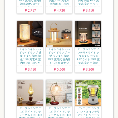
USB 充電式 室内用
調色 USB 充電式
調光 調色 USB 充
調光 調色 コード
室内用 おしゃれ
電式 室内用 リモ
レ...
か...
コ...
2,717
4,730
3,410
ナイトライト ベッ
ナイトライト ベッ
テーブルランプ イ
ドサイドランプ 波
ドサイドランプ 木
ンテリアライト ク
状 モダン 調光 調
製 ランタン 調光
リスタル ガラス
色 USB 充電式 室
USB 充電式 室内用
LEDライト USB 充
内用 おしゃれ か
おしゃれ かわい
電式 室内用 調光
わ...
い...
...
3,410
5,500
3,300
テーブルランプ デ
テーブルランプ デ
インテリア ランタ
スクライト アンテ
スクライト アンテ
ン レトロ インテリ
ィーク レトロ LED
ィーク レトロ LED
アライト ソラーラ