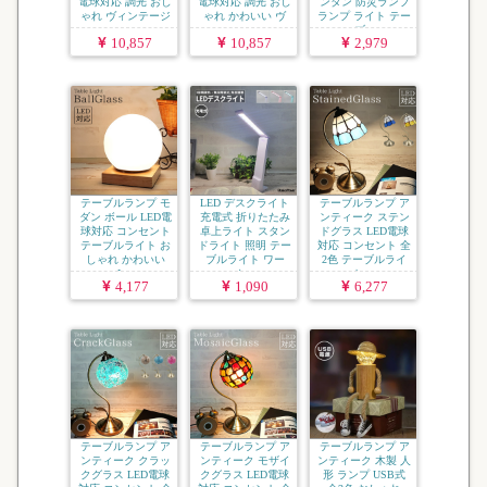
電球対応 調光 おし
電球対応 調光 おし
ンタン 防災ランプ
ゃれ ヴィンテージ
ゃれ かわいい ヴ
ランプ ライト テー
...
ィ...
ブ...
10,857
10,857
2,979
テーブルランプ モ
LED デスクライト
テーブルランプ ア
ダン ボール LED電
充電式 折りたたみ
ンティーク ステン
球対応 コンセント
卓上ライト スタン
ドグラス LED電球
テーブルライト お
ドライト 照明 テー
対応 コンセント 全
しゃれ かわいい
ブルライト ワー
2色 テーブルライ
L...
ク...
ト ...
4,177
1,090
6,277
テーブルランプ ア
テーブルランプ ア
テーブルランプ ア
ンティーク クラッ
ンティーク モザイ
ンティーク 木製 人
クグラス LED電球
クグラス LED電球
形 ランプ USB式