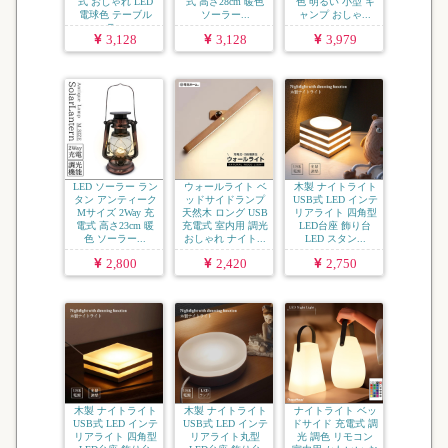
式 おしゃれ LED
式 高さ28cm 暖色
色 明るい 小型 キ
電球色 テーブル
ソーラー...
ャンプ おしゃ...
ラ...
3,128
3,128
3,979
LED ソーラー ラン
ウォールライト ベ
木製 ナイトライト
タン アンティーク
ッドサイドランプ
USB式 LED インテ
Mサイズ 2Way 充
天然木 ロング USB
リアライト 四角型
電式 高さ23cm 暖
充電式 室内用 調光
LED台座 飾り台
色 ソーラー...
おしゃれ ナイト...
LED スタン...
2,800
2,420
2,750
木製 ナイトライト
木製 ナイトライト
ナイトライト ベッ
USB式 LED インテ
USB式 LED インテ
ドサイド 充電式 調
リアライト 四角型
リアライト丸型
光 調色 リモコン