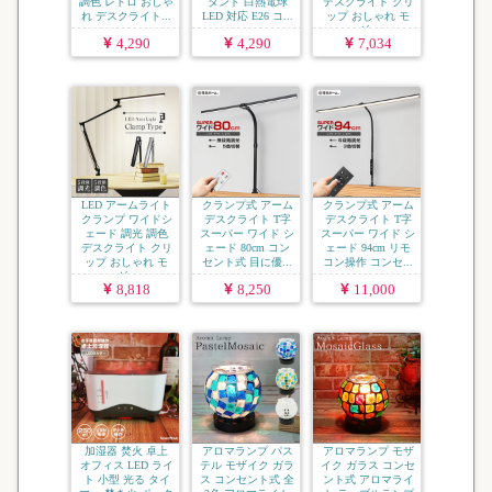
調色 レトロ おしゃ
タンド 白熱電球
デスクライト クリ
れ デスクライト...
LED 対応 E26 コ...
ップ おしゃれ モ
ダ...
4,290
4,290
7,034
LED アームライト
クランプ式 アーム
クランプ式 アーム
クランプ ワイドシ
デスクライト T字
デスクライト T字
ェード 調光 調色
スーパー ワイド シ
スーパー ワイド シ
デスクライト クリ
ェード 80cm コン
ェード 94cm リモ
ップ おしゃれ モ
セント式 目に優...
コン操作 コンセ...
ダ...
8,818
8,250
11,000
加湿器 焚火 卓上
アロマランプ パス
アロマランプ モザ
オフィス LED ライ
テル モザイク ガラ
イク ガラス コンセ
ト 小型 光る タイ
ス コンセント式 全
ント式 アロマライ