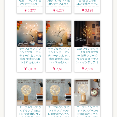
対応 コンセント 全
対応 コンセント 全
全2色 おしゃれ
3色 テーブルライ
3色 テーブルライ
LED 電球色 テー...
ト ...
ト ...
6,277
6,277
3,128
テーブルランプ ブ
テーブルランプ ブ
LED ブランチツリ
ランチツリー アン
ランチツリー アン
ー クリスマスツリ
ティーク おしゃれ
ティーク おしゃれ
ー 白樺 ツリー ク
北欧 電池式/USB
北欧 電池式/USB
リスマス オーナメ
レトロ かわいい
レトロ かわいい
ント インテリア 木
ク...
ク...
...
2,519
2,519
2,380
テーブルランプ ウ
テーブルランプ ウ
テーブルランプ ウ
ッドランプ WD03
ッドランプ WD04
ッドランプ WD05
LED電球対応 コン
LED電球対応 コン
LED電球対応 コン