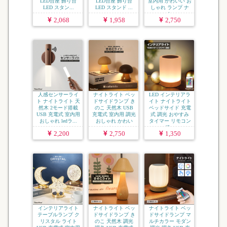
LED台座 飾り台
LED台座 飾り台
室内用 かわいい お
LED スタン...
LED スタンド ...
しゃれ ランプ ナ
イ...
2,068
1,958
2,750
人感センサーライ
ナイトライト ベッ
LED インテリアラ
ト ナイトライト 天
ドサイドランプ き
イト ナイトライト
然木 2モード搭載
のこ 天然木 USB
ベッドサイド 充電
USB 充電式 室内用
充電式 室内用 調光
式 調光 おやすみ
おしゃれ ledラ...
おしゃれ かわい
タイマー リモコン
い...
操...
2,200
2,750
1,350
インテリアライト
ナイトライト ベッ
ナイトライト ベッ
テーブルランプ ク
ドサイドランプ き
ドサイドランプ マ
リスタル ライト
のこ 天然木 調光
ルチカラー モダン