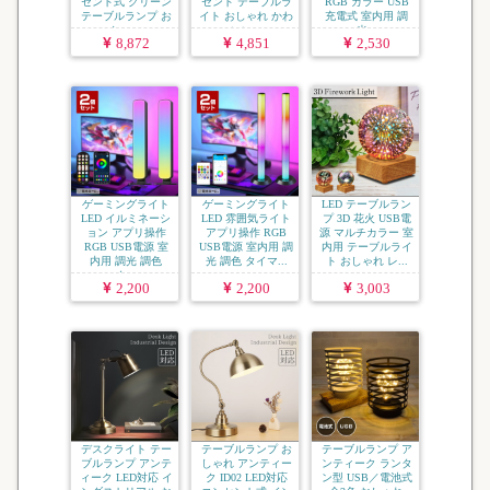
セント式 グリーン
セント テーブルラ
RGB カラー USB
テーブルランプ お
イト おしゃれ かわ
充電式 室内用 調
しゃ...
いい...
光...
8,872
4,851
2,530
ゲーミングライト
ゲーミングライト
LED テーブルラン
LED イルミネーシ
LED 雰囲気ライト
プ 3D 花火 USB電
ョン アプリ操作
アプリ操作 RGB
源 マルチカラー 室
RGB USB電源 室
USB電源 室内用 調
内用 テーブルライ
内用 調光 調色
光 調色 タイマ...
ト おしゃれ レ...
タ...
2,200
2,200
3,003
デスクライト テー
テーブルランプ お
テーブルランプ ア
ブルランプ アンテ
しゃれ アンティー
ンティーク ランタ
ィーク LED対応 イ
ク ID02 LED対応
ン型 USB／電池式