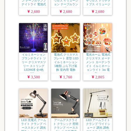
ン テーブルランプ
ウルス イリュージ
サウルス トリケラ
ナイトライ 電池式
ョン テーブルラン
トプス イリュージ
...
プ...
ョ...
2,680
2,680
2,680
イルミネーション
電池式 クリスマス
電光ホーム 電池式
ブランチライト ツ
プレート 星型 LED
クリスマス オーナ
リー クリスマスツ
イルミネーション
メント カーテンラ
リー ストリング
5種類 ぶら下げ装
イト イルミネーシ
LED96球 全4色
飾 室内用 電飾
ョンライト 3m 電
US...
ク...
飾 ...
3,500
1,760
2,805
LED 充電式 アーム
アームデスクライ
LED アームライト
ライト クランプ ベ
ト クラシック 照明
クランプ ワイドシ
ーススタンド 調光
クランプ ベースス
ェード 調光 調色