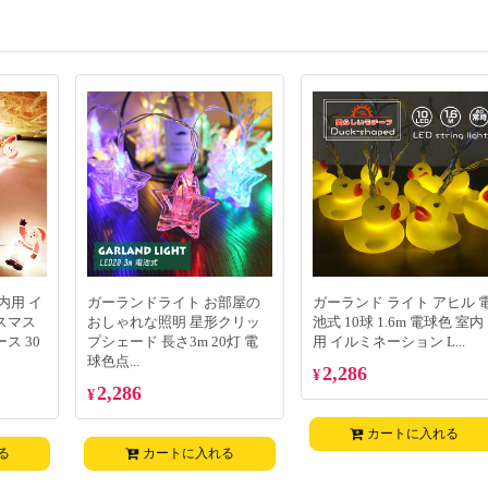
内用 イ
ガーランドライト お部屋の
ガーランド ライト アヒル 
スマス
おしゃれな照明 星形クリッ
池式 10球 1.6m 電球色 室内
ス 30
プシェード 長さ3m 20灯 電
用 イルミネーション L...
球色点...
2,286
¥
2,286
¥
カートに入れる
る
カートに入れる