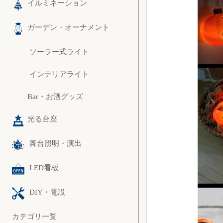
イルミネーション
ガーデン・オーナメント
ソーラー式ライト
インテリアライト
Bar・お酒グッズ
光る台座
舞台照明・演出
LED看板
DIY・電設
カテゴリ一覧