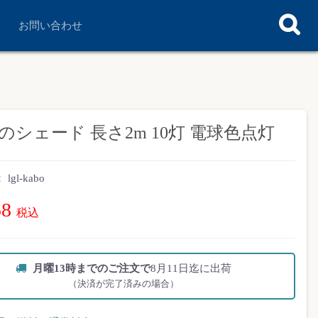
お問い合わせ
ェード 長さ2m 10灯 電球色点灯
：
lgl-kabo
58
税込
月曜13時までのご注文で
8月11日迄に出荷
（決済が完了済みの場合）