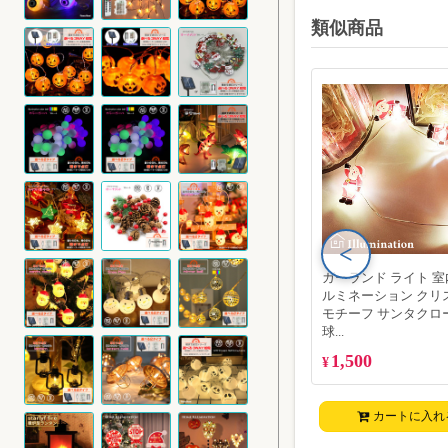
類似商品
<
ガーランド ライト 室
ルミネーション クリ
モチーフ サンタクロー
球...
1,500
¥
カートに入れ