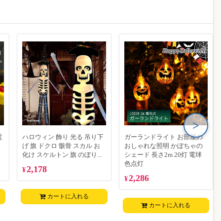
>
電
ハロウィン 飾り 光る 吊り下
ガーランドライト お部屋の
げ 旗 ドクロ 骸骨 スカル お
おしゃれな照明 かぼちゃの
化け スケルトン 旗 のぼり...
シェード 長さ2m 20灯 電球
色点灯
2,178
¥
2,286
¥
カートに入れる
カートに入れる