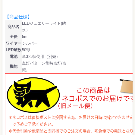
【商品仕様】
LEDジュエリーライト(防
商品名
水）
全長
5m
ワイヤー
シルバー
LED球数
50球
電池
単3×3個使用（別売）
点灯パターン常時点灯/点
機能
滅。