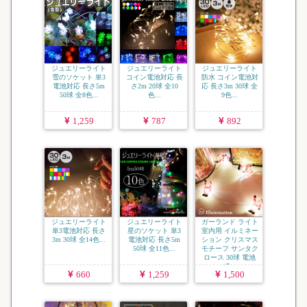
ジュエリーライト
ジュエリーライト
ジュエリーライト
雪のソケット 単3
コイン電池対応 長
防水 コイン電池対
電池対応 長さ5m
さ2m 20球 全10
応 長さ3m 30球 全
50球 全8色...
色...
9色...
1,259
787
892
ジュエリーライト
ジュエリーライト
ガーランド ライト
単3電池対応 長さ
星のソケット 単3
室内用 イルミネー
3m 30球 全14色...
電池対応 長さ5m
ション クリスマス
50球 全11色...
モチーフ サンタク
ロース 30球 電池
式...
660
1,259
1,500