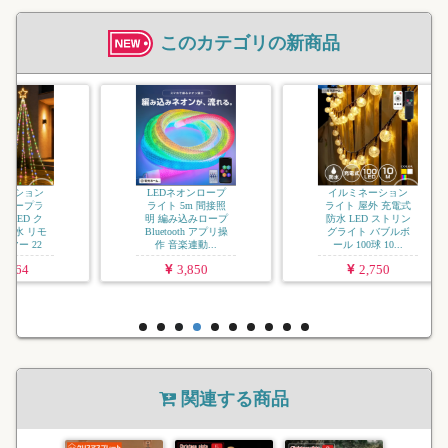
このカテゴリの新商品
イルミネーション
ジュエリーライト
ソフトコード US
充電式 LED 屋外
防水 調光 タイ...
3,080
LEDネオンロープ
イルミネーション
ライト 5m 間接照
ライト 屋外 充電式
明 編み込みロープ
防水 LED ストリン
Bluetooth アプリ操
グライト バブルボ
作 音楽連動...
ール 100球 10...
3,850
2,750
関連する商品