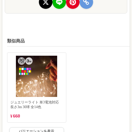
類似商品
ジュエリーライト 単3電池対応
長さ3m 30球 全14色
660
¥
バリエーションを表示