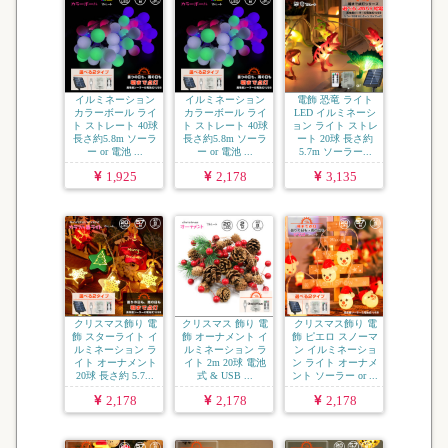
イルミネーション
イルミネーション
電飾 恐竜 ライト
カラーボール ライ
カラーボール ライ
LED イルミネーシ
ト ストレート 40球
ト ストレート 40球
ョン ライト ストレ
長さ約5.8m ソーラ
長さ約5.8m ソーラ
ート 20球 長さ約
ー or 電池 ...
ー or 電池 ...
5.7m ソーラー...
1,925
2,178
3,135
クリスマス飾り 電
クリスマス 飾り 電
クリスマス飾り 電
飾 スターライト イ
飾 オーナメント イ
飾 ピエロ スノーマ
ルミネーション ラ
ルミネーション ラ
ン イルミネーショ
イト オーナメント
イト 2m 20球 電池
ン ライト オーナメ
20球 長さ約 5.7...
式 & USB ...
ント ソーラー or ...
2,178
2,178
2,178