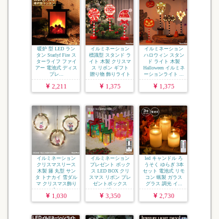
暖炉 型 LED ラン
イルミネーション
イルミネーション
タン Starlyf Fire ス
標識型 スタンド ラ
ハロウィン スタン
ターライフ ファイ
イト 木製 クリスマ
ド ライト 木製
アー 電池式 ディス
ス リボン ギフト
Halloween イルミネ
プレ...
贈り物 飾りライト
ーションライト ...
...
2,211
1,375
1,375
イルミネーション
イルミネーション
led キャンドル ろ
クリスマスリース
プレゼント ボック
うそく ゆらぎ 3本
木製 籐 丸型 サン
ス LED BOX クリ
セット 電池式 リモ
タ トナカイ 雪ダル
スマス リボン プレ
コン 蝋製 ガラス
マ クリスマス飾り
ゼントボックス
グラス 調光 イ...
木...
ギ...
1,030
3,350
2,730