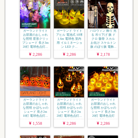
ガーランドライト
ガーランド ライト
ハロウィン 飾り 光
お部屋のおしゃれ
アヒル 電池式 10球
る 吊り下げ 旗 ド
な照明 星形クリッ
1.6m 電球色 室内
クロ 骸骨 スカル
プシェード 長さ3m
用 イルミネーショ
お化け スケルトン
20灯 電球色点灯...
ン LED ク...
旗 のぼり旗 電飾...
2,286
2,286
2,178
ガーランドライト
ガーランドライト
ガーランドライト
お部屋のおしゃれ
お部屋のおしゃれ
お部屋のおしゃれ
な照明 かぼちゃの
な照明 かぼちゃの
な照明 かぼちゃの
シェード 長さ2m
シェード 長さ2m
シェード 長さ3m
10灯 電球色点灯...
20灯 電球色点灯...
20灯 電球色点灯
lgl...
1,558
2,286
2,286