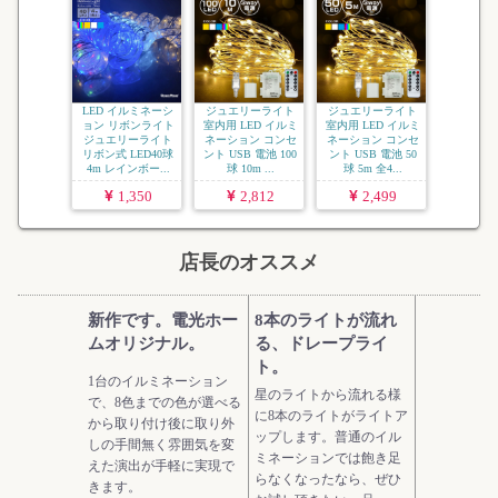
LED イルミネーシ
ジュエリーライト
ジュエリーライト
ョン リボンライト
室内用 LED イルミ
室内用 LED イルミ
ジュエリーライト
ネーション コンセ
ネーション コンセ
リボン式 LED40球
ント USB 電池 100
ント USB 電池 50
4m レインボー...
球 10m ...
球 5m 全4...
1,350
2,812
2,499
店長のオススメ
新作です。電光ホー
8本のライトが流れ
ムオリジナル。
る、ドレープライ
ト。
1台のイルミネーション
星のライトから流れる様
で、8色までの色が選べる
に8本のライトがライトア
から取り付け後に取り外
ップします。普通のイル
しの手間無く雰囲気を変
ミネーションでは飽き足
えた演出が手軽に実現で
らなくなったなら、ぜひ
きます。