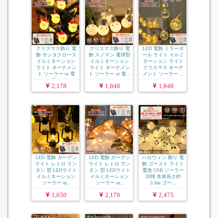
クリスマス飾り 電
クリスマス飾り 電
LED 電飾 ミラーボ
飾 サンタクロース
飾 スノマン 電球型
ール ライト イルミ
イルミネーション
イルミネーション
ネーション ライト
ライト オーナメン
ライト オーナメン
クリスマス オーナ
ト ソーラー or 電
ト ソーラー or 電...
メント ソーラー ...
池...
2,178
1,848
1,848
LED 電飾 ガーデン
LED 電飾 ガーデン
ハロウィン 飾り 電
ライト レトロ ラン
ライト レトロ ラン
飾 ゴースト ライト
タン 型 LEDライト
タン 型 LEDライト
電池 USB ソーラー
イルミネーション
イルミネーション
20球 本体長さ約
ソーラー or...
ソーラー or...
5.6m ゴー...
1,650
2,178
2,475