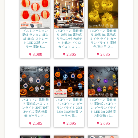
イルミネーション
ハロウィン 電飾 飾
ハロウィン 電飾 飾
提灯 ランタン 紅白
り 20球 3m 電池式
り 20球 3m 電池式
紅 赤 白 ストレー
リモコン付 カボチ
ミイラ ライト ガー
ト LED 20球 ソー
ャ お化け ドクロ
ランドライト 電球
ラー 電池 U...
ガイコツ コウ...
色 室内用 ス...
3,080
2,365
2,035
ハロウィン 電飾 飾
ハロウィン 電飾 飾
ハロウィン 電飾 飾
り 電池式 ハロウィ
り ハロウィン ガー
り 電池式 ハロウィ
ンライト 30灯/40灯
ランドライト 20灯
ン ガーランドライ
2サイズ 室内外装
5.6m 3WAY給電 ソ
ト LED 3m 20球 室
飾 ガーランド...
ーラー/電...
内外装飾 パ...
2,585
2,695
2,695