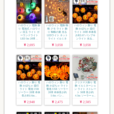
ハロウィン 電飾 飾
ハロウィン 電飾 蜘
ハロウィン 飾り 電
り 電池式 ハロウィ
蛛 クモ ライト 飾
飾 かぼちゃ 提灯
ン 目玉 ライト ガ
り 蜘蛛の巣 光る
ライト 20球 本体長
ーランドライト
LEDライト ネット
さ約5.6? パンプキ
LED 3m 20球 ...
ライト イルミネ
ンライト 光る...
ー...
2,695
3,058
3,058
ハロウィン 飾り 電
ハロウィン 飾り 電
クリスマス飾り 電
飾 かぼちゃ 提灯
飾 かぼちゃ ライト
飾 イルミネーショ
ライト 電池 USB
電池 USB ソーラー
ン ライト ストレー
ソーラー 20球 本体
20球 本体長さ約
ト 30球 長さ約
長さ約5.6m...
5.6m パン...
4.3m ソーラー o...
2,948
2,475
2,585