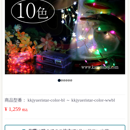
商品型番：
kkjyueristar-color-bl ～ kkjyueristar-color-wwbl
¥ 1,259
税込