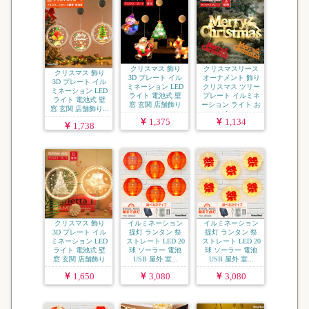
クリスマス 飾り
クリスマスリース
クリスマス 飾り
3D プレート イル
オーナメント 飾り
3D プレート イル
ミネーション LED
クリスマス ツリー
ミネーション LED
ライト 電池式 壁
プレート イルミネ
ライト 電池式 壁
窓 玄関 店舗飾り
ーション ライト お
窓 玄関 店舗飾り...
...
し...
1,375
1,134
1,738
クリスマス 飾り
イルミネーション
イルミネーション
3D プレート イル
提灯 ランタン 祭
提灯 ランタン 祭
ミネーション LED
ストレート LED 20
ストレート LED 20
ライト 電池式 壁
球 ソーラー 電池
球 ソーラー 電池
窓 玄関 店舗飾り
USB 屋外 室...
USB 屋外 室...
...
1,650
3,080
3,080