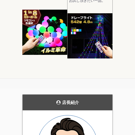
お試し頂きたい一品。
モダンなデザインの
当ストアにおいて圧
ガーデンライト。
倒的実用性を持つ電
飾です。
花壇のライトアップや、
発売当初から、毎年商品
通路の誘導灯として、主
の品質を見直し改善を続
張しすぎない雰囲気を持
けています。天候にかか
った上品なガーデンライ
店長紹介
わらず屋外で利用可能な
ト。4個セットです。
実用性の高いイルミネー
ション。当店一番のオス
スメ商品です。