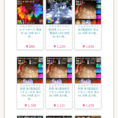
イルミネーション
イルミネーション
ジュエリーライト
カラーボール 電池
室内用 ストレート
単3電池対応 長さ
式 3m 30球 全12
電池式 LED 30球
5m 50球 全14色...
色...
3m 全11色...
880
1,229
1,028
ジュエリーライト
ジュエリーライト
ジュエリーライト
防雨 単3電池対応
防雨 単3電池対応
防雨 単3電池対応
リモコン付き 長さ
リモコン付き 長さ
リモコン付き 長さ
10m 100球 全14
3m 30球 全14色...
5m 50球 全14色...
色...
1,709
1,131
1,478