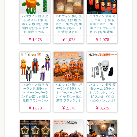
ハロウィン 飾り 光
ハロウィン 飾り 光
ハロウィン 飾り 光
る 吊り下げ 旗 カ
る 吊り下げ 旗 カ
る 吊り下げ 旗 呪
ボチャ 旗 のぼり旗
ボチャ 旗 のぼり旗
術師 カボチャ 旗 5
電飾 かぼちゃ ドク
電飾 かぼちゃ ドク
連セット オレンジ
ロ 骸骨 スカル...
ロ 骸骨 スカル...
色 のぼり旗 電飾...
1,078
1,078
1,078
ハロウィン 飾り ガ
ハロウィン 飾り ガ
ハロウィン 飾り 骸
ーランド 5個セッ
ーランド 5個セッ
骨ノーム 2点セッ
ト ペーパーガーラ
ト ペーパーガーラ
ト スケルトン ゾン
ンド かぼちゃ 魔女
ンド かぼちゃ 魔女
ビ スカル ドクロ
黒猫 フランケンシ
黒猫 フランケンシ
ハロウィン お化け
ュ...
ュ...
...
1,078
2,178
3,575