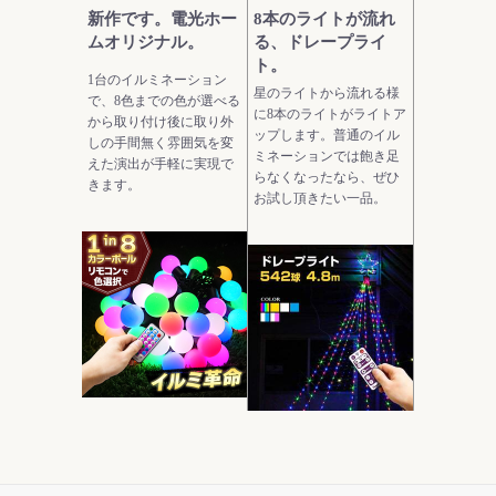
新作です。電光ホー
8本のライトが流れ
ムオリジナル。
る、ドレープライ
ト。
1台のイルミネーション
星のライトから流れる様
で、8色までの色が選べる
に8本のライトがライトア
から取り付け後に取り外
ップします。普通のイル
しの手間無く雰囲気を変
ミネーションでは飽き足
えた演出が手軽に実現で
らなくなったなら、ぜひ
きます。
お試し頂きたい一品。
モダンなデザインの
当ストアにおいて圧
ガーデンライト。
倒的実用性を持つ電
飾です。