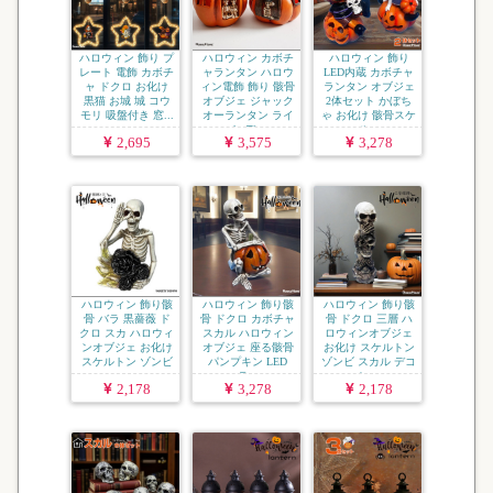
ハロウィン 飾り プ
ハロウィン カボチ
ハロウィン 飾り
レート 電飾 カボチ
ャランタン ハロウ
LED内蔵 カボチャ
ャ ドクロ お化け
ィン電飾 飾り 骸骨
ランタン オブジェ
黒猫 お城 城 コウ
オブジェ ジャック
2体セット かぼち
モリ 吸盤付き 窓...
オーランタン ライ
ゃ お化け 骸骨スケ
ト デ...
ル...
2,695
3,575
3,278
ハロウィン 飾り骸
ハロウィン 飾り骸
ハロウィン 飾り骸
骨 バラ 黒薔薇 ド
骨 ドクロ カボチャ
骨 ドクロ 三層 ハ
クロ スカ ハロウィ
スカル ハロウィン
ロウィンオブジェ
ンオブジェ お化け
オブジェ 座る骸骨
お化け スケルトン
スケルトン ゾンビ
パンプキン LED
ゾンビ スカル デコ
...
ラ...
レ...
2,178
3,278
2,178