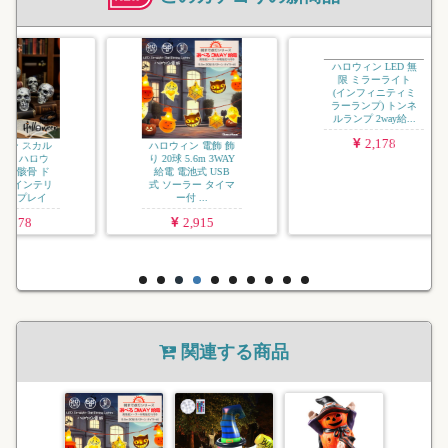
カル
ハロウィン 電飾 飾
ハロウィン LED 無
ロウ
り 20球 5.6m 3WAY
限 ミラーライト
 ド
給電 電池式 USB
(インフィニティミ
テリ
式 ソーラー タイマ
ラーランプ) トンネ
イ
ー付 ...
ルランプ 2way給...
2,915
2,178
関連する商品