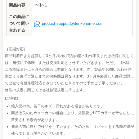
商品内容
本体×1
この商品に
ついて問い
product-support@denkohome.com
合わせる
［初期対応］
商品到着日より起算して3ヶ月以内の商品内部の動作不良または故障に関して
は、無償にて修理、または交換対応とさせていただきます。ただし、外傷に
よる故障または不具合の場合は有償となります。尚、製品やお問い合わせ時
期により修理ご返却までのお時間は異なります。3ヶ月を経過した商品に関し
ては全て有償修理対応とさせていただきますので予めご了承ください。
修理の規定に関しては当社修理規定に準じます。
[ご注意]
輸入品の為、若干のキズ、汚れがある場合があります。
商品改良のためメーカーの都合により、外観及びLEDカラーが予告なしに
変更される場合があります。
発送の前に自社で検品をしています。そのため、リパックをする際の跡が
残ってしまう場合がございます。