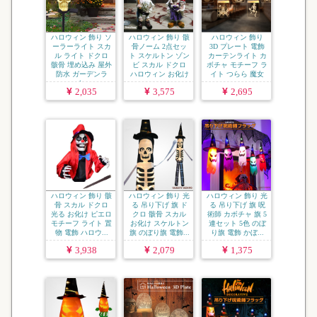
ハロウィン 飾り ソ
ハロウィン 飾り 骸
ハロウィン 飾り
ーラーライト スカ
骨ノーム 2点セッ
3D プレート 電飾
ル ライト ドクロ
ト スケルトン ゾン
カーテンライト カ
骸骨 埋め込み 屋外
ビ スカル ドクロ
ボチャ モチーフ ラ
防水 ガーデンラ
ハロウィン お化け
イト つらら 魔女
イ...
...
...
2,035
3,575
2,695
ハロウィン 飾り 骸
ハロウィン 飾り 光
ハロウィン 飾り 光
骨 スカル ドクロ
る 吊り下げ 旗 ド
る 吊り下げ 旗 呪
光る お化け ピエロ
クロ 骸骨 スカル
術師 カボチャ 旗 5
モチーフ ライト 置
お化け スケルトン
連セット 5色 のぼ
物 電飾 ハロウ...
旗 のぼり旗 電飾...
り旗 電飾 かぼ...
3,938
2,079
1,375