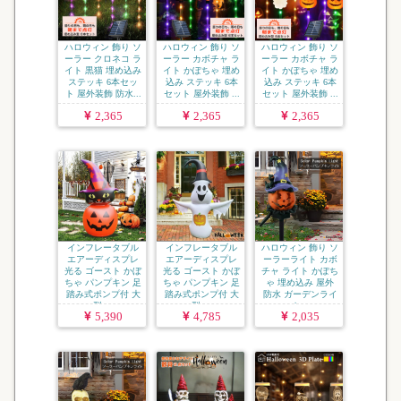
ハロウィン 飾り ソ
ハロウィン 飾り ソ
ハロウィン 飾り ソ
ーラー クロネコ ラ
ーラー カボチャ ラ
ーラー カボチャ ラ
イト 黒猫 埋め込み
イト かぽちゃ 埋め
イト かぽちゃ 埋め
ステッキ 6本セッ
込み ステッキ 6本
込み ステッキ 6本
ト 屋外装飾 防水...
セット 屋外装飾 ...
セット 屋外装飾 ...
2,365
2,365
2,365
インフレータブル
インフレータブル
ハロウィン 飾り ソ
エアーディスプレ
エアーディスプレ
ーラーライト カボ
光る ゴースト かぼ
光る ゴースト かぼ
チャ ライト かぽち
ちゃ パンプキン 足
ちゃ パンプキン 足
ゃ 埋め込み 屋外
踏み式ポンプ付 大
踏み式ポンプ付 大
防水 ガーデンライ
型 ...
型 ...
ト...
5,390
4,785
2,035