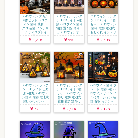
ハロウィン スカル
ハロウィン ランタ
ハロウィン ランタ
6体セット ハロウ
ン LEDライト 4種
ン LEDライト 3個
ィン 飾り 骸骨 ド
類 ハロウィン 飾り
セット ハロウィン
クロ 装飾 インテリ
電飾 置き型 吊り下
飾り 電飾 電池式
ア ディスプレイ
げ ハロウィンオ...
おしゃれ インテリ
置...
ア...
3,278
990
2,508
ハロウィン ランタ
ハロウィン ランタ
ハロウィン 飾り プ
ン LEDライト 三角
ン LEDライト 3個
レート 電飾 5種 ハ
形 4種類 ハロウィ
セット ハロウィン
ロウィン サイン イ
ン飾り 電飾 電池式
飾り 電飾 電池式
ルミネーション 装
おしゃれ インテ...
置物 置き型 吊り
飾 看板 カボチャ...
下...
770
2,618
2,178