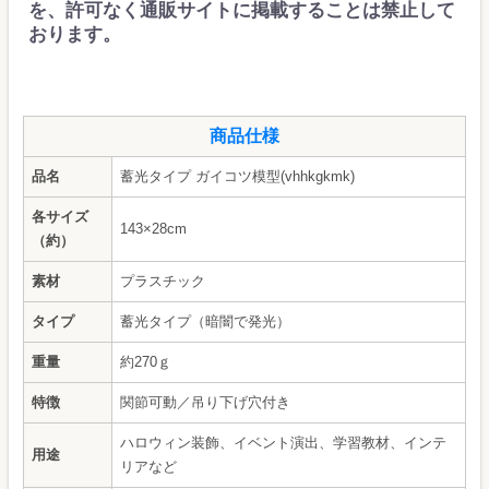
を、許可なく通販サイトに掲載することは禁止して
おります。
商品仕様
品名
蓄光タイプ ガイコツ模型(vhhkgkmk)
各サイズ
143×28cm
（約）
素材
プラスチック
タイプ
蓄光タイプ（暗闇で発光）
重量
約270ｇ
特徴
関節可動／吊り下げ穴付き
ハロウィン装飾、イベント演出、学習教材、インテ
用途
リアなど