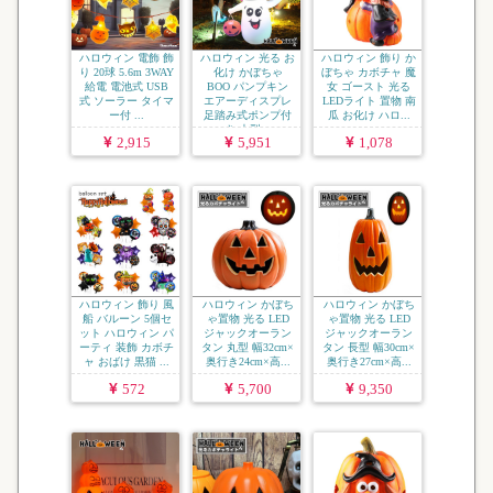
ハロウィン 電飾 飾
ハロウィン 光る お
ハロウィン 飾り か
り 20球 5.6m 3WAY
化け かぼちゃ
ぼちゃ カボチャ 魔
給電 電池式 USB
BOO パンプキン
女 ゴースト 光る
式 ソーラー タイマ
エアーディスプレ
LEDライト 置物 南
ー付 ...
足踏み式ポンプ付
瓜 お化け ハロ...
き 大型...
2,915
5,951
1,078
ハロウィン 飾り 風
ハロウィン かぼち
ハロウィン かぼち
船 バルーン 5個セ
ゃ置物 光る LED
ゃ置物 光る LED
ット ハロウィン パ
ジャックオーラン
ジャックオーラン
ーティ 装飾 カボチ
タン 丸型 幅32cm×
タン 長型 幅30cm×
ャ おばけ 黒猫 ...
奥行き24cm×高...
奥行き27cm×高...
572
5,700
9,350