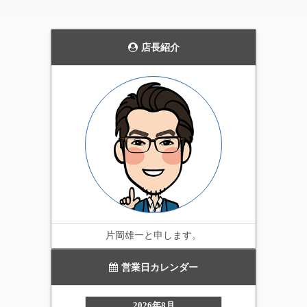
花壇のライトアップや、
発売当初から、毎年商品
通路の誘導灯として、主
の品質を見直し改善を続
張しすぎない雰囲気を持
けています。天候にかか
った上品なガーデンライ
店長紹介
わらず屋外で利用可能な
ト。4個セットです。
実用性の高いイルミネー
ション。当店一番のオス
スメ商品です。
片岡雄一と申します。
営業日カレンダー
2026年8月