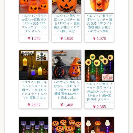
ハロウィン ライト
ハロウィン 飾り か
ハロウィン 飾り か
かぼちゃ置物 高さ
ぼちゃ カボチャ 光
ぼちゃ カボチャ 魔
12.2cm 光る LED
る LEDライト 置物
女 光る LEDライト
ジャック オー ラン
南瓜 お化け ハロウ
置物 南瓜 お化け
タン オレン...
ィン飾り かぼ...
ハロウィン飾り...
1,540
1,650
1,078
ハロウィン 飾り キ
ハロウィン 飾り か
ハロウィン 飾り ソ
ャンドルライト 3
ぼちゃ ドクロ ライ
ーラー 目玉 ライト
個セット かぼちゃ
ト 2個セット 骸骨
埋め込み ステッキ
ドクロ ライト ロウ
髑髏 置物 LEDライ
6本セット 屋外装
ソク 骸骨 スカル
ト 南瓜 お化...
飾 防水 タイマー...
...
2,937
1,408
2,365