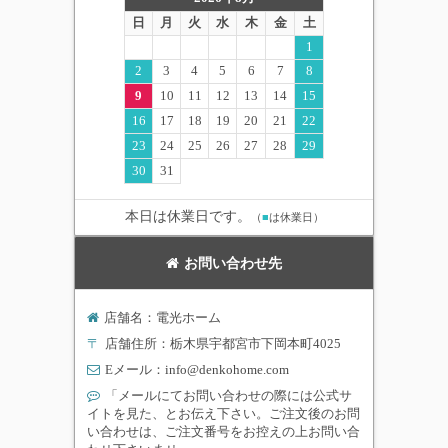
日
月
火
水
木
金
土
1
2
3
4
5
6
7
8
9
10
11
12
13
14
15
16
17
18
19
20
21
22
23
24
25
26
27
28
29
30
31
本日は休業日です。
（
■
は休業日）
お問い合わせ先
店舗名：電光ホーム
〒
店舗住所：栃木県宇都宮市下岡本町4025
Eメール：
info@denkohome.com
「メールにてお問い合わせの際には公式サ
イトを見た、とお伝え下さい。ご注文後のお問
い合わせは、ご注文番号をお控えの上お問い合