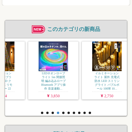
このカテゴリの新商品
イルミネーション
ジュエリーライト
ソフトコード USB
充電式 LED 屋外用
防水 調光 タイ...
3,080
LEDネオンロープ
イルミネーション
ライト 5m 間接照
ライト 屋外 充電式
明 編み込みロープ
防水 LED ストリン
Bluetooth アプリ操
グライト バブルボ
作 音楽連動...
ール 100球 10...
3,850
2,750