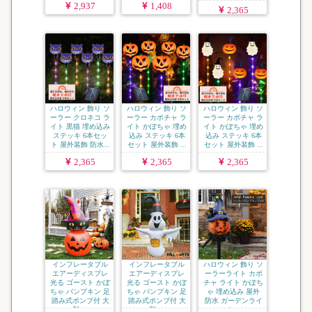
2,937
1,408
2,365
ハロウィン 飾り ソ
ハロウィン 飾り ソ
ハロウィン 飾り ソ
ーラー クロネコ ラ
ーラー カボチャ ラ
ーラー カボチャ ラ
イト 黒猫 埋め込み
イト かぽちゃ 埋め
イト かぽちゃ 埋め
ステッキ 6本セッ
込み ステッキ 6本
込み ステッキ 6本
ト 屋外装飾 防水...
セット 屋外装飾 ...
セット 屋外装飾 ...
2,365
2,365
2,365
インフレータブル
インフレータブル
ハロウィン 飾り ソ
エアーディスプレ
エアーディスプレ
ーラーライト カボ
光る ゴースト かぼ
光る ゴースト かぼ
チャ ライト かぽち
ちゃ パンプキン 足
ちゃ パンプキン 足
ゃ 埋め込み 屋外
踏み式ポンプ付 大
踏み式ポンプ付 大
防水 ガーデンライ
型 ...
型 ...
ト...