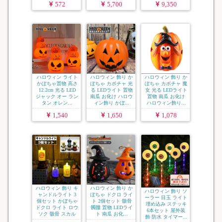
572
5,700
9,350
ハロウィン ライト
ハロウィン 飾り か
ハロウィン 飾り か
かぼちゃ置物 高さ
ぼちゃ カボチャ 光
ぼちゃ カボチャ 魔
12.2cm 光る LED
る LEDライト 置物
女 光る LEDライト
ジャック オー ラン
南瓜 お化け ハロウ
置物 南瓜 お化け
タン オレン...
ィン飾り かぼ...
ハロウィン飾り...
1,540
1,650
1,078
ハロウィン 飾り キ
ハロウィン 飾り か
ハロウィン 飾り ソ
ャンドルライト 3
ぼちゃ ドクロ ライ
ーラー 目玉 ライト
個セット かぼちゃ
ト 2個セット 骸骨
埋め込み ステッキ
ドクロ ライト ロウ
髑髏 置物 LEDライ
6本セット 屋外装
ソク 骸骨 スカル
ト 南瓜 お化...
飾 防水 タイマー...
...