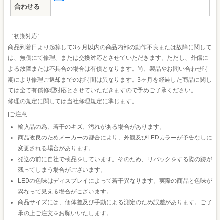
合わせる
［初期対応］
商品到着日より起算して3ヶ月以内の商品内部の動作不良または故障に関して
は、無償にて修理、または交換対応とさせていただきます。ただし、外傷に
よる故障または不具合の場合は有償となります。尚、製品やお問い合わせ時
期により修理ご返却までのお時間は異なります。3ヶ月を経過した商品に関し
ては全て有償修理対応とさせていただきますので予めご了承ください。
修理の規定に関しては当社修理規定に準じます。
[ご注意]
輸入品の為、若干のキズ、汚れがある場合があります。
商品改良のためメーカーの都合により、外観及びLEDカラーが予告なしに
変更される場合があります。
発送の前に自社で検品をしています。そのため、リパックをする際の跡が
残ってしまう場合がございます。
LEDの色味はディスプレイによって若干異なります。実際の商品と色味が
異なって見える場合がございます。
商品サイズには、個体差及び手動による測定のため誤差があります。ご了
承の上ご注文をお願いいたします。