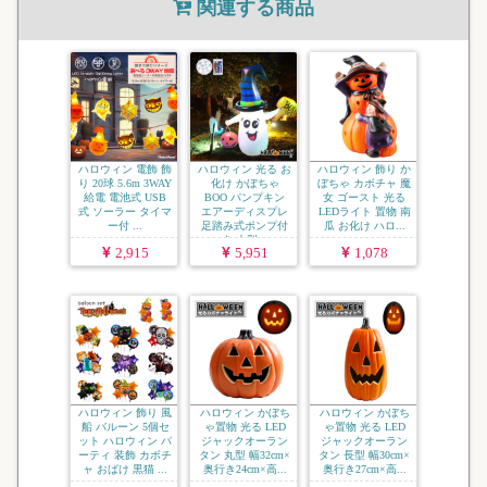
関連する商品
ハロウィン 電飾 飾
ハロウィン 光る お
ハロウィン 飾り か
り 20球 5.6m 3WAY
化け かぼちゃ
ぼちゃ カボチャ 魔
給電 電池式 USB
BOO パンプキン
女 ゴースト 光る
式 ソーラー タイマ
エアーディスプレ
LEDライト 置物 南
ー付 ...
足踏み式ポンプ付
瓜 お化け ハロ...
き 大型...
2,915
5,951
1,078
ハロウィン 飾り 風
ハロウィン かぼち
ハロウィン かぼち
船 バルーン 5個セ
ゃ置物 光る LED
ゃ置物 光る LED
ット ハロウィン パ
ジャックオーラン
ジャックオーラン
ーティ 装飾 カボチ
タン 丸型 幅32cm×
タン 長型 幅30cm×
ャ おばけ 黒猫 ...
奥行き24cm×高...
奥行き27cm×高...