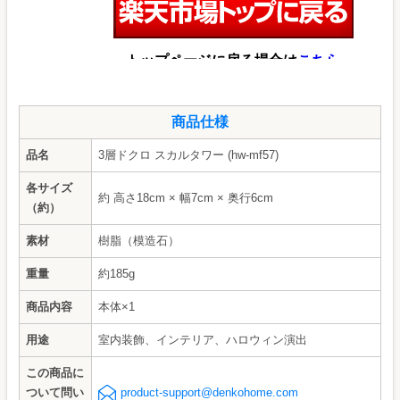
商品仕様
品名
3層ドクロ スカルタワー (hw-mf57)
各サイズ
約 高さ18cm × 幅7cm × 奥行6cm
（約）
素材
樹脂（模造石）
重量
約185g
商品内容
本体×1
用途
室内装飾、インテリア、ハロウィン演出
この商品に
ついて問い
product-support@denkohome.com