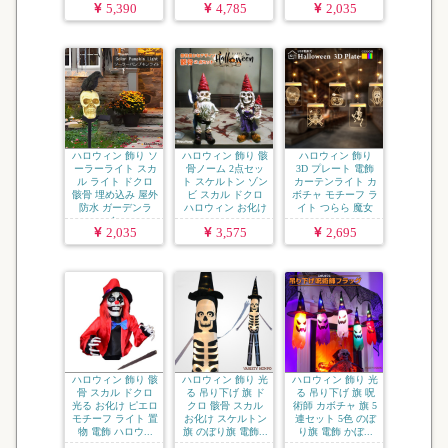
5,390
4,785
2,035
ハロウィン 飾り ソ
ハロウィン 飾り 骸
ハロウィン 飾り
ーラーライト スカ
骨ノーム 2点セッ
3D プレート 電飾
ル ライト ドクロ
ト スケルトン ゾン
カーテンライト カ
骸骨 埋め込み 屋外
ビ スカル ドクロ
ボチャ モチーフ ラ
防水 ガーデンラ
ハロウィン お化け
イト つらら 魔女
イ...
...
...
2,035
3,575
2,695
ハロウィン 飾り 骸
ハロウィン 飾り 光
ハロウィン 飾り 光
骨 スカル ドクロ
る 吊り下げ 旗 ド
る 吊り下げ 旗 呪
光る お化け ピエロ
クロ 骸骨 スカル
術師 カボチャ 旗 5
モチーフ ライト 置
お化け スケルトン
連セット 5色 のぼ
物 電飾 ハロウ...
旗 のぼり旗 電飾...
り旗 電飾 かぼ...