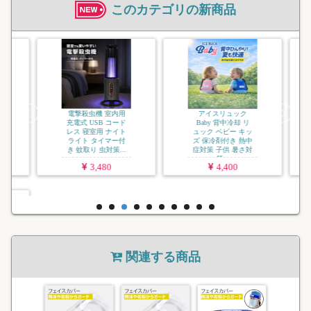
このカテゴリの新商品
電撃殺虫機 USB充
電式 コンパクト 蚊
取り器 虫除け 卓上
寝室用 ナイトライ
ト付き 電撃式 U...
3,480
機 室内用
アイスリュック
SB コード
Baby 背中冷却 リ
用 ナイト
ュック ベビー キッ
タイマー付
ズ 保冷剤付き 熱中
虫対策...
症対策 子供 暑さ対
策...
,480
4,400
関連する商品