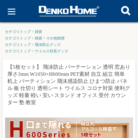
カテゴリトップ
>
雑貨
カテゴリトップ
>
雑貨
>
その他雑貨
カテゴリトップ
>
飛沫防止グッズ
カテゴリトップ
>
ウイルス対策グッズ
【5枚セット】 飛沫防止 パーテーション 透明 窓あり
厚さ3mm W1050×H600mm PET素材 自立 組立 簡単
机上 パーティション 飛沫感染防止 ひまつ防止 パネ
ル 板 仕切り 透明シート ウイルス コロナ対策 便利グ
ッズ 軽量 軽い 安い スタンド オフィス 受付 カウン
ター 塾 教室