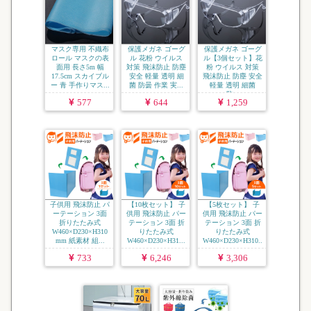
マスク専用 不織布
保護メガネ ゴーグ
保護メガネ ゴーグ
ロール マスクの表
ル 花粉 ウイルス
ル【3個セット】花
面用 長さ5m 幅
対策 飛沫防止 防塵
粉 ウイルス 対策
17.5cm スカイブル
安全 軽量 透明 細
飛沫防止 防塵 安全
ー 青 手作りマス...
菌 防曇 作業 実...
軽量 透明 細菌
防...
577
644
1,259
子供用 飛沫防止 パ
【10枚セット】 子
【5枚セット】 子
ーテーション 3面
供用 飛沫防止 パー
供用 飛沫防止 パー
折りたたみ式
テーション 3面 折
テーション 3面 折
W460×D230×H310
りたたみ式
りたたみ式
mm 紙素材 組...
W460×D230×H31...
W460×D230×H310..
.
733
6,246
3,306