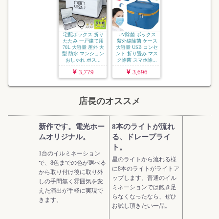
宅配ボックス 折り
UV除菌 ボックス
たたみ 一戸建て用
紫外線除菌 ケース
70L 大容量 屋外 大
大容量 USB コンセ
型 防水 マンション
ント 折り畳み マス
おしゃれ ポス...
ク除菌 スマホ除...
3,779
3,696
店長のオススメ
新作です。電光ホー
8本のライトが流れ
ムオリジナル。
る、ドレープライ
ト。
1台のイルミネーション
星のライトから流れる様
で、8色までの色が選べる
に8本のライトがライトア
から取り付け後に取り外
ップします。普通のイル
しの手間無く雰囲気を変
ミネーションでは飽き足
えた演出が手軽に実現で
らなくなったなら、ぜひ
きます。
お試し頂きたい一品。