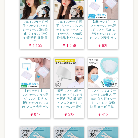
フェイスガード 帽
フェイスガード 帽
【2枚セット】 マ
子 バケットハット
子 リバーシブル ハ
スクケース 持ち運
レディース 飛沫防
ット レディース ワ
び マスク 洗える
止 ウイルス 花粉
イヤー入り つば広
折りたたみ おしゃ
対策 透明 軽量 保
飛沫防止 ウイルス
れ マスク携帯 ボッ
護...
...
クス...
1,155
1,650
629
【4枚セット】 マ
透明マスク 5個セ
マスク フィルター
スクケース 持ち運
ット ホワイト/クリ
シート 100枚入 不
び マスク 洗える
ア 国内発送 曇り防
織布 取り替えシー
折りたたみ おしゃ
止 マスクガード フ
ト ウイルス 花粉
れ マスク携帯 ボッ
ェイスカバー 衛生
防塵 ガーゼ 手作...
クス...
マ...
943
523
418