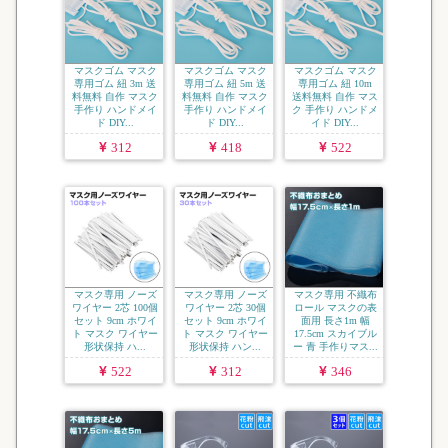
マスクゴム マスク
マスクゴム マスク
マスクゴム マスク
専用ゴム 紐 3m 送
専用ゴム 紐 5m 送
専用ゴム 紐 10m
料無料 自作 マスク
料無料 自作 マスク
送料無料 自作 マス
手作り ハンドメイ
手作り ハンドメイ
ク 手作り ハンドメ
ド DIY...
ド DIY...
イド DIY...
312
418
522
マスク専用 ノーズ
マスク専用 ノーズ
マスク専用 不織布
ワイヤー 2芯 100個
ワイヤー 2芯 30個
ロール マスクの表
セット 9cm ホワイ
セット 9cm ホワイ
面用 長さ1m 幅
ト マスク ワイヤー
ト マスク ワイヤー
17.5cm スカイブル
形状保持 ハ...
形状保持 ハン...
ー 青 手作りマス...
522
312
346