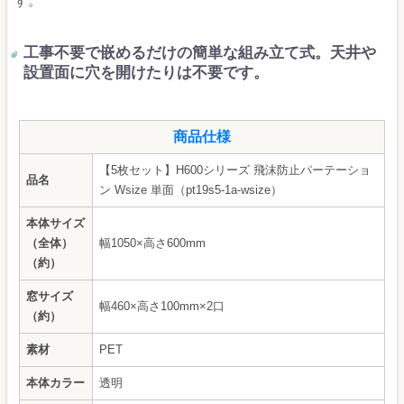
す。
工事不要で嵌めるだけの簡単な組み立て式。天井や
設置面に穴を開けたりは不要です。
商品仕様
【5枚セット】H600シリーズ 飛沫防止パーテーショ
品名
ン Wsize 単面（pt19s5-1a-wsize）
本体サイズ
（全体）
幅1050×高さ600mm
（約）
窓サイズ
幅460×高さ100mm×2口
（約）
素材
PET
本体カラー
透明