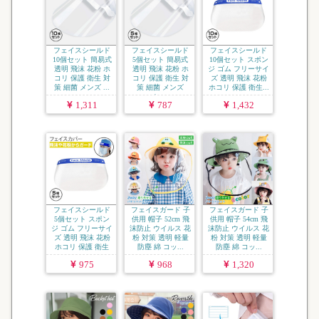
フェイスシールド
フェイスシールド
フェイスシールド
10個セット 簡易式
5個セット 簡易式
10個セット スポン
透明 飛沫 花粉 ホ
透明 飛沫 花粉 ホ
ジ ゴム フリーサイ
コリ 保護 衛生 対
コリ 保護 衛生 対
ズ 透明 飛沫 花粉
策 細菌 メンズ ...
策 細菌 メンズ
ホコリ 保護 衛生...
レ...
1,311
787
1,432
フェイスシールド
フェイスガード 子
フェイスガード 子
5個セット スポン
供用 帽子 52cm 飛
供用 帽子 54cm 飛
ジ ゴム フリーサイ
沫防止 ウイルス 花
沫防止 ウイルス 花
ズ 透明 飛沫 花粉
粉 対策 透明 軽量
粉 対策 透明 軽量
ホコリ 保護 衛生
防塵 綿 コッ...
防塵 綿 コッ...
...
975
968
1,320