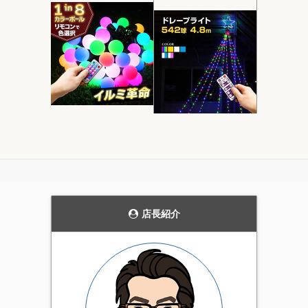
モダンなデザインの
当ストアにおいて圧
ガーデンライト。
倒的実用性を持つ電
飾です。
花壇のライトアップや、
発売当初から、毎年商品
通路の誘導灯として、主
の品質を見直し改善を続
張しすぎない雰囲気を持
けています。天候にかか
った上品なガーデンライ
店長紹介
わらず屋外で利用可能な
ト。4個セットです。
実用性の高いイルミネー
ション。当店一番のオス
スメ商品です。