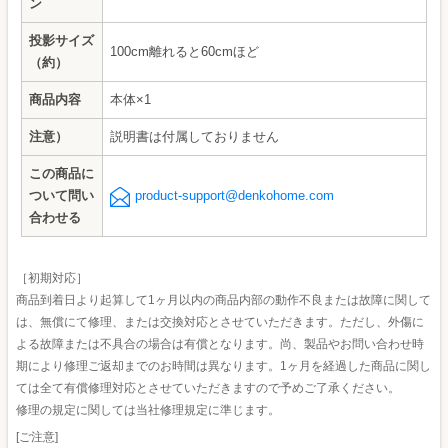
ン
投影サイズ
100cm離れると60cmほど
（約）
商品内容
本体×1
注意）
説明書は付属しておりません
この商品に
ついて問い
product-support@denkohome.com
合わせる
［初期対応］
商品到着日より起算して1ヶ月以内の商品内部の動作不良または故障に関して
は、無償にて修理、または交換対応とさせていただきます。ただし、外傷に
よる故障または不具合の場合は有償となります。尚、製品やお問い合わせ時
期により修理ご返却までのお時間は異なります。1ヶ月を経過した商品に関し
ては全て有償修理対応とさせていただきますので予めご了承ください。
修理の規定に関しては当社修理規定に準じます。
[ご注意]