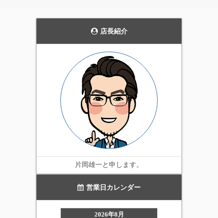
花壇のライトアップや、
発売当初から、毎年商品
通路の誘導灯として、主
の品質を見直し改善を続
張しすぎない雰囲気を持
けています。天候にかか
った上品なガーデンライ
店長紹介
わらず屋外で利用可能な
ト。4個セットです。
実用性の高いイルミネー
ション。当店一番のオス
スメ商品です。
片岡雄一と申します。
営業日カレンダー
2026年8月