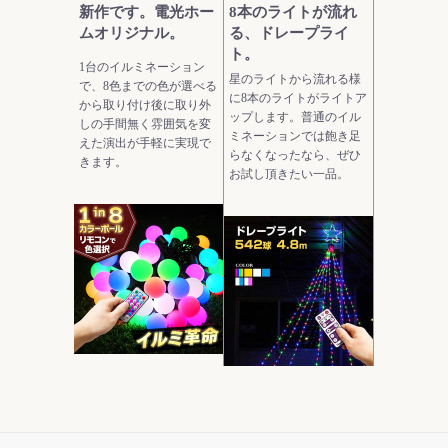
新作です。電光ホー
8本のライトが流れ
ムオリジナル。
る、ドレープライ
ト。
1台のイルミネーション
星のライトから流れる様
で、8色までの色が選べる
に8本のライトがライトア
から取り付け後に取り外
ップします。普通のイル
しの手間無く雰囲気を変
ミネーションでは飽き足
えた演出が手軽に実現で
らなくなったなら、ぜひ
きます。
お試し頂きたい一品。
モダンなデザインの
当ストアにおいて圧
ガーデンライト。
倒的実用性を持つ電
飾です。