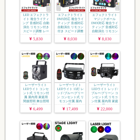
LED エフェクトラ
エフェクトライト
エフェクトライト
イト 複合ライティ
DMX対応 複合ライ
マジックボール
ング 音感対応 自動
ティング 音感対応
DMX対応 複合ライ
演出 リモコン付き
自動演出 リモコン
ティング 音感対応
スピード調整 レー
付き スピード調整
自動演出 リモコン
ザ...
レ...
付き ...
5,830
8,030
8,030
レーザーライト
レーザーライト
レーザーライト
LEDライト コンセ
LEDライト 15灯 レ
LEDライト レッド/
ント式 リモコン付
ッド/ブルー/グリー
ブルー/グリーン コ
属 屋内用 家庭用
ン コンセント式 リ
ンセント式 リモコ
間接照明 舞台照明
モコン付属 屋内
ン付属 屋内用 家庭
演出...
用...
用...
6,499
17,499
22,000