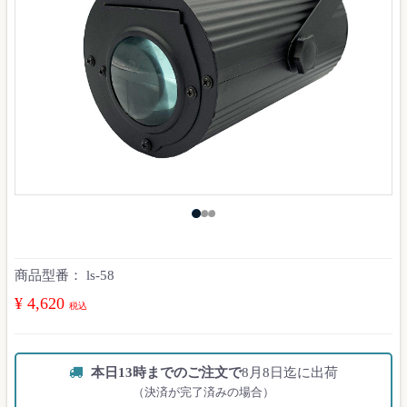
商品型番：
ls-58
¥ 4,620
税込
本日13時までのご注文で
8月8日迄に出荷
（決済が完了済みの場合）