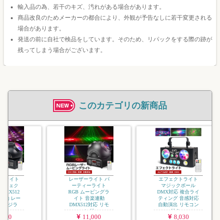
輸入品の為、若干のキズ、汚れがある場合があります。
商品改良のためメーカーの都合により、外観が予告なしに若干変更される
場合があります。
発送の前に自社で検品をしています。そのため、リパックをする際の跡が
残ってしまう場合がございます。
このカテゴリの新商品
グライト
レーザーライト パ
エフェクトライト
 エフェク
ーティーライト
マジックボール
DMX512
RGB ムービングラ
DMX対応 複合ライ
連動 レー
イト 音楽連動
ティング 音感対応
テージラ
DMX512対応 リモ
自動演出 リモコン
..
コン付...
付き ...
,000
11,000
8,030