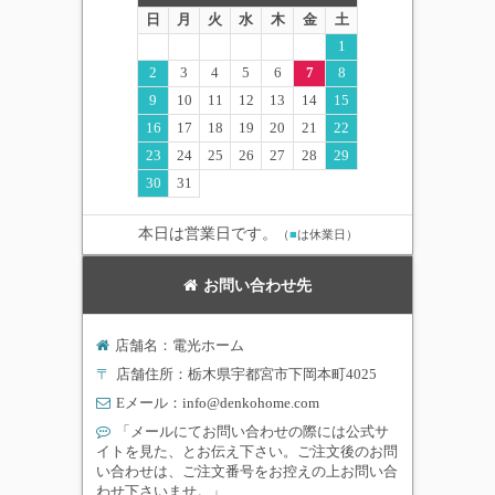
日
月
火
水
木
金
土
1
2
3
4
5
6
7
8
9
10
11
12
13
14
15
16
17
18
19
20
21
22
23
24
25
26
27
28
29
30
31
本日は営業日です。
（
■
は休業日）
お問い合わせ先
店舗名：電光ホーム
〒
店舗住所：栃木県宇都宮市下岡本町4025
Eメール：
info@denkohome.com
「メールにてお問い合わせの際には公式サ
イトを見た、とお伝え下さい。ご注文後のお問
い合わせは、ご注文番号をお控えの上お問い合
わせ下さいませ。」