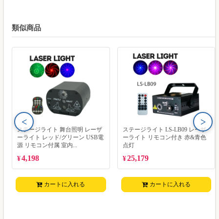
類似商品
<
>
ステージライト 舞台照明 レーザ
ステージライト LS-LB09 レーザ
ーライト レッド/グリーン USB電
ーライト リモコン付き 赤&青色
源 リモコン付属 室内...
点灯
4,198
25,179
¥
¥
カートに入れる
カートに入れる