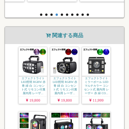
関連する商品
エフェクトライト
エフェクトライト
エフェクトライト
LED照明 RGBW 赤
LED照明 RGBW 赤
ミラーボール LED
青 緑 白 コンセン
青 緑 白 コンセン
マルチカラー コン
ト式 リモコン付属
ト式 リモコン付属
セント式 屋内用 レ
屋内用 レーザ...
屋内用 レーザ...
ーザー 赤 緑 CO...
19,800
19,800
11,999