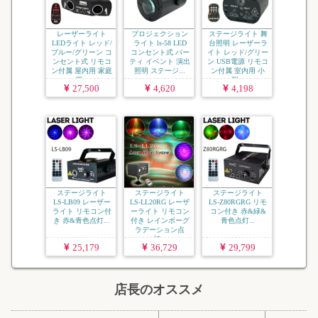
レーザーライト
プロジェクション
ステージライト 舞
LEDライト レッド/
ライト ls-58 LED
台照明 レーザーラ
ブルー/グリーン コ
コンセント式 パー
イト レッド/グリー
ンセント式 リモコ
ティ イベント 演出
ン USB電源 リモコ
ン付属 屋内用 家庭
照明 ステージ...
ン付属 室内用 小
用...
型...
27,500
4,620
4,198
ステージライト
ステージライト
ステージライト
LS-LB09 レーザー
LS-LL20RG レーザ
LS-Z80RGRG リモ
ライト リモコン付
ーライト リモコン
コン付き 赤&緑&
き 赤&青色点灯...
付き レインボーグ
青色点灯...
ラデーション点
灯...
25,179
36,729
29,799
店長のオススメ