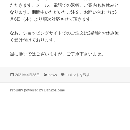
ただきます。メール、電話での返答、ご案内もお休みと
なります。期間中いただいたご注文、お問い合わせは5
月6日（木）より順次対応させて頂きます。
なお、ショッピングサイトでのご注文は24時間お休み無
く受け付けております。
誠に勝手ではございますが、ご了承下さいませ。
投
カ
GW休業期間の配送についてのお知らせ。
2021年4月28日
news
コメントを残す
稿
テ
日:
ゴ
リ
Proudly powered by DenkoHome
ー